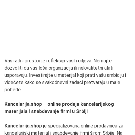
Vaš radni prostor je refleksija vaših ciljeva. Nemojte
dozvoliti da vas loša organizacija ili nekvalitetni alati
usporavaju. Investirajte u materijal koji prati vašu ambiciju i
videćete kako se svakodnevni zadaci pretvaraju u male
pobede.
Kancelarija.shop – online prodaja kancelarijskog
materijala i snabdevanje firmi u Srbiji
Kancelarija.shop
je specijalizovana online prodavnica za
kancelarijski materijal i snabdevanje firmi širom Srbije. Na