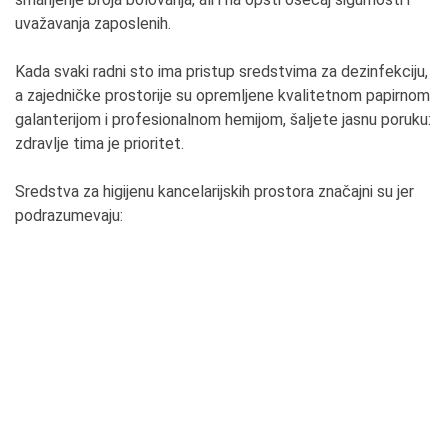
uvažavanja zaposlenih.
Kada svaki radni sto ima pristup sredstvima za dezinfekciju,
a zajedničke prostorije su opremljene kvalitetnom papirnom
galanterijom i profesionalnom hemijom, šaljete jasnu poruku:
zdravlje tima je prioritet.
Sredstva za higijenu kancelarijskih prostora značajni su jer
podrazumevaju: