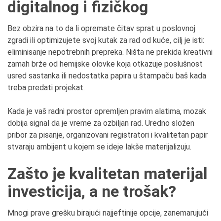
digitalnog i fizičkog
Bez obzira na to da li opremate čitav sprat u poslovnoj
zgradi ili optimizujete svoj kutak za rad od kuće, cilj je isti:
eliminisanje nepotrebnih prepreka. Ništa ne prekida kreativni
zamah brže od hemijske olovke koja otkazuje poslušnost
usred sastanka ili nedostatka papira u štampaču baš kada
treba predati projekat.
Kada je vaš radni prostor opremljen pravim alatima, mozak
dobija signal da je vreme za ozbiljan rad. Uredno složen
pribor za pisanje, organizovani registratori i kvalitetan papir
stvaraju ambijent u kojem se ideje lakše materijalizuju.
Zašto je kvalitetan materijal
investicija, a ne trošak?
Mnogi prave grešku birajući najjeftinije opcije, zanemarujući