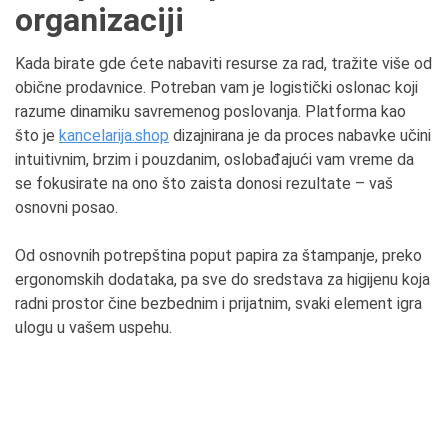
organizaciji
Kada birate gde ćete nabaviti resurse za rad, tražite više od
obične prodavnice. Potreban vam je logistički oslonac koji
razume dinamiku savremenog poslovanja. Platforma kao
što je
kancelarija.shop
dizajnirana je da proces nabavke učini
intuitivnim, brzim i pouzdanim, oslobađajući vam vreme da
se fokusirate na ono što zaista donosi rezultate – vaš
osnovni posao.
Od osnovnih potrepština poput papira za štampanje, preko
ergonomskih dodataka, pa sve do sredstava za higijenu koja
radni prostor čine bezbednim i prijatnim, svaki element igra
ulogu u vašem uspehu.