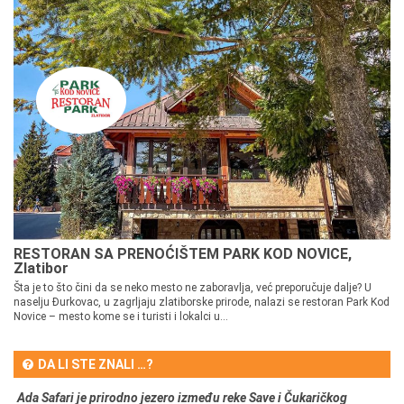
RESTORAN SA PRENOĆIŠTEM PARK KOD NOVICE,
Zlatibor
Šta je to što čini da se neko mesto ne zaboravlja, već preporučuje dalje? U
naselju Đurkovac, u zagrljaju zlatiborske prirode, nalazi se restoran Park Kod
Novice – mesto kome se i turisti i lokalci u...
DA LI STE ZNALI …?
Ada Safari je prirodno jezero između reke Save i Čukaričkog