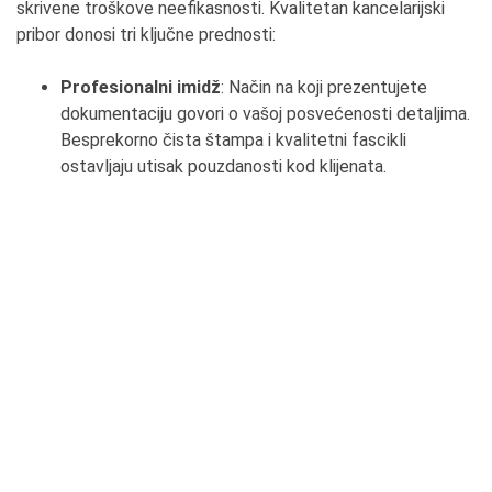
skrivene troškove neefikasnosti. Kvalitetan kancelarijski
pribor donosi tri ključne prednosti:
Profesionalni imidž
: Način na koji prezentujete
dokumentaciju govori o vašoj posvećenosti detaljima.
Besprekorno čista štampa i kvalitetni fascikli
ostavljaju utisak pouzdanosti kod klijenata.