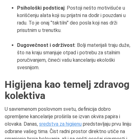
Psihološki podsticaj
: Postoji nešto motivišuće u
korišćenju alata koji su prijatni na dodir i pouzdani u
radu. To je onaj "taktilni" deo posla koji nas drži
prisutnim u trenutku.
Dugovečnost i održivost
: Bolji materijali traju duže,
što na kraju smanjuje otpad i potrebu za stalnim
poručivanjem, čineći vašu kancelariju ekološki
svesnijom.
Higijena kao temelj zdravog
kolektiva
U savremenom poslovnom svetu, definicija dobro
opremljene kancelarije proširila se izvan okvira papira i
olovaka. Danas,
sredstva za higijenu
predstavljaju prvu liniju
odbrane vašeg tima. Čist radni prostor direktno utiče na
smanjenje broja bolovanja, ali i na opšti osećaj sigurnosti i