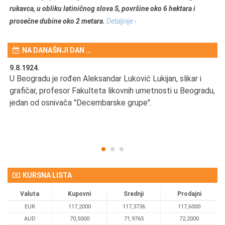
rukavca, u obliku latiničnog slova S, površine oko 6 hektara i
prosečne dubine oko 2 metara.
Detaljnije ›
NA DANAŠNJI DAN …
9.8.1924.
9.
U Beogradu je rođen Aleksandar Luković Lukijan, slikar i
Pr
grafičar, profesor Fakulteta likovnih umetnosti u Beogradu,
JA
d
jedan od osnivača "Decembarske grupe".
KURSNA LISTA
Valuta
Kupovni
Srednji
Prodajni
EUR
117,2000
117,3736
117,6000
AUD
70,5000
71,9765
72,2000