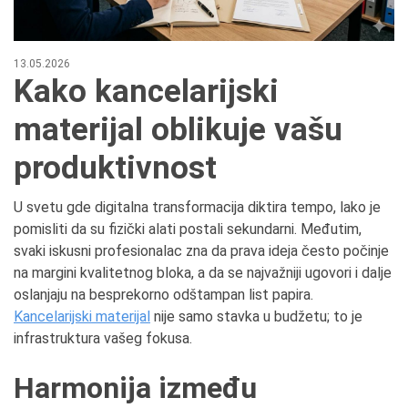
13.05.2026
Kako kancelarijski
materijal oblikuje vašu
produktivnost
U svetu gde digitalna transformacija diktira tempo, lako je
pomisliti da su fizički alati postali sekundarni. Međutim,
svaki iskusni profesionalac zna da prava ideja često počinje
na margini kvalitetnog bloka, a da se najvažniji ugovori i dalje
oslanjaju na besprekorno odštampan list papira.
Kancelarijski materijal
nije samo stavka u budžetu; to je
infrastruktura vašeg fokusa.
Harmonija između