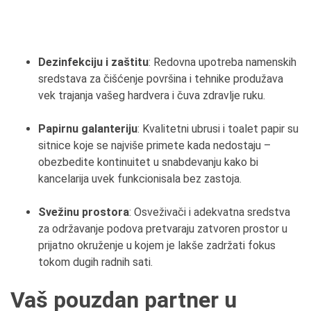
Dezinfekcij
u
i zaštit
u
: Redovna upotreba namenskih
sredstava za čišćenje površina i tehnike produžava
vek trajanja vašeg hardvera i čuva zdravlje ruku.
Papirn
u
galanterij
u
: Kvalitetni ubrusi i toalet papir su
sitnice koje se najviše primete kada nedostaju –
obezbedite kontinuitet u snabdevanju kako bi
kancelarija uvek funkcionisala bez zastoja.
Svežin
u
prostora
: Osveživači i adekvatna sredstva
za održavanje podova pretvaraju zatvoren prostor u
prijatno okruženje u kojem je lakše zadržati fokus
tokom dugih radnih sati.
Vaš
pouzdan
partner u