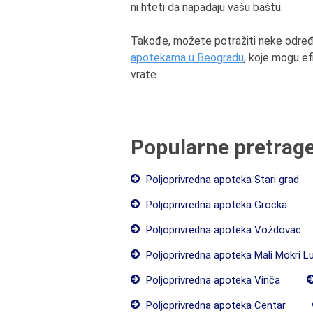
ni hteti da napadaju vašu baštu.
Takođe, možete potražiti neke određ
apotekama u Beogradu
, koje mogu ef
vrate.
Popularne pretrag
Poljoprivredna apoteka Stari grad
Poljoprivredna apoteka Grocka
Poljoprivredna apoteka Voždovac
Poljoprivredna apoteka Mali Mokri L
Poljoprivredna apoteka Vinča
Poljoprivredna apoteka Centar