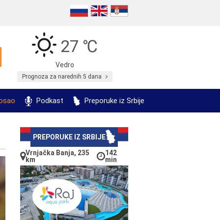
27 ℃
Vedro
Prognoza za narednih 5 dana
posao
Podkast
Preporuke iz Srbije
PREPORUKE IZ SRBIJE
Vrnjačka Banja, 235
142
km
min