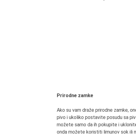
Prirodne zamke
Ako su vam draže prirodne zamke, ond
pivo i ukoliko postavite posudu sa piv
možete samo da ih pokupite i uklonite.
onda možete koristiti limunov sok ili