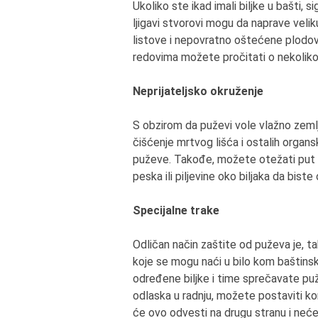
Ukoliko ste ikad imali biljke u bašti, 
ljigavi stvorovi mogu da naprave velik
listove i nepovratno oštećene plodove.
redovima možete pročitati o nekoliko
Neprijateljsko okruženje
S obzirom da puževi vole vlažno zeml
čišćenje mrtvog lišća i ostalih organsk
puževe. Takođe, možete otežati put p
peska ili piljevine oko biljaka da bist
Specijalne trake
Odličan način zaštite od puževa je, ta
koje se mogu naći u bilo kom baštins
određene biljke i time sprečavate puž
odlaska u radnju, možete postaviti ko
će ovo odvesti na drugu stranu i neće 