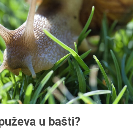
 puževa u bašti?