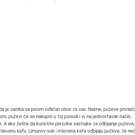
a je zamka sa pivom odličan izbor za vas. Naime, puževe privlači
om, puževi će se nakupiti u toj posudi i vi, na jednostavan način,
 A ako želite da koristite prirodne sastojke za odbijanje puževa,
 mlevenu kafu. Limunov sok i mlevena kafa odbijaju puževe, te ne