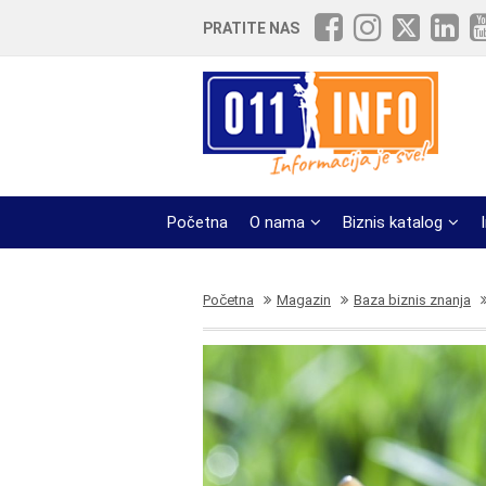
PRATITE NAS
Početna
O nama
Biznis katalog
Početna
Magazin
Baza biznis znanja