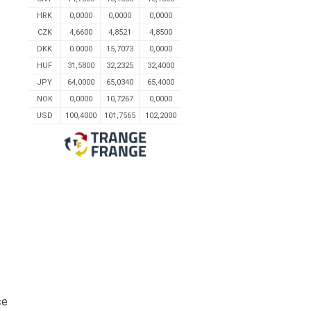
HRK
0,0000
0,0000
0,0000
CZK
4,6600
4,8521
4,8500
DKK
0.0000
15,7073
0,0000
HUF
31,5800
32,2325
32,4000
JPY
64,0000
65,0340
65,4000
NOK
0,0000
10,7267
0,0000
USD
100,4000
101,7565
102,2000
će