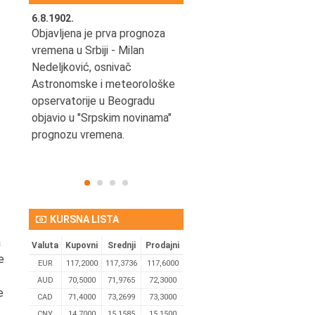
6.8.1902.
6.8.2004.
nović,
Objavljena je prva prognoza
Odigrana je košarkaška
vremena u Srbiji - Milan
prijateljska utakmica izmeđ
ena
Nedeljković, osnivač
SCG i SAD u Beogradskoj
Astronomske i meteorološke
Areni.
opservatorije u Beogradu
objavio u "Srpskim novinama"
prognozu vremena.
KURSNA LISTA
a
Valuta
Kupovni
Srednji
Prodajni
e
EUR
117,2000
117,3736
117,6000
AUD
70,5000
71,9765
72,3000
e
CAD
71,4000
73,2699
73,3000
CNY
14,7000
15,1585
15,1500