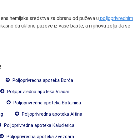
ena hemijska sredstva za obranu od puževa u
poljoprivrednim
ikasno da uklone puževe iz vaše bašte, a i njihovu želju da se
e
Poljoprivredna apoteka Borča
Poljoprivredna apoteka Vračar
Poljoprivredna apoteka Batajnica
ug
Poljoprivredna apoteka Altina
Poljoprivredna apoteka Kaluđerica
Poljoprivredna apoteka Zvezdara