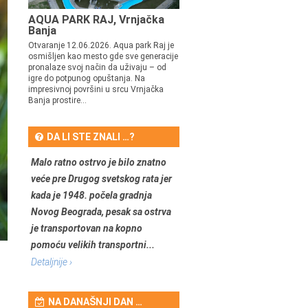
AQUA PARK RAJ, Vrnjačka
Banja
Otvaranje 12.06.2026. Aqua park Raj je
osmišljen kao mesto gde sve generacije
pronalaze svoj način da uživaju – od
igre do potpunog opuštanja. Na
impresivnoj površini u srcu Vrnjačka
Banja prostire...
DA LI STE ZNALI …?
Malo ratno ostrvo je bilo znatno
veće pre Drugog svetskog rata jer
kada je 1948. počela gradnja
Novog Beograda, pesak sa ostrva
je transportovan na kopno
pomoću velikih transportni...
Detaljnije ›
NA DANAŠNJI DAN …