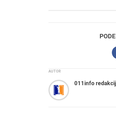
PODE
AUTOR
011info redakci