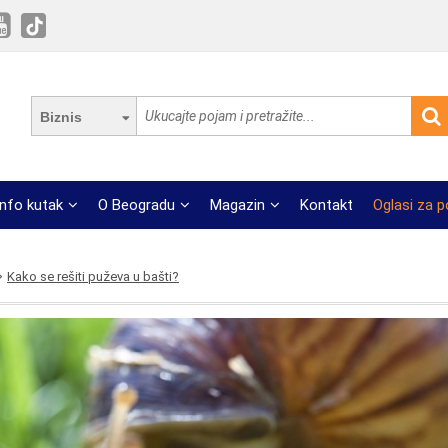
Biznis
Info kutak
O Beogradu
Magazin
Kontakt
Oglasi za 
Kako se rešiti puževa u bašti?