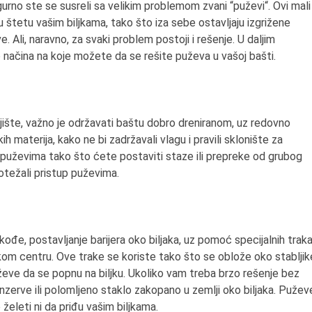
sigurno ste se susreli sa velikim problemom zvani “puževi“. Ovi mali
6.8.2013.
u štetu vašim biljkama, tako što iza sebe ostavljaju izgrižene
Preminula je Zorka Bolja
 Ali, naravno, za svaki problem postoji i rešenje. U daljim
vazduhoplovni inženjer,
 načina na koje možete da se rešite puževa u vašoj bašti.
predsednik Udruženja ž
pilota Jugoslavije.
jište, važno je održavati baštu dobro dreniranom, uz redovno
ih materija, kako ne bi zadržavali vlagu i pravili sklonište za
uževima tako što ćete postaviti staze ili prepreke od grubog
e otežali pristup puževima.
kođe, postavljanje barijera oko biljaka, uz pomoć specijalnih trak
kom centru. Ove trake se koriste tako što se oblože oko stabljik
eve da se popnu na biljku. Ukoliko vam treba brzo rešenje bez
nzerve ili polomljeno staklo zakopano u zemlji oko biljaka. Pužev
želeti ni da priđu vašim biljkama.