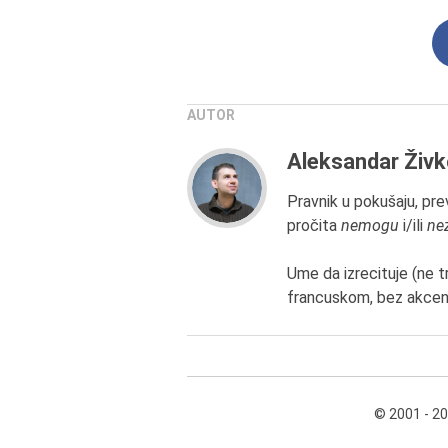
AUTOR
Aleksandar Živk
Pravnik u pokušaju, prev
pročita
nemogu
i/ili
ne
Ume da izrecituje (ne t
francuskom, bez akcenta
© 2001 - 2