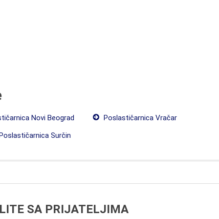
e
tičarnica Novi Beograd
Poslastičarnica Vračar
Poslastičarnica Surčin
LITE SA PRIJATELJIMA