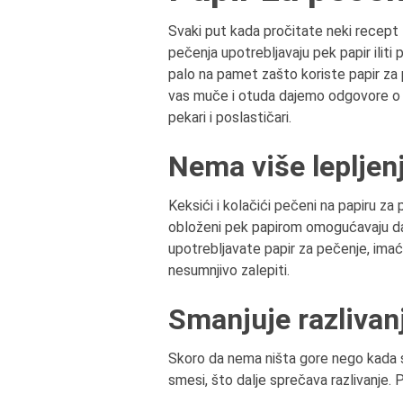
Svaki put kada pročitate neki recept 
pečenja upotrebljavaju pek papir ilit
palo na pamet zašto koriste papir za 
vas muče i otuda dajemo odgovore o va
pekari i poslastičari.
Nema više lepljen
Keksići i kolačići pečeni na papiru za 
obloženi pek papirom omogućavaju da 
upotrebljavate papir za pečenje, ima
nesumnjivo zalepiti.
Smanjuje razlivan
Skoro da nema ništa gore nego kada se
smesi, što dalje sprečava razlivanje. Pr