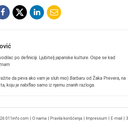
ović
odilac po definiciji. Ljubitelj japanske kulture. Ospe se kad
znam
.
ražite da peva ako vam je sluh mio)
Barbaru
od Žaka Prevera, na
, koju je nabiflao samo iz njemu znanih razloga.
026 011info.com
O nama
Pravila korišćenja
Impressum
E-mail