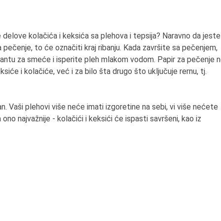
delove kolačića i keksića sa plehova i tepsija? Naravno da jeste
pečenje, to će označiti kraj ribanju. Kada završite sa pečenjem,
 kantu za smeće i isperite pleh mlakom vodom. Papir za pečenje 
će i kolačiće, već i za bilo šta drugo što uključuje rernu, tj.
n. Vaši plehovi više neće imati izgoretine na sebi, vi više nećete
ono najvažnije - kolačići i keksići će ispasti savršeni, kao iz