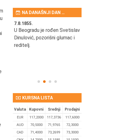
om
NA DANAŠNJI DAN …
ku
7.8.1855.
7.8.1948.
a
U Beogradu je rođen Svetislav
U Beogradu je rođen Draga
i
tarijih
Dinulović, pozorišni glumac i
Kapičić, bivši košarkaš,
ski
reditelj.
reprezentativac.
ilmskih
vima.
e
KURSNA LISTA
Valuta
Kupovni
Srednji
Prodajni
EUR
117,2000
117,3736
117,6000
e
AUD
70,5000
71,9765
72,3000
CAD
71,4000
73,2699
73,3000
CNY
14,7000
15,1585
15,1500