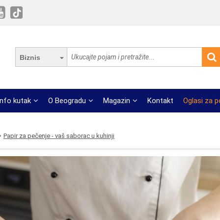
Biznis
Info kutak
O Beogradu
Magazin
Kontakt
Oglasi za 
Papir za pečenje - vaš saborac u kuhinji