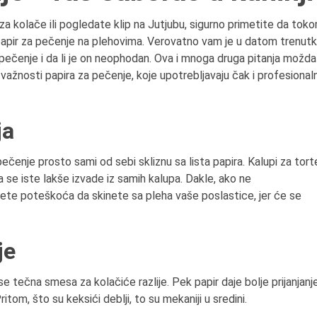
za kolače ili pogledate klip na Jutjubu, sigurno primetite da tok
i papir za pečenje na plehovima. Verovatno vam je u datom trenut
7.8.2015.
7.8.1859.
pečenje i da li je on neophodan. Ova i mnoga druga pitanja možda
Preminula je Đurđija Cvetić,
U Beogradu je rođen
Ilij
žnosti papira za pečenje, koje upotrebljavaju čak i profesionaln
pozorišna, filmska i TV
Stanojević
, jedan od najs
glumica.
srpkih glumaca, prvi srp
režiser, jedan od prvih f
ja
glumaca u srpskim kraje
pečenje prosto sami od sebi skliznu sa lista papira. Kalupi za tort
se iste lakše izvade iz samih kalupa. Dakle, ako ne
ćete poteškoća da skinete sa pleha vaše poslastice, jer će se
je
 tečna smesa za kolačiće razlije. Pek papir daje bolje prijanjanj
itom, što su keksići deblji, to su mekaniji u sredini.