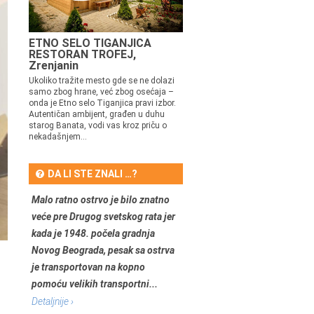
ETNO SELO TIGANJICA
RESTORAN TROFEJ,
Zrenjanin
Ukoliko tražite mesto gde se ne dolazi
samo zbog hrane, već zbog osećaja –
onda je Etno selo Tiganjica pravi izbor.
Autentičan ambijent, građen u duhu
starog Banata, vodi vas kroz priču o
nekadašnjem...
DA LI STE ZNALI …?
Malo ratno ostrvo je bilo znatno
veće pre Drugog svetskog rata jer
kada je 1948. počela gradnja
Novog Beograda, pesak sa ostrva
je transportovan na kopno
pomoću velikih transportni...
Detaljnije ›