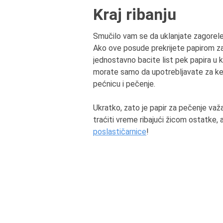
Kraj ribanju
Smučilo vam se da uklanjate zagorele 
Ako ove posude prekrijete papirom za 
jednostavno bacite list pek papira u
morate samo da upotrebljavate za keksi
pećnicu i pečenje.
Ukratko, zato je papir za pečenje važa
traćiti vreme ribajući žicom ostatke, a 
poslastičarnice
!