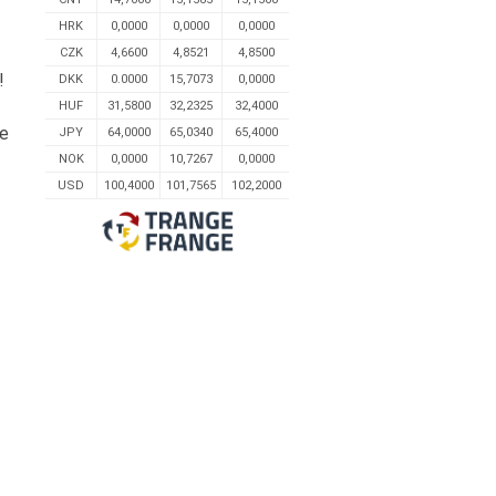
HRK
0,0000
0,0000
0,0000
CZK
4,6600
4,8521
4,8500
!
DKK
0.0000
15,7073
0,0000
HUF
31,5800
32,2325
32,4000
ne
JPY
64,0000
65,0340
65,4000
NOK
0,0000
10,7267
0,0000
USD
100,4000
101,7565
102,2000