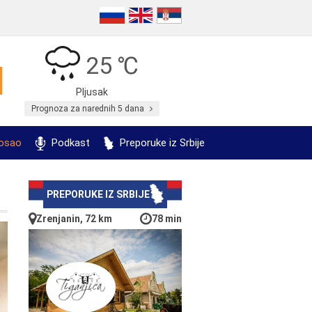
25 ℃
Pljusak
Prognoza za narednih 5 dana
posao
Podkast
Preporuke iz Srbije
PREPORUKE IZ SRBIJE
Zrenjanin, 72 km
78 min