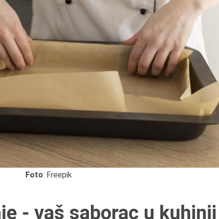
Foto
: Freepik
je - vaš saborac u kuhinji