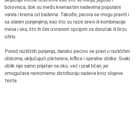
borovnica, dok su među kremastim nadevima popularni
vanila i krema od badema. Takođe, peciva se mogu praviti i
sa slanim punjenjima, kao što su razni sirevi ili kombinacije
mesa i sira, što ih čini izvrsnom opcijom za doručak ili brzu
užinu.
Pored različitih punjenja, dansko pecivo se pravi u različitim
oblicima, uključujući pletenice, kiflice i spiralne oblike. Svaki
oblik nije samo prijatan na oko, već i praktičan, jer
omogućava ravnomernu distribuciju nadeva kroz slojeve
testa.