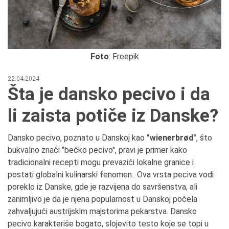
Foto
: Freepik
22.04.2024
Šta je dansko pecivo i da
li zaista potiče iz Danske?
Dansko pecivo, poznato u Danskoj kao
"wienerbrød"
, što
bukvalno znači "bečko pecivo", pravi je primer kako
tradicionalni recepti mogu prevazići lokalne granice i
postati globalni kulinarski fenomen.. Ova vrsta peciva vodi
poreklo iz Danske, gde je razvijena do savršenstva, ali
zanimljivo je da je njena popularnost u Danskoj počela
zahvaljujući austrijskim majstorima pekarstva. Dansko
pecivo karakteriše bogato, slojevito testo koje se topi u