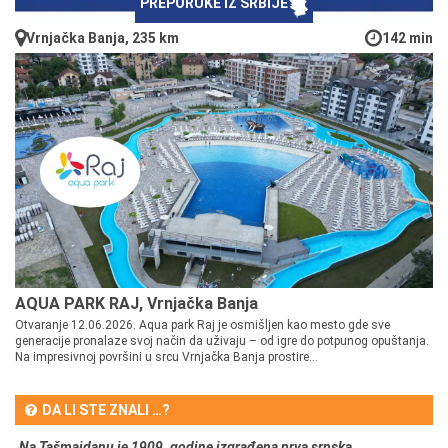
PREPORUKE IZ SRBIJE
Vrnjačka Banja, 235 km
142 min
AQUA PARK RAJ, Vrnjačka Banja
Otvaranje 12.06.2026. Aqua park Raj je osmišljen kao mesto gde sve
generacije pronalaze svoj način da uživaju – od igre do potpunog opuštanja.
Na impresivnoj površini u srcu Vrnjačka Banja prostire...
DA LI STE ZNALI …?
Na Tašmajdanu je 1909. godine izgrađena prva srpska