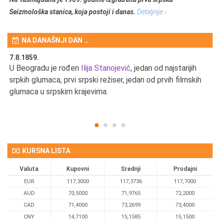
Seizmološka stanica, koja postoji i danas.
Detaljnije ›
NA DANAŠNJI DAN …
7.8.1859.
7.
U Beogradu je rođen
Ilija Stanojević
, jedan od najstarijih
U 
srpkih glumaca, prvi srpski režiser, jedan od prvih filmskih
red
glumaca u srpskim krajevima.
KURSNA LISTA
Valuta
Kupovni
Srednji
Prodajni
EUR
117,3000
117,3736
117,7000
AUD
70,5000
71,9765
72,2000
CAD
71,4000
73,2699
73,4000
CNY
14,7100
15,1585
15,1500