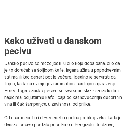
Kako uživati u danskom
pecivu
Dansko pecivo se može jesti u bilo koje doba dana, bilo da
je to doručak sa šoljicom kafe, lagana užina u popodnevnim
satima ili kao desert posle večere. Idealno je servirati ga
toplo, kada su svi njegovi aromatični sastojci najizraženiji.
Pored toga, dansko pecivo se savršeno slaže sa različitim
napicima, od jutarnje kafe i čaja do kasnovečernjih desertnih
vina ili čak šampanjca, u zavisnosti od prilike.
Od osamdesetih i devedesetih godina prošlog veka, kada je
dansko pecivo postalo popularno u Beogradu, do danas,