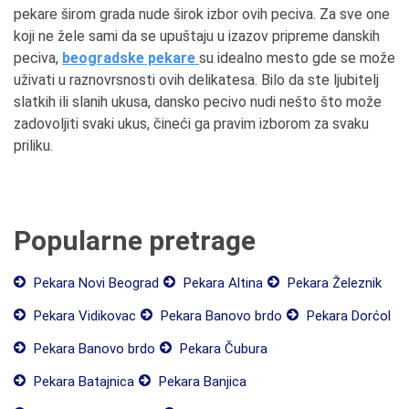
pekare širom grada nude širok izbor ovih peciva. Za sve one
koji ne žele sami da se upuštaju u izazov pripreme danskih
peciva,
beogradske pekare
su idealno mesto gde se može
uživati u raznovrsnosti ovih delikatesa. Bilo da ste ljubitelj
slatkih ili slanih ukusa, dansko pecivo nudi nešto što može
zadovoljiti svaki ukus, čineći ga pravim izborom za svaku
priliku.
Popularne pretrage
Pekara Novi Beograd
Pekara Altina
Pekara Železnik
Pekara Vidikovac
Pekara Banovo brdo
Pekara Dorćol
Pekara Banovo brdo
Pekara Čubura
Pekara Batajnica
Pekara Banjica