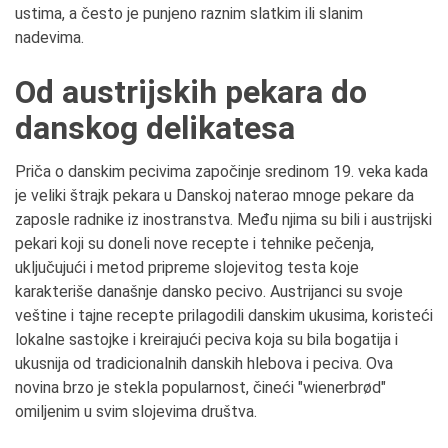
ustima, a često je punjeno raznim slatkim ili slanim
nadevima.
Od austrijskih pekara do
danskog delikatesa
Priča o danskim pecivima započinje sredinom 19. veka kada
je veliki štrajk pekara u Danskoj naterao mnoge pekare da
zaposle radnike iz inostranstva. Među njima su bili i austrijski
pekari koji su doneli nove recepte i tehnike pečenja,
uključujući i metod pripreme slojevitog testa koje
karakteriše današnje dansko pecivo. Austrijanci su svoje
veštine i tajne recepte prilagodili danskim ukusima, koristeći
lokalne sastojke i kreirajući peciva koja su bila bogatija i
ukusnija od tradicionalnih danskih hlebova i peciva. Ova
novina brzo je stekla popularnost, čineći "wienerbrød"
omiljenim u svim slojevima društva.