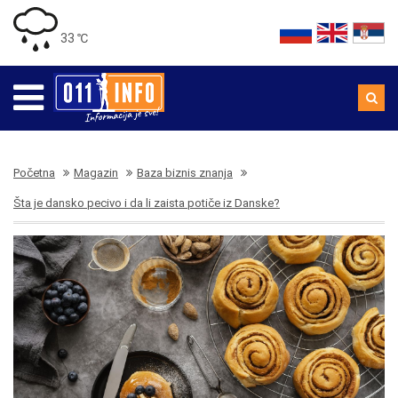
33 ℃
Početna
Magazin
Baza biznis znanja
Šta je dansko pecivo i da li zaista potiče iz Danske?