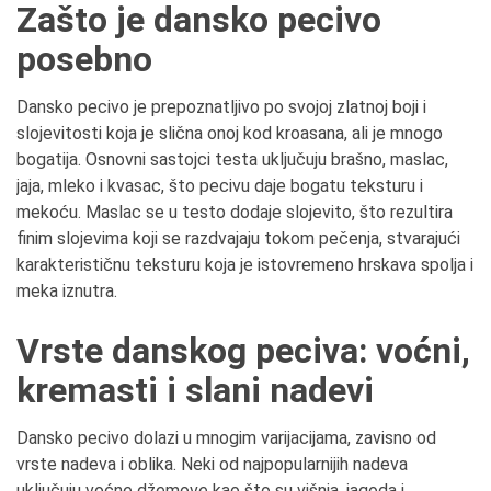
Zašto je dansko pecivo
posebno
Dansko pecivo je prepoznatljivo po svojoj zlatnoj boji i
slojevitosti koja je slična onoj kod kroasana, ali je mnogo
bogatija. Osnovni sastojci testa uključuju brašno, maslac,
jaja, mleko i kvasac, što pecivu daje bogatu teksturu i
mekoću. Maslac se u testo dodaje slojevito, što rezultira
finim slojevima koji se razdvajaju tokom pečenja, stvarajući
karakterističnu teksturu koja je istovremeno hrskava spolja i
meka iznutra.
Vrste danskog peciva: voćni,
kremasti i slani nadevi
Dansko pecivo dolazi u mnogim varijacijama, zavisno od
vrste nadeva i oblika. Neki od najpopularnijih nadeva
uključuju voćne džemove kao što su višnja, jagoda i