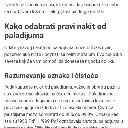
Takođe je hipoalergenski, što znači da je siguran za osobe
sa osetljivom kožom ili alergijama na druge metale.
Kako odabrati pravi nakit od
paladijuma
Odabir pravog nakita od paladijuma može biti izazovan,
posebno ako niste upoznati sa ovim metalom. Evo nekoliko
saveta koji će vam pomoći da donesete najbolju odluku.
Razumevanje oznaka i čistoće
Kada kupujete nakit od paladijuma, važno je obratiti pažnju
na oznake koje ukazuju na čistoću metala. Paladijum se
obično koristi u legurama sa drugim metalima kako bi se
povećala njegova izdržljivost i olakšala obrada. Čistoća
paladijuma može se kretati od 95% do 99.9%. Oznake kao
što su "950 Pd" ili "999 Pd" označavaju čistoću paladijuma u