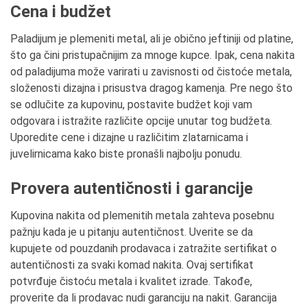
Cena i budžet
Paladijum je plemeniti metal, ali je obično jeftiniji od platine,
što ga čini pristupačnijim za mnoge kupce. Ipak, cena nakita
od paladijuma može varirati u zavisnosti od čistoće metala,
složenosti dizajna i prisustva dragog kamenja. Pre nego što
se odlučite za kupovinu, postavite budžet koji vam
odgovara i istražite različite opcije unutar tog budžeta.
Uporedite cene i dizajne u različitim zlatarnicama i
juvelirnicama kako biste pronašli najbolju ponudu.
Provera autentičnosti i garancije
Kupovina nakita od plemenitih metala zahteva posebnu
pažnju kada je u pitanju autentičnost. Uverite se da
kupujete od pouzdanih prodavaca i zatražite sertifikat o
autentičnosti za svaki komad nakita. Ovaj sertifikat
potvrđuje čistoću metala i kvalitet izrade. Takođe,
proverite da li prodavac nudi garanciju na nakit. Garancija