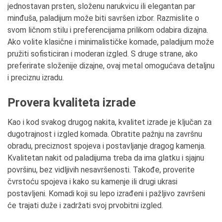
jednostavan prsten, složenu narukvicu ili elegantan par
minđuša, paladijum može biti savršen izbor. Razmislite o
svom ličnom stilu i preferencijama prilikom odabira dizajna.
Ako volite klasične i minimalističke komade, paladijum može
pružiti sofisticiran i moderan izgled. S druge strane, ako
preferirate složenije dizajne, ovaj metal omogućava detaljnu
i preciznu izradu.
Provera kvaliteta izrade
Kao i kod svakog drugog nakita, kvalitet izrade je ključan za
dugotrajnost i izgled komada. Obratite pažnju na završnu
obradu, preciznost spojeva i postavljanje dragog kamenja.
Kvalitetan nakit od paladijuma treba da ima glatku i sjajnu
površinu, bez vidljivih nesavršenosti. Takođe, proverite
čvrstoću spojeva i kako su kamenje ili drugi ukrasi
postavljeni. Komadi koji su lepo izrađeni i pažljivo završeni
će trajati duže i zadržati svoj prvobitni izgled.