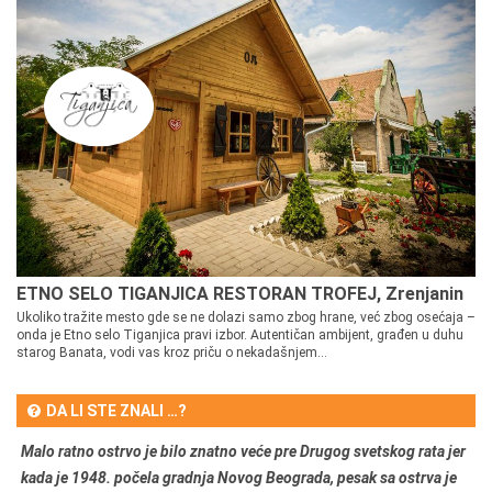
ETNO SELO TIGANJICA RESTORAN TROFEJ, Zrenjanin
Ukoliko tražite mesto gde se ne dolazi samo zbog hrane, već zbog osećaja –
onda je Etno selo Tiganjica pravi izbor. Autentičan ambijent, građen u duhu
starog Banata, vodi vas kroz priču o nekadašnjem...
DA LI STE ZNALI …?
Malo ratno ostrvo je bilo znatno veće pre Drugog svetskog rata jer
kada je 1948. počela gradnja Novog Beograda, pesak sa ostrva je