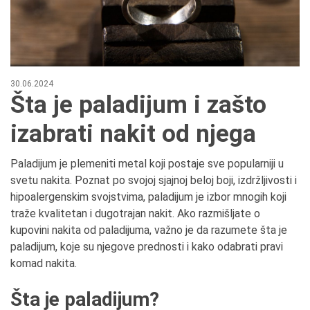
30.06.2024
Šta je paladijum i zašto
izabrati nakit od njega
Paladijum je plemeniti metal koji postaje sve popularniji u
svetu nakita. Poznat po svojoj sjajnoj beloj boji, izdržljivosti i
hipoalergenskim svojstvima, paladijum je izbor mnogih koji
traže kvalitetan i dugotrajan nakit. Ako razmišljate o
kupovini nakita od paladijuma, važno je da razumete šta je
paladijum, koje su njegove prednosti i kako odabrati pravi
komad nakita.
Šta je paladijum?