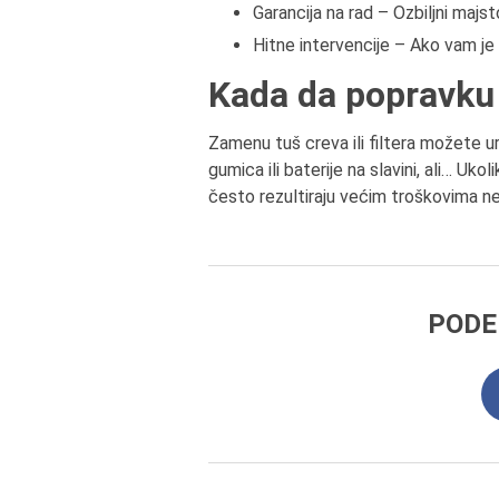
Garancija na rad – Ozbiljni majst
Hitne intervencije – Ako vam je
Kada da popravku
Zamenu tuš creva ili filtera možete u
gumica ili baterije na slavini, ali… Uk
često rezultiraju većim troškovima ne
PODE