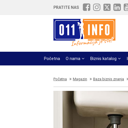
PRATITE NAS
Početna
O nama
Biznis katalog
Početna
Magazin
Baza biznis znanja