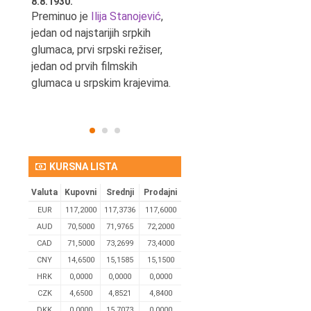
8.8.1930.
8.8.1898.
nović,
Preminuo je
Ilija Stanojević
,
U Beogradu je rođen Pavle
ditelj,
jedan od najstarijih srpkih
Bihalji, književnik i izdavač.
eta
glumaca, prvi srpski režiser,
jedan od prvih filmskih
glumaca u srpskim krajevima.
KURSNA LISTA
Valuta
Kupovni
Srednji
Prodajni
EUR
117,2000
117,3736
117,6000
AUD
70,5000
71,9765
72,2000
CAD
71,5000
73,2699
73,4000
CNY
14,6500
15,1585
15,1500
HRK
0,0000
0,0000
0,0000
CZK
4,6500
4,8521
4,8400
DKK
0.0000
15,7073
0,0000