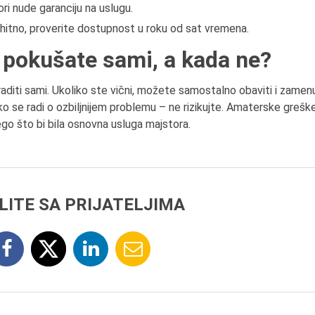
ori nude garanciju na uslugu.
 hitno, proverite dostupnost u roku od sat vremena.
 pokušate sami, a kada ne?
raditi sami. Ukoliko ste vični, možete samostalno obaviti i zamen
oliko se radi o ozbiljnijem problemu – ne rizikujte. Amaterske grešk
go što bi bila osnovna usluga majstora.
LITE SA PRIJATELJIMA