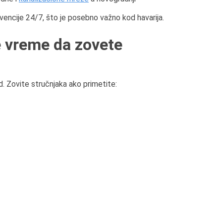
rvencije 24/7, što je posebno važno kod havarija.
e vreme da zovete
d. Zovite stručnjaka ako primetite: