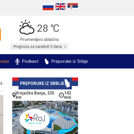
28 ℃
Promenljivo oblačno
Prognoza za narednih 5 dana
posao
Podkast
Preporuke iz Srbije
ra
PREPORUKE IZ SRBIJE
Vrnjačka Banja, 235
142
km
min