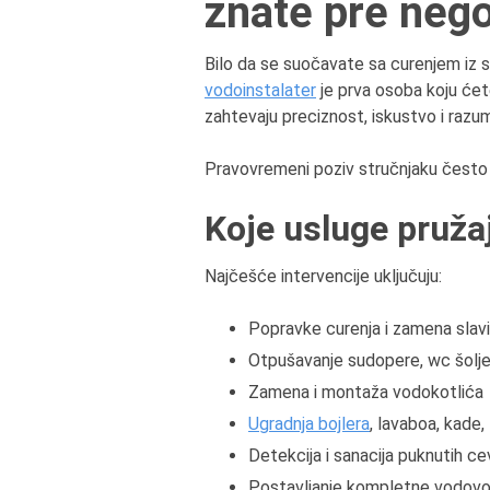
znate pre neg
Bilo da se suočavate sa curenjem iz sl
vodoinstalater
je prva osoba koju ćet
zahtevaju preciznost, iskustvo i razum
Pravovremeni poziv stručnjaku često
Koje usluge pruža
Najčešće intervencije uključuju:
Popravke curenja i zamena slav
Otpušavanje sudopere, wc šolje
Zamena i montaža vodokotlića
Ugradnja bojlera
, lavaboa, kade,
Detekcija i sanacija puknutih ce
Postavljanje kompletne vodovo