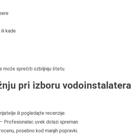
pere
ili kade
 može sprečiti ozbiljniju štetu.
žnju pri izboru vodoinstalatera
ijatelje ili pogledajte recenzije.
 – Profesionalac uvek dolazi spreman.
rocenu, posebno kod manjih popravki.