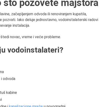
o što pozovete majstora
8.8.2013.
Preminuo je Dejan Kosa
istoričar filma, filmski re
avine, začepljenjem odvoda ili renoviranjem kupatila,
profesor i dekan Fakult
e pozvati. Iako deluje jednostavno, vodoinstalaterski radovi
dramskih umetnosti u
evanje instalacija.
Beogradu.
 štedi novac, vreme i veće probleme.
ju vodoinstalateri?
ina
 i odvoda
 tuš kabine
vi
dne i
kanalizacione mreže
u novogradnji