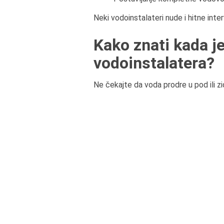
Neki vodoinstalateri nude i hitne inte
Kako znati kada j
vodoinstalatera?
Ne čekajte da voda prodre u pod ili zi