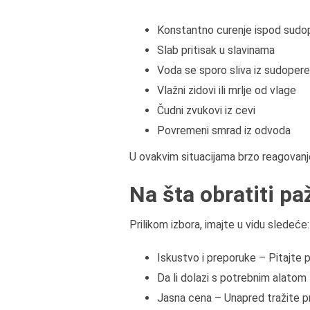
Konstantno curenje ispod sudo
Slab pritisak u slavinama
Voda se sporo sliva iz sudopere 
Vlažni zidovi ili mrlje od vlage
Čudni zvukovi iz cevi
Povremeni smrad iz odvoda
U ovakvim situacijama brzo reagovanje
Na šta obratiti pa
Prilikom izbora, imajte u vidu sledeće:
Iskustvo i preporuke – Pitajte pr
Da li dolazi s potrebnim alatom
Jasna cena – Unapred tražite p