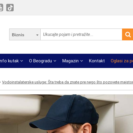
Biznis
Info kutak
O Beogradu
Magazin
Kontakt
Oglasi za 
Vodoinstalaterske usluge: Šta treba da znate pre nego što pozovete majsto