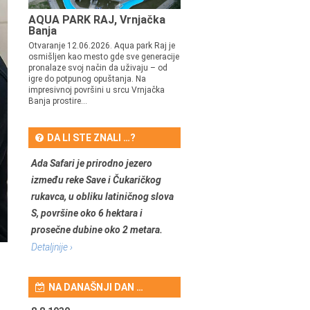
AQUA PARK RAJ, Vrnjačka
Banja
Otvaranje 12.06.2026. Aqua park Raj je
osmišljen kao mesto gde sve generacije
pronalaze svoj način da uživaju – od
igre do potpunog opuštanja. Na
impresivnoj površini u srcu Vrnjačka
Banja prostire...
DA LI STE ZNALI …?
Ada Safari je prirodno jezero
između reke Save i Čukaričkog
rukavca, u obliku latiničnog slova
S, površine oko 6 hektara i
prosečne dubine oko 2 metara.
Detaljnije ›
NA DANAŠNJI DAN …