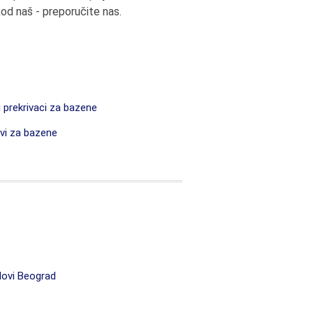
od naš - preporučite nas.
 prekrivaci za bazene
ovi za bazene
ovi Beograd