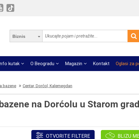
Biznis
Info kutak
O Beogradu
Magazin
Kontakt
Oglasi za 
za bazene
Centar, Dorćol, Kalemegdan
 bazene na Dorćolu u Starom gr
OTVORITE FILTERE
BLIZU M