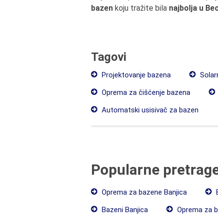
bazen
koju tražite bila
najbolja u B
Tagovi
Projektovanje bazena
Solarn
Oprema za čišćenje bazena
Automatski usisivač za bazen
Popularne pretrag
Oprema za bazene Banjica
B
Bazeni Banjica
Oprema za b