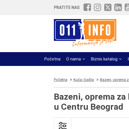
PRATITE NAS
Početna
O nama
Biznis katalog
Početna
Kuća i bašta
Bazeni, oprema 
Bazeni, oprema za
u Centru Beograd