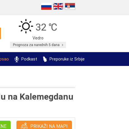
32 ℃
Vedro
Prognoza za narednih 5 dana
posao
Podkast
Preporuke iz Srbije
adu na Kalemegdanu
ENE
PRIKAŽI NA MAPI