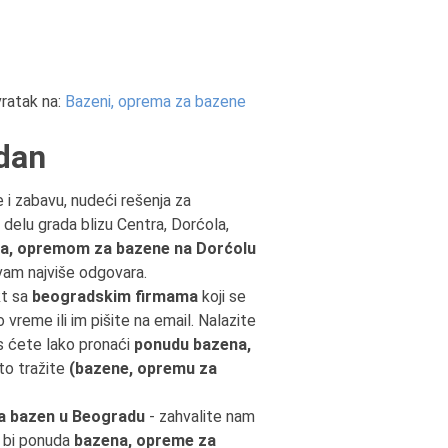
ratak na:
Bazeni, oprema za bazene
dan
 i zabavu, nudeći rešenja za
 delu grada blizu Centra, Dorćola,
a, opremom za bazene na Dorćolu
 vam najviše odgovara.
kt sa
beogradskim firmama
koji se
o vreme ili im pišite na email. Nalazite
s ćete lako pronaći
ponudu bazena,
što tražite
(bazene, opremu za
a bazen u Beogradu
- zahvalite nam
o bi ponuda
bazena, opreme za