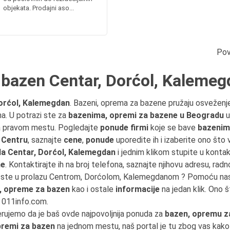
objekata. Prodajni aso...
Pov
 bazen Centar, Dorćol, Kalemeg
orćol, Kalemegdan
. Bazeni, oprema za bazene pružaju osveženje
na. U potrazi ste za
bazenima, opremi za bazene u Beogradu
u
na pravom mestu. Pogledajte
ponude firmi
koje se bave
bazenim
 Centru
, saznajte
cene
,
ponude
uporedite ih i izaberite ono što
a Centar, Dorćol, Kalemegdan
i jednim klikom stupite u konta
ne
. Kontaktirajte ih na broj telefona, saznajte njihovu adresu, radn
li ste u prolazu Centrom, Dorćolom, Kalemegdanom ? Pomoću na
, opreme za bazen
kao i ostale
informacije
na jedan klik. Ono 
u 011info.com.
erujemo da je baš ovde najpovoljnija ponuda za
bazen, opremu z
premi za bazen
na jednom mestu, naš portal je tu zbog vas kak