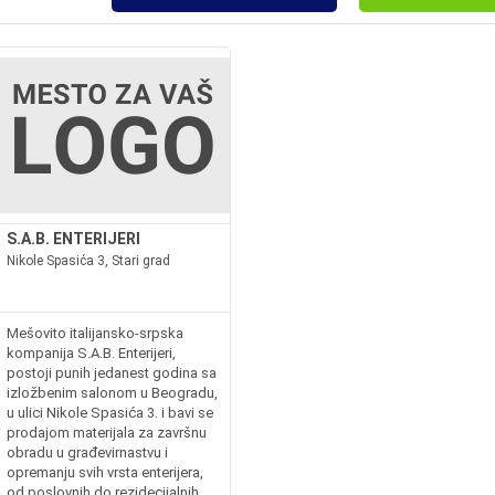
S.A.B. ENTERIJERI
Nikole Spasića 3, Stari grad
Mešovito italijansko-srpska
kompanija S.A.B. Enterijeri,
postoji punih jedanest godina sa
izložbenim salonom u Beogradu,
u ulici Nikole Spasića 3. i bavi se
prodajom materijala za završnu
obradu u građevirnastvu i
opremanju svih vrsta enterijera,
od poslovnih do rezidecijalnih