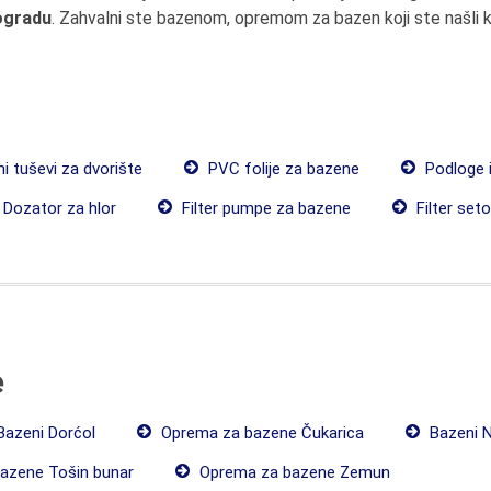
eogradu
. Zahvalni ste bazenom, opremom za bazen koji ste našli k
i tuševi za dvorište
PVC folije za bazene
Podloge i
Dozator za hlor
Filter pumpe za bazene
Filter set
e
azeni Dorćol
Oprema za bazene Čukarica
Bazeni N
azene Tošin bunar
Oprema za bazene Zemun