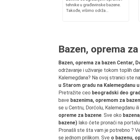
tehnike u građevinske bazene.
Takođe, vršimo održa...
Bazen, oprema za
Bazen, oprema za bazen Centar, D
održavanje i uživanje tokom toplih da
Kalemegdana? Na ovoj stranici ste 
u Starom gradu na Kalemegdanu u
Pretražite ceo
beogradski deo grad
bave
bazenima, opremom za baze
se u Centru, Dorćolu, Kalemegdanu i
opreme za bazene
. Sve oko
bazena
bazene)
lako ćete pronaći na portal
Pronašli ste šta vam je potrebno ? V
se jednom prilikom. Sve
o bazenu, o