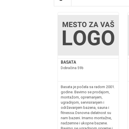
BASATA
Dobračina 59b
Basata je počela sa radom 2001.
godine. Bavimo se prodajom,
montažom, opremanjem,
ugradnjom, servisiranjem i
održavanjem bazena, sauna i
fitnessa.Osnovna delatnost su
nam bazeni. Imamo montažne,
nadzemne i ukopne bazene.
Bavimo se ugradnjom opreme i