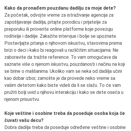
Kako da pronađem pouzdanu dadilju za moje dete?
Za početak, odvojte vreme za istraživanje agencija za
zapošljavanje dadilja, pitajte porodicu i prijatelje za
preporuku ili proverite online platforme koje povezuju
roditelje i dadilje. Zakažite intervjue i bolje se upoznate.
Postavljajte pitanja o njihovom iskustvu, stavovima prema
brizi o deci i kako bi reagovali u različitim situacijama. Ne
zaboravite da tražite reference. To vam omogućava da
saznate više o njenom iskustvu, pouzdanosti i načinu na koji
se brine o mališanima. Ukoliko vam se neka od dadilja učini
kao dobar izbor, zamolite je da provede neko vreme sa
vašim detetom kako biste videli da li se slažu. To će vam
pružiti bolji uvid u njihovu interakciju i kako se dete oseća u
njenom prisustvu.
Koje veštine i osobine treba da poseduje osoba koja će
čuvati vašu decu?
Dobra dadilja treba da poseduje određene veštine i osobine