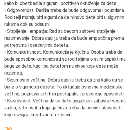
kako bi obezbedila siguran i pozitivan okruženje za dete:
• Odgovornost: Dadilja treba da bude odgovorna i pouzdana.
Roditelji moraju biti sigurni da će njihovo dete biti u sigurnim
rukama dok su odsutni.
• Strpljenje i empatija: Rad sa decom zahteva strpljenje i
razumevanje. Dobra dadilja treba da bude empatična prema
potrebama i osećanjima deteta.
• Komunikativnost: Komunikacija je ključna. Osoba treba da
bude sposobna komunicirati sa roditeljima o svim aspektima
brige za dete, kao i sa detetom na nivou koje dete može
razumeti.
• Sigurnosne veštine: Dobra dadilja treba da zna kako da se
brine o sigurnosti deteta. To uključuje osnovne medicinske
veštine, poznavanje hitnih postupaka i prevenciju opasnosti.
• Kreativnost: Veština da se dete angažuje i zabavi je veoma
važna, zato osoba koja ga čuva treba da osmisli aktivnosti
koje razvijaju kreativnost i zabavu.
FAQ