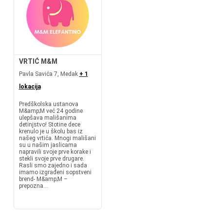
VRTIĆ M&M
Pavla Savića 7, Medak
+ 1
lokacija
Predškolska ustanova
M&amp;M već 24 godine
ulepšava mališanima
detinjstvo! Stotine dece
krenulo je u školu bas iz
našeg vrtića. Mnogi mališani
su u našim jaslicama
napravili svoje prve korake i
stekli svoje prve drugare.
Rasli smo zajedno i sada
imamo izgrađeni sopstveni
brend- M&amp;M –
prepozna...