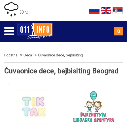
30 ℃
Početna
Deca
Čuvaonice dece, bejbisiting
Čuvaonice dece, bejbisiting Beograd