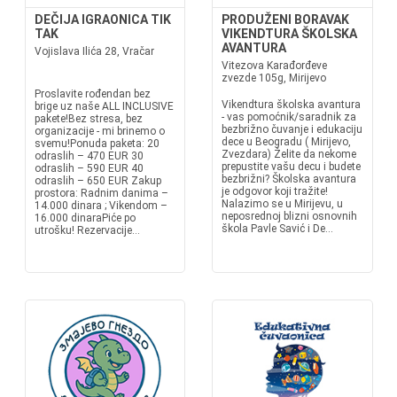
DEČIJA IGRAONICA TIK
PRODUŽENI BORAVAK
TAK
VIKENDTURA ŠKOLSKA
AVANTURA
Vojislava Ilića 28, Vračar
Vitezova Karađorđeve
zvezde 105g, Mirijevo
Proslavite rođendan bez
Vikendtura školska avantura
brige uz naše ALL INCLUSIVE
- vas pomoćnik/saradnik za
pakete!Bez stresa, bez
bezbrižno čuvanje i edukaciju
organizacije - mi brinemo o
dece u Beogradu ( Mirijevo,
svemu!Ponuda paketa: 20
Zvezdara) Želite da nekome
odraslih – 470 EUR 30
prepustite vašu decu i budete
odraslih – 590 EUR 40
bezbrižni? Školska avantura
odraslih – 650 EUR Zakup
je odgovor koji tražite!
prostora: Radnim danima –
Nalazimo se u Mirijevu, u
14.000 dinara ; Vikendom –
neposrednoj blizni osnovnih
16.000 dinaraPiće po
škola Pavle Savić i De...
utrošku! Rezervacije...