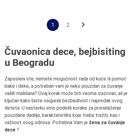
1
2
Čuvaonica dece, bejbisiting
u Beogradu
Zaposleni ste, nemate mogućnost rada od kuće ili pomoć
bake i deke, a potreban vam je neko pouzdan za čuvanje
vaših mališana? Ovaj korak može biti veoma izazovan, ali je
ključan kako biste osigurali bezbednost i napredak svog
deteta. U nastavku smo podelili korake za pronalaženje
pouzdane dadilje, karakteristike koje treba tražiti, kao i
važnost ovog odnosa.
Potrebna Vam je
žena za čuvanje
dece
?