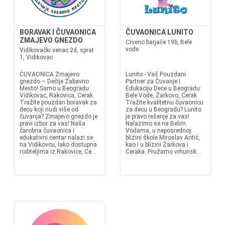
BORAVAK I ČUVAONICA
ČUVAONICA LUNITO
ZMAJEVO GNEZDO
Crveno barjače 19b, Bele
vode
Vidikovački venac 2d, sprat
1, Vidikovac
ČUVAONICA Zmajevo
Lunito - Vaš Pouzdani
gnezdo – Dečije Zabavno
Partner za Čuvanje i
Mesto! Samo u Beogradu:
Edukaciju Dece u Beogradu:
Vidikovac, Rakovica, Cerak
Bele Vode, Žarkovo, Cerak
Tražite pouzdan boravak za
Tražite kvalitetnu čuvaonicu
decu koji nudi više od
za decu u Beogradu? Lunito
čuvanja? Zmajevo gnezdo je
je pravo rešenje za vas!
pravi izbor za vas! Naša
Nalazimo se na Belim
čarobna čuvaonica i
Vodama, u neposrednoj
edukativni centar nalazi se
blizini škole Miroslav Antić,
na Vidikovcu, lako dostupna
kao i u blizini Žarkova i
roditeljima iz Rakovice, Ce...
Ceraka. Pružamo vrhunsk...