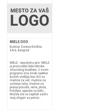
MIELE DOO
Bulevar Zorana Đinđića
64/a, Beograd
MIELE - Apsolutno prvi. MIELE
je proizvođač bele tehnike
vrhunskog kvaliteta. U svom
programu ima široki spektar
kućnih uređaja kao što su
mašine za veš, mašine za
sušenje veša, mašine za
pranje posuđa, rerne, ploče,
frižidere, aparate za kafu....
Možda ste se zapitali zašto
ovaj slogan sa ponos...