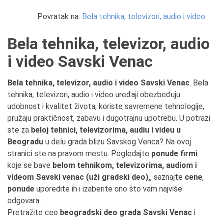
Povratak na:
Bela tehnika, televizori, audio i video
Bela tehnika, televizor, audio
i video Savski Venac
Bela tehnika, televizor, audio i video Savski Venac
. Bela
tehnika, televizori, audio i video uređaji obezbeđuju
udobnost i kvalitet života, koriste savremene tehnologije,
pružaju praktičnost, zabavu i dugotrajnu upotrebu. U potrazi
ste za
beloj tehnici, televizorima, audiu i videu u
Beogradu
u delu grada blizu Savskog Venca? Na ovoj
stranici ste na pravom mestu. Pogledajte
ponude firmi
koje se bave
belom tehnikom, televizorima, audiom i
videom Savski venac (uži gradski deo),
, saznajte
cene
,
ponude
uporedite ih i izaberite ono što vam najviše
odgovara.
Pretražite ceo
beogradski deo grada Savski Venac
i