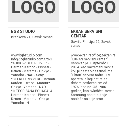
BGB STUDIO
EKRAN SERVISNI
CENTAR
Brankova 21, Savski venac
Gavrila Principa 52, Savski
venac
www.bgbstudio.com
www.ekran.rsoffice@ekran.rs
info@bgbstudio.comArtikli
“EKRAN Servisni centar”
*AUDIO-VIDEO RISIVERI -
osnovan je u Septembru
Harman-Kardon - Pioneer -
2014. kao savremeni servis
Denon - Marantz - Onkyo -
koji je nastao na temeljima
Yamaha - NAD - Sony
“Ekran” servisa radio i TV
*STEREO RISIVERI - Harman-
aparata, a koji datira sa
Kardon - Denon - Marantz -
dobrim poslovanjem od
Onkyo - Yamaha - NAD
1976. godine. Od 1986.
*INTEGRISANA POJAČALA -
godine, kao ovlašćeni servis
Harman-Kardon - Pioneer -
Samsung aparata, to je
Denon - Marantz - Onkyo -
nasleđe na koje smo...
Yamaha - N...