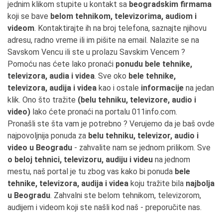
jednim klikom stupite u kontakt sa
beogradskim firmama
koji se bave
belom tehnikom, televizorima, audiom i
videom
. Kontaktirajte ih na broj telefona, saznajte njihovu
adresu, radno vreme ili im pišite na email. Nalazite se na
Savskom Vencu ili ste u prolazu Savskim Vencem ?
Pomoću nas ćete lako pronaći
ponudu bele tehnike,
televizora, audia i videa
. Sve oko
bele tehnike,
televizora, audija i videa
kao i ostale
informacije
na jedan
klik. Ono što tražite
(belu tehniku, televizore, audio i
video)
lako ćete pronaći na portalu 011info.com.
Pronašli ste šta vam je potrebno ? Verujemo da je baš ovde
najpovoljnija ponuda za
belu tehniku, televizor, audio i
video u Beogradu
- zahvalite nam se jednom prilikom. Sve
o beloj tehnici, televizoru, audiju i videu
na jednom
mestu, naš portal je tu zbog vas kako bi ponuda
bele
tehnike, televizora, audija i videa
koju tražite bila
najbolja
u Beogradu
. Zahvalni ste belom tehnikom, televizorom,
audijem i videom koji ste našli kod naš - preporučite nas.