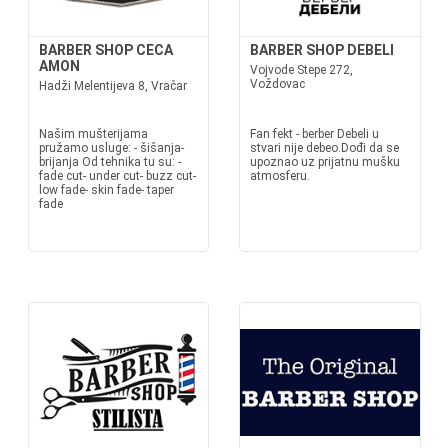
BARBER SHOP CECA
BARBER SHOP DEBELI
AMON
Vojvode Stepe 272,
Voždovac
Hadži Melentijeva 8, Vračar
Našim mušterijama
Fan fekt - berber Debeli u
pružamo usluge: - šišanja-
stvari nije debeo.Dođi da se
brijanja Od tehnika tu su: -
upoznao uz prijatnu mušku
fade cut- under cut- buzz cut-
atmosferu.
low fade- skin fade- taper
fade