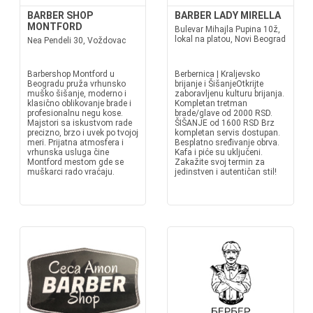
BARBER SHOP
BARBER LADY MIRELLA
MONTFORD
Bulevar Mihajla Pupina 10ž,
lokal na platou, Novi Beograd
Nea Pendeli 30, Voždovac
Barbershop Montford u
Berbernica | Kraljevsko
Beogradu pruža vrhunsko
brijanje i ŠišanjeOtkrijte
muško šišanje, moderno i
zaboravljenu kulturu brijanja.
klasično oblikovanje brade i
Kompletan tretman
profesionalnu negu kose.
brade/glave od 2000 RSD.
Majstori sa iskustvom rade
ŠIŠANJE od 1600 RSD Brz
precizno, brzo i uvek po tvojoj
kompletan servis dostupan.
meri. Prijatna atmosfera i
Besplatno sređivanje obrva.
vrhunska usluga čine
Kafa i piće su uključeni.
Montford mestom gde se
Zakažite svoj termin za
muškarci rado vraćaju.
jedinstven i autentičan stil!