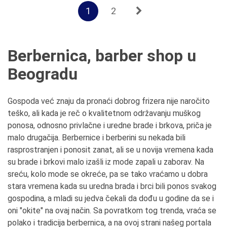
1
2
Berbernica, barber shop u
Beogradu
Gospoda već znaju da pronaći dobrog frizera nije naročito
teško, ali kada je reč o kvalitetnom održavanju muškog
ponosa, odnosno privlačne i uredne brade i brkova, priča je
malo drugačija. Berbernice i berberini su nekada bili
rasprostranjen i ponosit zanat, ali se u novija vremena kada
su brade i brkovi malo izašli iz mode zapali u zaborav. Na
sreću, kolo mode se okreće, pa se tako vraćamo u dobra
stara vremena kada su uredna brada i brci bili ponos svakog
gospodina, a mladi su jedva čekali da dođu u godine da se i
oni "okite" na ovaj način. Sa povratkom tog trenda, vraća se
polako i tradicija berbernica, a na ovoj strani našeg portala