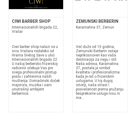
CIWI BARBER SHOP
ZEMUNSKI BERBERIN
Internacionalnih brigada 22,
Karamatina 37, Zemun
Vračar
Ciwi barber shop nalazi se u
Već duže od 15 godina,
srcu Vračara nedaleko od
Zemunski Berberin ostaje
Hrama Svetog Save u ulici
neprikosnoven kao vaša
Internacionalnih brigada 22.
destinacija za negu i stil.
U našoj berbersko frizerskoj
Naša adresa, Karamatina
radionici očekuje Vas pre
37, postala je simbol
svega profesionalni pristup
kvaliteta i profesionalizma
poslu i zahtevima naših
kada je reč o frizerskim
mušterija. Domaćinski doček
uslugama. U toj dugoj
majstora, muzika i sam
istoriji, naša strast i
unutrašnji ambijent
posvećenost prema pružanju
berbernice...
besprekorne usluge nisu ni
ma...