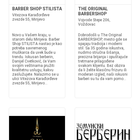
BARBER SHOP STILISTA
THE ORIGINAL
BARBERSHOP
Vitezova Karađorđeve
zvezde 55, Mirijevo
Vojvode Stepe 206,
Voždovac
Novo u Vašem kraju, u
Dobrodošli u The Original
starom delu Mirijeva. Barber
BARBERSHOP, mesto gde se
Shop STILISTA nastao je kao
spajaju tradicija i moderni
potreba savremenog
stil. Sa 35 godina iskustva,
muškarca da uvek bude u
nudimo stručna šišanja,
trendu. Iskusan berberin,
precizna brijanja i opuštajuće
Danijel Cvetković, će Vam
tretmane prilagođene
svojim veštinama pružiti
svakom klijentu. Bez obzira
kvalitetnu uslugu, kakvu
da li želite klasičnu frizuru ili
zaslužujete. Nalazimo se u
moderan izgled, naši iskusni
ulici Vitezova Karađorđeve
barberi su tu da vam pomo...
zvezde 55, Mirijevo...