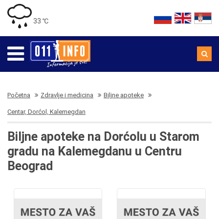
33 ℃
Početna
Zdravlje i medicina
Biljne apoteke
Centar, Dorćol, Kalemegdan
Biljne apoteke na Dorćolu u Starom
gradu na Kalemegdanu u Centru
Beograd