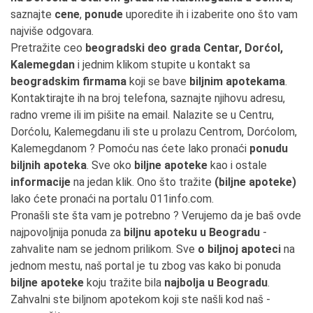
saznajte
cene
,
ponude
uporedite ih i izaberite ono što vam
najviše odgovara.
Pretražite ceo
beogradski deo grada Centar, Dorćol,
Kalemegdan
i jednim klikom stupite u kontakt sa
beogradskim firmama
koji se bave
biljnim apotekama
.
Kontaktirajte ih na broj telefona, saznajte njihovu adresu,
radno vreme ili im pišite na email. Nalazite se u Centru,
Dorćolu, Kalemegdanu ili ste u prolazu Centrom, Dorćolom,
Kalemegdanom ? Pomoću nas ćete lako pronaći
ponudu
biljnih apoteka
. Sve oko
biljne apoteke
kao i ostale
informacije
na jedan klik. Ono što tražite
(biljne apoteke)
lako ćete pronaći na portalu 011info.com.
Pronašli ste šta vam je potrebno ? Verujemo da je baš ovde
najpovoljnija ponuda za
biljnu apoteku u Beogradu
-
zahvalite nam se jednom prilikom. Sve
o biljnoj apoteci
na
jednom mestu, naš portal je tu zbog vas kako bi ponuda
biljne apoteke
koju tražite bila
najbolja u Beogradu
.
Zahvalni ste biljnom apotekom koji ste našli kod naš -