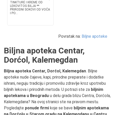
TINKTURE I KREME OD
LEKOVITOG BILJA **
PRIRODNI SOKOVI OD VOĆA
I PO...
Povratak na:
Biljne apoteke
Biljna apoteka Centar,
Dorćol, Kalemegdan
Biljna apoteka Centar, Dorćol, Kalemegdan
. Biljne
apoteke nude čajeve, kapi, prirodne preparate i dodatke
ishrani, neguju tradiciju i promovišu zdravlje kroz upotrebu
biljnih lekova i prirodnih metoda. U potrazi ste za
biljnim
apotekama u Beogradu
u delu grada blizu Centra, Dorćola,
Kalemegdana? Na ovoj stranici ste na pravom mestu.
Pogledajte
ponude firmi
koje se bave
biljnim apotekama
na Dorćolu u Starom gradu na Kalemegdanu u Centru
,