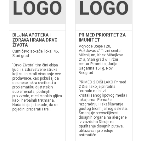
BILJNA APOTEKA I
PRIMED PRIORITET ZA
ZDRAVA HRANA DRVO
IMUNITET
ŽIVOTA
Vojvode Stepe 120,
Voždovac // Tržni centar
Čumićevo sokače, lokal 45,
Milenijum, Knez Mihajlova
Stari grad
21a, Stari grad // Tržni
centar Piramida, Jurija
"Drvo Života" tim čini ekipa
Gagarina 151g, Novi
ljudi iz zdravstvene struke
Beograd
koji su inicirali otvaranje ove
prodavnice, kao pokušaj da
PRIMED 2 DIŠI LAKO Primed
se unese iskra svetlosti u
2 Diši lako je prirodna
problematiku dijetetskih
formula na bazi
suplemenata, pčelinjih
kristalisanog lipovog meda i
proizvoda, medicinskih gljiva
lakcijuma. Pomaže
kao i herbalnih tretmana.
razgradnju i iskašljavanje
Naša ideja je takođe, da se
gustog bronhijalnog sekreta.
pojedini preparati i tre...
Smanjuje preosetljivost
disajnih organa na alergene
iz vazduha.Dleuje na
opuštanje disajnih puteva,
ublažava i proređuje
astmatičn...