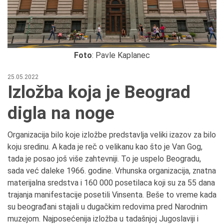
Foto
: Pavle Kaplanec
25.05.2022
Izložba koja je Beograd
digla na noge
Organizacija bilo koje izložbe predstavlja veliki izazov za bilo
koju sredinu. A kada je reč o velikanu kao što je Van Gog,
tada je posao još više zahtevniji. To je uspelo Beogradu,
sada već daleke 1966. godine. Vrhunska organizacija, znatna
materijalna sredstva i 160 000 posetilaca koji su za 55 dana
trajanja manifestacije posetili Vinsenta. Beše to vreme kada
su beograđani stajali u dugačkim redovima pred Narodnim
muzejom. Najposećenija izložba u tadašnjoj Jugoslaviji i