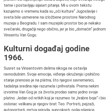
teme i postavljaju sijaset pitanja. Mi u ovom tekstu
kazujemo o vremenu kada su „oči kulture“ Jugoslavije i
sveta bile usmerene na izložbene prostore Narodnog
muzeja u Beogradu. I sam muzejski prostor bio je nekako
svečarski, drugačiji nego obično, jer je bio „domaćin“ jednom
Vinsentu Van Gogu.
Kulturni događaj godine
1966.
Susret sa Vinsentovim delima nikoga ne ostavlja
ravnodušnim. Svoje emocije, viđenje okruženja i psihično
stanje prenosio je na platna, što njegovi savremenici,
tadašnja sredina nije razumela i prihvatala. Prema nekim
izvorima Van Gog je za života prodao samo jedno svoje
platno. Jedan od retkih koji je razumeo te „hrabre boje“ i bio
oslonac velikanu je njegov brat Teo. Portreti, pejzaži,
autoportreti, mrtva priroda, suncokreti, polja pšenice,