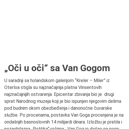
„Oči u oči“ sa Van Gogom
U saradnji sa holandskom galerijom “Kreler – Miler” iz
Oterloa stigla su najznačajnija platna Vinsentovih
najznačajnijih ostvarenja. Epicentar zbivanja bio je drugi
sprat Narodnog muzeja koji je bio ispunjen njegovim delima
pod budnim okom obezbeđenja i danonoćne čuvarske
službe. Po procenama, postavka Van Goga procenjena je na
ondašnjih basnoslovnih 14 milijardi dinara. Izložbu je pratila i
nezaobilazna „Politika“ rečima: „Van Gog je došao na noge