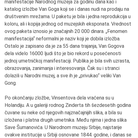
manifestacije Narodnog muzeja za godinu dana kao i
katalog izložbe Van Goga koji se i danas nudi na prodaju na
društvenim mrežama. U paketu je bila i jedna reprodukcija u
koloru, ali i kopija jednog od muzejskih eksponata. Vrednost
ovog paketa iznosio je značajnih 20 000 dinara. „Fenomen
manifestacija“ neformalni je naziv koji je dobila izložba.
Ostalo je zapisano da je za 55 dana trajanja, Van Gogova
dela videlo 16000 ljudi što je bio rekord u posećenosti
jednoj umetničkoj manifestaciji. Publika je bila svih uzrasta,
obrazovanja, zanimanja i interesovanja. Čak su i stranci
dolazili u Narodni muzej, a sve ih je „privukao“ veliki Van
Gong.
Po okončanju zložbe, Vinsentova dela vraćena su u
Holandiju. A u galeriji rodnog Zinderta tih šezdesetih godina
čuvane su neke od njegovih najznačajnijih slika, a bila su
izložena i platna drugih umetnika. Među njima i jedna slika
Save Šumanovića. U Narodnom muzeju Srbije, najstarije
ovakve institucije u Srbiji osnovane 1844. godine, i danas se