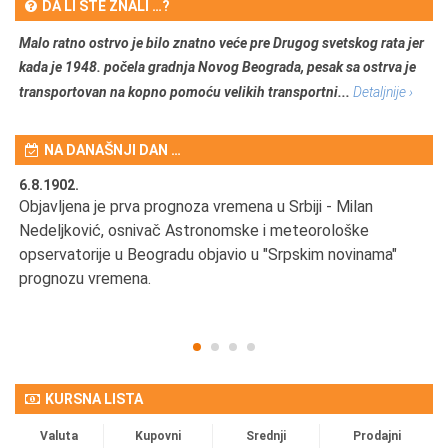
DA LI STE ZNALI …?
Malo ratno ostrvo je bilo znatno veće pre Drugog svetskog rata jer
kada je 1948. počela gradnja Novog Beograda, pesak sa ostrva je
transportovan na kopno pomoću velikih transportni...
Detaljnije ›
NA DANAŠNJI DAN …
6.8.1902.
6.
Objavljena je prva prognoza vremena u Srbiji - Milan
Od
Nedeljković, osnivač Astronomske i meteorološke
SA
opservatorije u Beogradu objavio u "Srpskim novinama"
prognozu vremena.
KURSNA LISTA
Valuta
Kupovni
Srednji
Prodajni