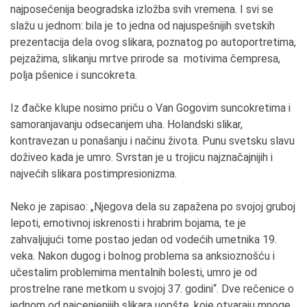
najposećenija beogradska izložba svih vremena. I svi se
slažu u jednom: bila je to jedna od najuspešnijih svetskih
prezentacija dela ovog slikara, poznatog po autoportretima,
pejzažima, slikanju mrtve prirode sa motivima čempresa,
polja pšenice i suncokreta.
Iz đačke klupe nosimo priču o Van Gogovim suncokretima i
samoranjavanju odsecanjem uha. Holandski slikar,
kontravezan u ponašanju i načinu života. Punu svetsku slavu
doživeo kada je umro. Svrstan je u trojicu najznačajnijih i
najvećih slikara postimpresionizma.
Neko je zapisao: „Njegova dela su zapažena po svojoj gruboj
lepoti, emotivnoj iskrenosti i hrabrim bojama, te je
zahvaljujući tome postao jedan od vodećih umetnika 19.
veka. Nakon dugog i bolnog problema sa anksioznošću i
učestalim problemima mentalnih bolesti, umro je od
prostrelne rane metkom u svojoj 37. godini“. Dve rečenice o
jednom od najcenjenijih slikara uopšte, koje otvaraju mnoge