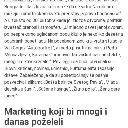
Beogradu i da izložba koja može da se vidi u Narodnom
muzeju u umetničkom svetu predstavlja pravo hodočašće“.
A u tekstu od 30. oktobra kada je izložba otvorena, politikin
izveštač prenosi i atmosferu: „U mlečno osvetljenoj dvorani,
po besprekorno uglačanom podu klizilo je nekoliko desetina
odabranih posetilaca. Na posebnom zidu kraj vrata stajao je
Van Gogov “Autoportret”, a među prisutnima bili su Peđa
Milosavljević, Katarina Obradović, likovni kritičari, arhitekte,
mnogi umetnički znalci“. Privilegiju da budu prvi imali su i
likovni kritičari, novinari, umetnici, kulturna elita tadašnje
države. Zabeleženo je da su posetioci najviše pažnje
posvećivali slikama „Bašta bolnice Svetog Pavla“, „Mlada
devojka u šumi“, „Sušene haringe“, „Žitno polje“, „Žena pere
lonce“.
Marketing koji bi mnogi i
danas poželeli