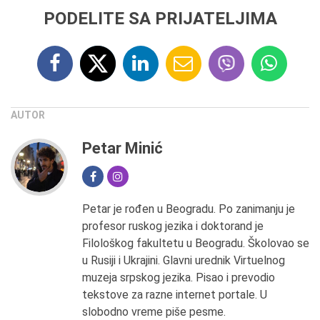
PODELITE SA PRIJATELJIMA
AUTOR
Petar Minić
Petar je rođen u Beogradu. Po zanimanju je
profesor ruskog jezika i doktorand je
Filološkog fakultetu u Beogradu. Školovao se
u Rusiji i Ukrajini. Glavni urednik Virtuelnog
muzeja srpskog jezika. Pisao i prevodio
tekstove za razne internet portale. U
slobodno vreme piše pesme.