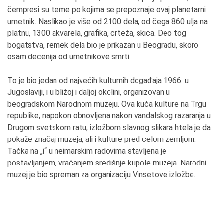
čempresi su teme po kojima se prepoznaje ovaj planetarni
umetnik. Naslikao je više od 2100 dela, od čega 860 ulja na
platnu, 1300 akvarela, grafika, crteža, skica. Deo tog
bogatstva, remek dela bio je prikazan u Beogradu, skoro
osam decenija od umetnikove smrti.
To je bio jedan od najvećih kulturnih događaja 1966. u
Jugoslaviji, i u bližoj i daljoj okolini, organizovan u
beogradskom Narodnom muzeju. Ova kuća kulture na Trgu
republike, napokon obnovljena nakon vandalskog razaranja u
Drugom svetskom ratu, izložbom slavnog slikara htela je da
pokaže značaj muzeja, ali i kulture pred celom zemljom.
Tačka na „i“ u neimarskim radovima stavljena je
postavljanjem, vraćanjem središnje kupole muzeja. Narodni
muzej je bio spreman za organizaciju Vinsetove izložbe.