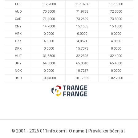
EUR
117,2000
117,3736
117,6000
AUD
70,5000
71,9765
72,3000
CAD
71,4000
73,2699
73,3000
CNY
14,7000
15,1585
15,1500
HRK
0,0000
0,0000
0,0000
CZK
4,6600
4,8521
4,8500
DKK
0.0000
15,7073
0,0000
HUF
31,5800
32,2325
32,4000
JPY
64,0000
65,0340
65,4000
NOK
0,0000
10,7267
0,0000
USD
100,4000
101,7565
102,2000
© 2001 - 2026 011info.com
O nama
Pravila korišćenja