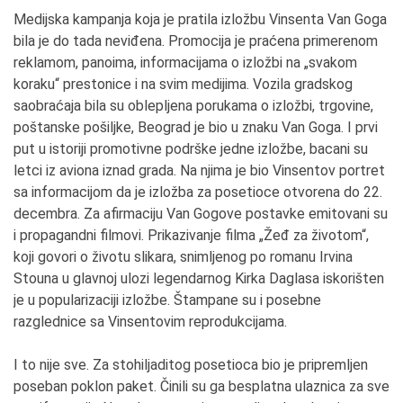
Medijska kampanja koja je pratila izložbu Vinsenta Van Goga
bila je do tada neviđena. Promocija je praćena primerenom
reklamom, panoima, informacijama o izložbi na „svakom
koraku“ prestonice i na svim medijima. Vozila gradskog
saobraćaja bila su oblepljena porukama o izložbi, trgovine,
poštanske pošiljke, Beograd je bio u znaku Van Goga. I prvi
put u istoriji promotivne podrške jedne izložbe, bacani su
letci iz aviona iznad grada. Na njima je bio Vinsentov portret
sa informacijom da je izložba za posetioce otvorena do 22.
decembra. Za afirmaciju Van Gogove postavke emitovani su
i propagandni filmovi. Prikazivanje filma „Žeđ za životom“,
koji govori o životu slikara, snimljenog po romanu Irvina
Stouna u glavnoj ulozi legendarnog Kirka Daglasa iskorišten
je u popularizaciji izložbe. Štampane su i posebne
razglednice sa Vinsentovim reprodukcijama.
I to nije sve. Za stohiljaditog posetioca bio je pripremljen
poseban poklon paket. Činili su ga besplatna ulaznica za sve