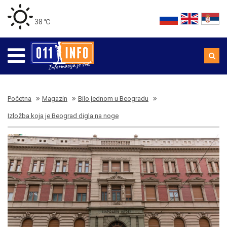
38 ℃
Početna
Magazin
Bilo jednom u Beogradu
Izložba koja je Beograd digla na noge