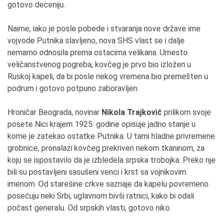
gotovo deceniju.
Naime, iako je posle pobede i stvaranja nove države ime
vojvode Putnika slavljeno, nova SHS vlast se i dalje
nemarno odnosila prema ostacima velikana. Umesto
veličanstvenog pogreba, kovčeg je prvo bio izložen u
Ruskoj kapeli, da bi posle nekog vremena bio premešten u
podrum i gotovo potpuno zaboravljen.
Hroničar Beograda, novinar
Nikola Trajković
prilikom svoje
posete Nici krajem 1925. godine opisuje jadno stanje u
kome je zatekao ostatke Putnika. U tami hladne privremene
grobnice, pronalazi kovčeg prekriven nekom tkaninom, za
koju se ispostavilo da je izbledela srpska trobojka. Preko nje
bili su postavljeni sasušeni venci i krst sa vojnikovim
imenom. Od starešine crkve saznaje da kapelu povremeno
posećuju neki Srbi, uglavnom bivši ratnici, kako bi odali
počast generalu. Od srpskih vlasti, gotovo niko.