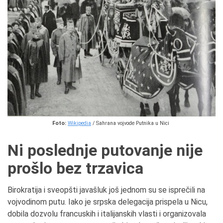
Foto:
Wikipedia
/ Sahrana vojvode Putnika u Nici
Ni poslednje putovanje nije
prošlo bez trzavica
Birokratija i sveopšti javašluk još jednom su se isprečili na
vojvodinom putu. Iako je srpska delegacija prispela u Nicu,
dobila dozvolu francuskih i italijanskih vlasti i organizovala