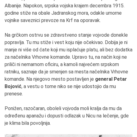
Albanije. Napokon, srpska vojska krajem decembra 1915.
godine stiže na obale Jadranskog mora, odakle umorne
vojnike saveznici prevoze na Krf na oporavak.
Na grčkom ostrvu se zdravstveno stanje vojvode donekle
popravlja. Tu mu stiže i vest koju nije očekivao. Dobija je ni
manje ni više od ćate koji mu isplaćuje platu, ali bez dodatka
za načelnika Vrhovne komande. Upravo tu, na način koji ne
priliči ni nemarnom oficiru, a kamoli najvećem srpskom
ratniku, saznaje da je smenjen sa mesta načelnika Vrhovne
komande. Na njegovo mesto postavljen je
general Petar
Bojović
, a vestu o tome niko se nije udostojio da mu
prenese.
Ponižen, razočaran, oboleli vojvoda moli kralja da mu da
određenu apanažu i dopusti odlazak u Nicu na lečenje, gde
je klima bila povoljnija.