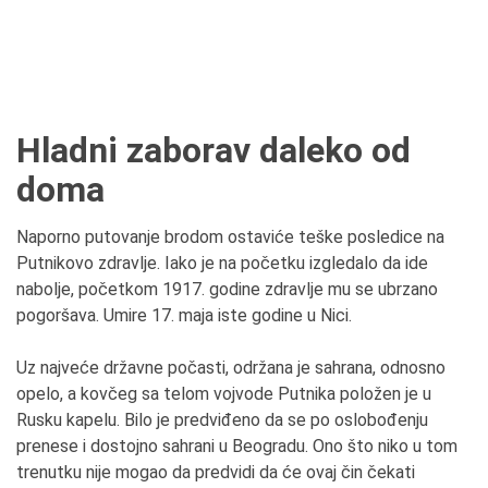
Hladni zaborav daleko od
doma
Naporno putovanje brodom ostaviće teške posledice na
Putnikovo zdravlje. Iako je na početku izgledalo da ide
nabolje, početkom 1917. godine zdravlje mu se ubrzano
pogoršava. Umire 17. maja iste godine u Nici.
Uz najveće državne počasti, održana je sahrana, odnosno
opelo, a kovčeg sa telom vojvode Putnika položen je u
Rusku kapelu. Bilo je predviđeno da se po oslobođenju
prenese i dostojno sahrani u Beogradu. Ono što niko u tom
trenutku nije mogao da predvidi da će ovaj čin čekati