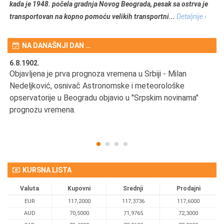
kada je 1948. počela gradnja Novog Beograda, pesak sa ostrva je
transportovan na kopno pomoću velikih transportni...
Detaljnije ›
NA DANAŠNJI DAN …
6.8.1902.
6.
Objavljena je prva prognoza vremena u Srbiji - Milan
Od
Nedeljković, osnivač Astronomske i meteorološke
SA
opservatorije u Beogradu objavio u "Srpskim novinama"
prognozu vremena.
KURSNA LISTA
Valuta
Kupovni
Srednji
Prodajni
EUR
117,2000
117,3736
117,6000
AUD
70,5000
71,9765
72,3000