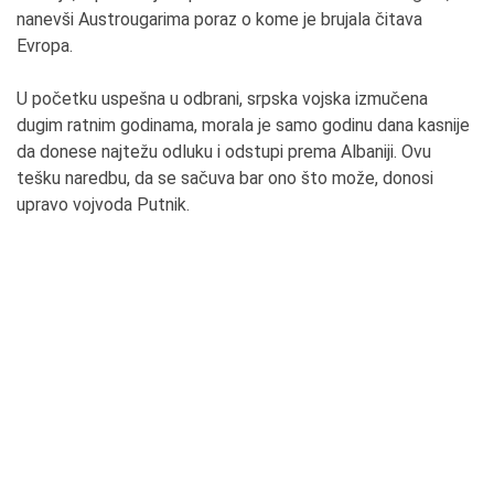
nanevši Austrougarima poraz o kome je brujala čitava
Evropa.
U početku uspešna u odbrani, srpska vojska izmučena
dugim ratnim godinama, morala je samo godinu dana kasnije
da donese najtežu odluku i odstupi prema Albaniji. Ovu
tešku naredbu, da se sačuva bar ono što može, donosi
upravo vojvoda Putnik.