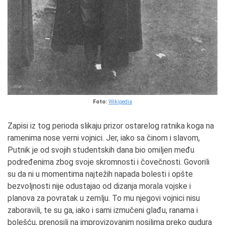
Foto:
Wikipedia
Zapisi iz tog perioda slikaju prizor ostarelog ratnika koga na
ramenima nose verni vojnici. Jer, iako sa činom i slavom,
Putnik je od svojih studentskih dana bio omiljen među
podređenima zbog svoje skromnosti i čovečnosti. Govorili
su da ni u momentima najtežih napada bolesti i opšte
bezvoljnosti nije odustajao od dizanja morala vojske i
planova za povratak u zemlju. To mu njegovi vojnici nisu
zaboravili, te su ga, iako i sami izmučeni glađu, ranama i
bolešću, prenosili na improvizovanim nosilima preko gudura