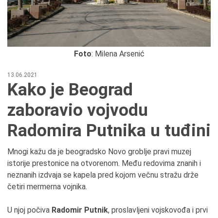
Foto
: Milena Arsenić
13.06.2021
Kako je Beograd
zaboravio vojvodu
Radomira Putnika u tuđini
Mnogi kažu da je beogradsko Novo groblje pravi muzej
istorije prestonice na otvorenom. Među redovima znanih i
neznanih izdvaja se kapela pred kojom večnu stražu drže
četiri mermerna vojnika.
U njoj počiva
Radomir Putnik
, proslavljeni vojskovođa i prvi