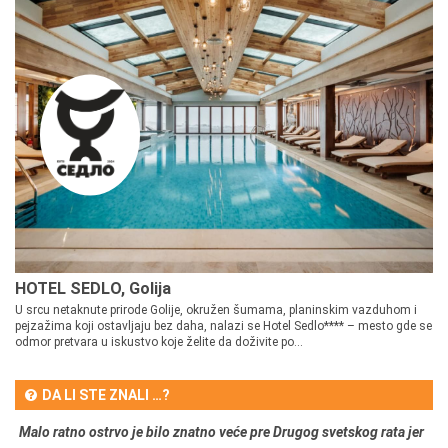
HOTEL SEDLO, Golija
U srcu netaknute prirode Golije, okružen šumama, planinskim vazduhom i
pejzažima koji ostavljaju bez daha, nalazi se Hotel Sedlo**** – mesto gde se
odmor pretvara u iskustvo koje želite da doživite po...
DA LI STE ZNALI …?
Malo ratno ostrvo je bilo znatno veće pre Drugog svetskog rata jer