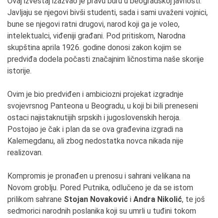
Ovaj izveštaj izazvao je pravu buru u beogradskoj javnosti.
Javljaju se njegovi bivši studenti, sada i sami uvaženi vojnici,
bune se njegovi ratni drugovi, narod koji ga je voleo,
intelektualci, viđeniji građani. Pod pritiskom, Narodna
skupština aprila 1926. godine donosi zakon kojim se
predviđa dodela počasti značajnim ličnostima naše skorije
istorije.
Ovim je bio predviđen i ambiciozni projekat izgradnje
svojevrsnog Panteona u Beogradu, u koji bi bili preneseni
ostaci najistaknutijih srpskih i jugoslovenskih heroja.
Postojao je čak i plan da se ova građevina izgradi na
Kalemegdanu, ali zbog nedostatka novca nikada nije
realizovan.
Kompromis je pronađen u prenosu i sahrani velikana na
Novom groblju. Pored Putnika, odlučeno je da se istom
prilikom sahrane
Stojan Novaković
i
Andra Nikolić
, te još
sedmorici narodnih poslanika koji su umrli u tuđini tokom