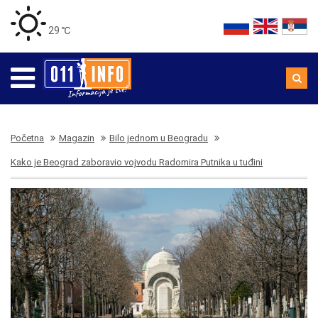
29 ℃
Početna
Magazin
Bilo jednom u Beogradu
Kako je Beograd zaboravio vojvodu Radomira Putnika u tuđini