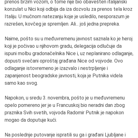
prenos brzim vozom, o tome nije bio obavešten italijanski
konzulat u Nici koji odbija da iza dozvolu za prenos tela kroz
Italiju. U mučnom natezanju koje je usledilo, nesporazum je
razrešen, kovčeg je spremljen. Ali... još jedna prepreka.
Naime, pošto su u međuvremenu javnost saznala ko je heroj
koji je počivao u njihovom gradu, delegacija odlučuje da
ispuni molbu gradonačelnika Nice i, uz neplanirano odlaganje,
dopusti svečani oproštaj građana Nice od vojvode. Ovo
odlaganje istovremeno je izazvalo i nestrpljenje i
zapanjenost beogradske javnosti, koja je Putnika videla
samo kao svog.
Napokon, u sredu 3. novembra, pošto je u međuvremenu
opelo pomereno jer je u Francuskoj bio neradni dan zbog
praznika Svih svetih, vojvoda Radomir Putnik je napokon
mogao da doputuje kući.
Na poslednje putovanje ispratili su ga i građani Ljubljane i