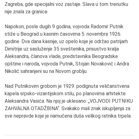
Zagreba, gde specijalni voz zastaje. Slava u tom trenutku
nije znala za granice.
Napokon, posle dugih 9 godina, vojvoda Radomir Putnik
stiže u Beograd u kasnim časovima 5. novembra 1926.
godine. Dva dana kasnije, uz opelo koje je održao patrijarh
Dimitrije uz sasluženje 35 sveštenika, prisustvo kralja
Aleksandra, članova vlade, predstavnika Beogradske
opštine i naroda, vojvoda Putnik, Stojan Novaković i Andra
Nikolić sahranjeni su na Novom groblju.
Nad Putnikovim grobom je 1929. podignuta veličanstvena
kapela srpsko-vizantijskom stilu, po planovima arhitekte
Aleksandra Vasića. Na njoj je uklesano: „VOJVODI PUTNIKU
ZAHVALNA OTADŽBINA“. Svakako mali znak iskupljenja za
sve nepravde koje je namučena duša velikog ratnika trpela.