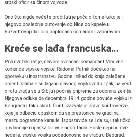
srpski oficir sa činom vojvode.
Ono što nigde nećete pročitati je priča o tome kako je i
njegovo poslednje putovanje od Nice do kapele u
Ruzveltovoj ulici bilo popločano nemarom i zaboravom.
Kreće se lađa francuska…
Prvi svetski rat je, slavom ovenčani komandant Vrhovne
komande srpske vojske, Radomir Putnik dočekao na
oporavku u inostranstvu. Godine i nikad do kraja zalečene
bolesti slamale su lagano slavnog vojskovođu. Ipak, na vest
o ratu vraća se u Srbiju i počinje pripreme za odbranu zemlje.
Njegova odluka da decembra 1914. godine povuče vojsku iz
Beograda i tako skrati front, izazvala je prave kontroverze,
koje je odbacio opaskom da se prestonica ne gradi na
mestu pogranične karaule. Ispostaviće se i da su, i taktičko
povlačenje i opaska bili više nego tačni. Posle nepune dve
nedelje, srpska vojska pobedonosno se vraća u Beograd,