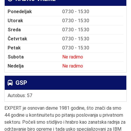
Ponedeljak
07:30 - 15:30
Utorak
07:30 - 15:30
Sreda
07:30 - 15:30
Četvrtak
07:30 - 15:30
Petak
07:30 - 15:30
Subota
Ne radimo
Nedelja
Ne radimo
GSP
Autobus: 57
EXPERT je osnovan davne 1981 godine, što znači da smo
44 godine u kontinuitetu po pitanju poslovanja u privatnom
sektoru. Počeli smo stidljivo i hrabro kao zanatska radnja za
održavanje biro opreme i tada usko specijalizovani za IBM