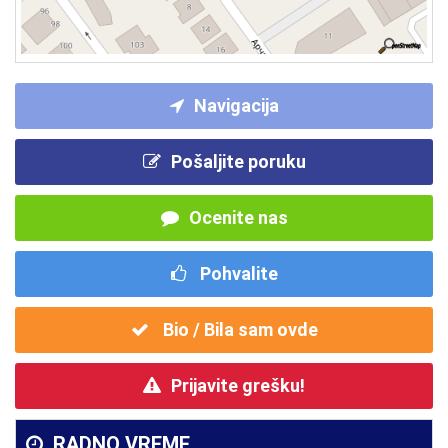
Navigacija
Pošaljite poruku
Ocenite nas
Pohvalite
Bio / Bila sam ovde
Prijavite grešku!
RADNO VREME