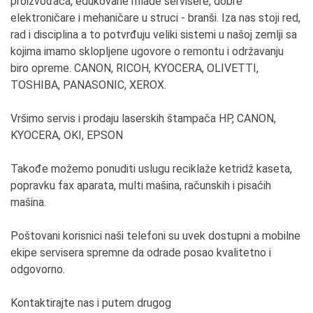
proizvođača, edukovane mlade servisere, dobre
elektroničare i mehaničare u struci - branši. Iza nas stoji red,
rad i disciplina a to potvrđuju veliki sistemi u našoj zemlji sa
kojima imamo sklopljene ugovore o remontu i održavanju
biro opreme. CANON, RICOH, KYOCERA, OLIVETTI,
TOSHIBA, PANASONIC, XEROX.
Vršimo servis i prodaju laserskih štampača HP, CANON,
KYOCERA, OKI, EPSON
Takođe možemo ponuditi uslugu reciklaže ketridž kaseta,
popravku fax aparata, multi mašina, računskih i pisaćih
mašina.
Poštovani korisnici naši telefoni su uvek dostupni a mobilne
ekipe servisera spremne da odrade posao kvalitetno i
odgovorno.
Kontaktirajte nas i putem drugog