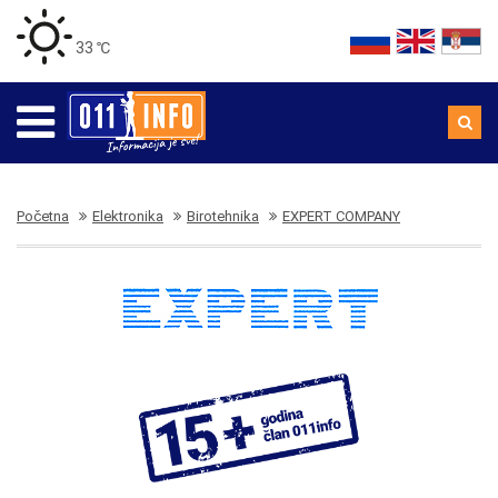
33 ℃
Početna
Elektronika
Birotehnika
EXPERT COMPANY