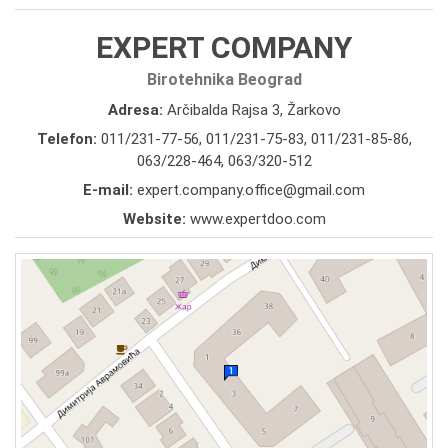
EXPERT COMPANY
Birotehnika Beograd
Adresa:
Arčibalda Rajsa 3, Žarkovo
Telefon:
011/231-77-56
,
011/231-75-83
,
011/231-85-86
,
063/228-464
,
063/320-512
E-mail:
expert.company.office@gmail.com
Website:
www.expertdoo.com