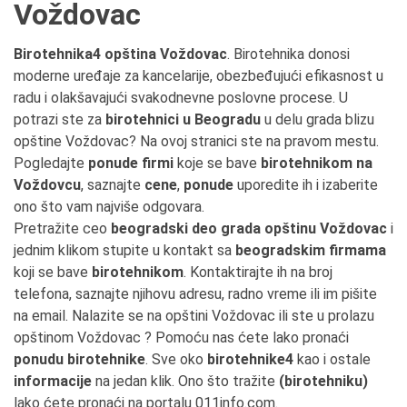
Voždovac
Birotehnika4 opština Voždovac
. Birotehnika donosi
moderne uređaje za kancelarije, obezbeđujući efikasnost u
radu i olakšavajući svakodnevne poslovne procese. U
potrazi ste za
birotehnici u Beogradu
u delu grada blizu
opštine Voždovac? Na ovoj stranici ste na pravom mestu.
Pogledajte
ponude firmi
koje se bave
birotehnikom na
Voždovcu
, saznajte
cene
,
ponude
uporedite ih i izaberite
ono što vam najviše odgovara.
Pretražite ceo
beogradski deo grada opštinu Voždovac
i
jednim klikom stupite u kontakt sa
beogradskim firmama
koji se bave
birotehnikom
. Kontaktirajte ih na broj
telefona, saznajte njihovu adresu, radno vreme ili im pišite
na email. Nalazite se na opštini Voždovac ili ste u prolazu
opštinom Voždovac ? Pomoću nas ćete lako pronaći
ponudu birotehnike
. Sve oko
birotehnike4
kao i ostale
informacije
na jedan klik. Ono što tražite
(birotehniku)
lako ćete pronaći na portalu 011info.com.