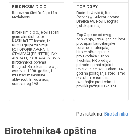
BIROEKSIM D.O.O.
TOP COPY
Radovana Simića Cige 18a,
Radmile Jović 8, Banjica
Medaković
(servis) // Bulevar Zorana
Đinđića 69, Novi Beograd
(fotokopirnica)
Biroeksim d.o.o. je ovlašceni
Top Copy se od svog
generalni distributer
osnivanja, 1994. godine, bavi
NASHUATEE brenda, iz
prodajom kancelarijske
RICOH grupe za Srbiju.
opreme i materijala,
FOTOKOPIR APARATI,
birotehničke opreme
ŠTAMPAČI (PRINTERI), FAX
proizvođača Canon,
APARATI, PRODAJA, SERVIS.
Toshiba, HP, prodajom
Birotehnička oprema
potrošnog materijala i
Beograd Biroeksim d.o.o. je
rezervnih delova. Tokom 14
osnovan 1990. godine, i
godina postojanja stekli smo
izrastao iz servisne
izvestan renome na
aktivnosti Biroservisa,
ovdašnjim prostorima i
osnovanog 198...
privukli pažnju usko spe...
Povratak na:
Birotehnika
Birotehnika4 opština