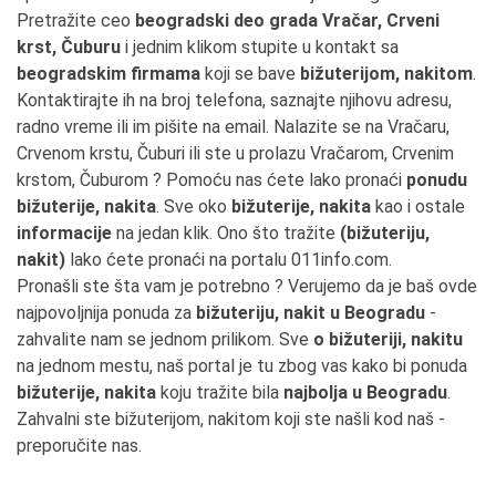
Pretražite ceo
beogradski deo grada Vračar, Crveni
krst, Čuburu
i jednim klikom stupite u kontakt sa
beogradskim firmama
koji se bave
bižuterijom, nakitom
.
Kontaktirajte ih na broj telefona, saznajte njihovu adresu,
radno vreme ili im pišite na email. Nalazite se na Vračaru,
Crvenom krstu, Čuburi ili ste u prolazu Vračarom, Crvenim
krstom, Čuburom ? Pomoću nas ćete lako pronaći
ponudu
bižuterije, nakita
. Sve oko
bižuterije, nakita
kao i ostale
informacije
na jedan klik. Ono što tražite
(bižuteriju,
nakit)
lako ćete pronaći na portalu 011info.com.
Pronašli ste šta vam je potrebno ? Verujemo da je baš ovde
najpovoljnija ponuda za
bižuteriju, nakit u Beogradu
-
zahvalite nam se jednom prilikom. Sve
o bižuteriji, nakitu
na jednom mestu, naš portal je tu zbog vas kako bi ponuda
bižuterije, nakita
koju tražite bila
najbolja u Beogradu
.
Zahvalni ste bižuterijom, nakitom koji ste našli kod naš -
preporučite nas.