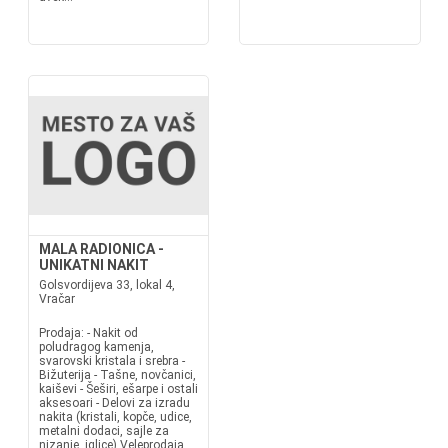
MALA RADIONICA -
UNIKATNI NAKIT
Golsvordijeva 33, lokal 4,
Vračar
Prodaja: - Nakit od
poludragog kamenja,
svarovski kristala i srebra -
Bižuterija - Tašne, novčanici,
kaiševi - Šeširi, ešarpe i ostali
aksesoari - Delovi za izradu
nakita (kristali, kopče, udice,
metalni dodaci, sajle za
nizanje, iglice) Veleprodaja