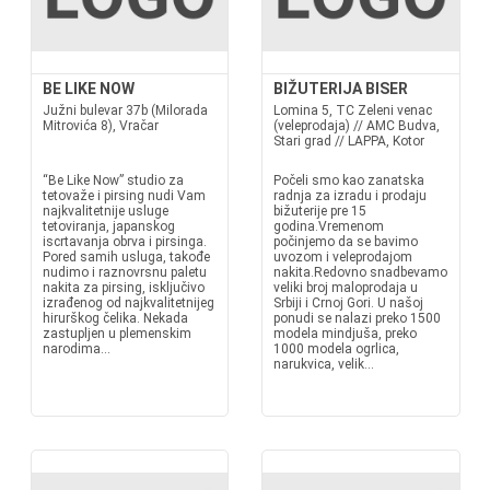
BE LIKE NOW
BIŽUTERIJA BISER
Južni bulevar 37b (Milorada
Lomina 5, TC Zeleni venac
Mitrovića 8), Vračar
(veleprodaja) // AMC Budva,
Stari grad // LAPPA, Kotor
“Be Like Now” studio za
Počeli smo kao zanatska
tetovaže i pirsing nudi Vam
radnja za izradu i prodaju
najkvalitetnije usluge
bižuterije pre 15
tetoviranja, japanskog
godina.Vremenom
iscrtavanja obrva i pirsinga.
počinjemo da se bavimo
Pored samih usluga, takođe
uvozom i veleprodajom
nudimo i raznovrsnu paletu
nakita.Redovno snadbevamo
nakita za pirsing, isključivo
veliki broj maloprodaja u
izrađenog od najkvalitetnijeg
Srbiji i Crnoj Gori. U našoj
hirurškog čelika. Nekada
ponudi se nalazi preko 1500
zastupljen u plemenskim
modela mindjuša, preko
narodima...
1000 modela ogrlica,
narukvica, velik...