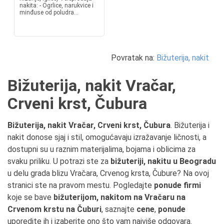
nakita: - Ogrlice, narukvice i
minđuse od poludra...
Povratak na:
Bižuterija, nakit
Bižuterija, nakit Vračar,
Crveni krst, Čubura
Bižuterija, nakit Vračar, Crveni krst, Čubura
. Bižuterija i
nakit donose sjaj i stil, omogućavaju izražavanje ličnosti, a
dostupni su u raznim materijalima, bojama i oblicima za
svaku priliku. U potrazi ste za
bižuteriji, nakitu u Beogradu
u delu grada blizu Vračara, Crvenog krsta, Čubure? Na ovoj
stranici ste na pravom mestu. Pogledajte
ponude firmi
koje se bave
bižuterijom, nakitom na Vračaru na
Crvenom krstu na Čuburi
, saznajte
cene
,
ponude
uporedite ih i izaberite ono što vam najviše odgovara.