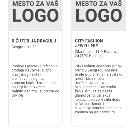
BIŽUTERIJA DRAGULJ
CITY FASHION
JEWELLERY
Beogradska 23
Čika Ljubina 11 // Paunova
24 (TPC Banjica)
Prodaja i popravka bižuterije -
City Fashion Jewellery je novi
prodaja bižuterije i ručno
brend u Beogradu koji ima
pravljenog nakita -
tendenciju širenja na svetsko
prenizavanje ogrlica -
tržište kroz model
zamena kopči - izrada nakita
franšiznog poslovanja.
po želji Radno vreme: -
Misija brenda je da svaku
radnim danima i subotom od
ženu učini da se oseća
08-16h
glamurozno, da iskusi
luksuz i da svom stilu doda
pečat posebnosti i
elegancije.Koncept brenda se
zasniva na jedinstvenim...