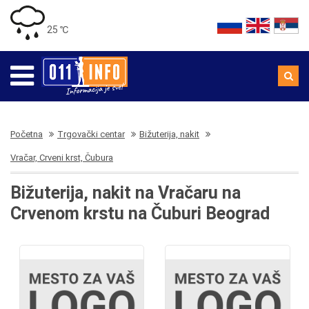
25 ℃
Početna
Trgovački centar
Bižuterija, nakit
Vračar, Crveni krst, Čubura
Bižuterija, nakit na Vračaru na
Crvenom krstu na Čuburi Beograd