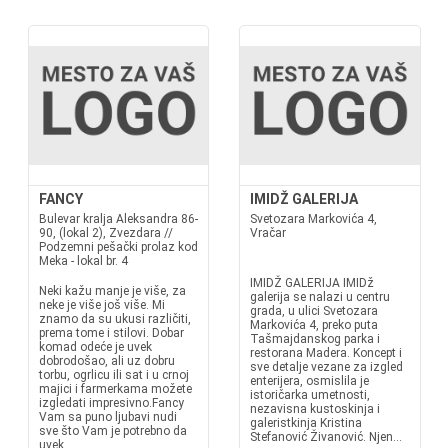
FANCY
IMIDŽ GALERIJA
Bulevar kralja Aleksandra 86-
Svetozara Markovića 4,
90, (lokal 2), Zvezdara //
Vračar
Podzemni pešački prolaz kod
Meka - lokal br. 4
IMIDŽ GALERIJA IMIDž
Neki kažu manje je više, za
galerija se nalazi u centru
neke je više još više. Mi
grada, u ulici Svetozara
znamo da su ukusi različiti,
Markovića 4, preko puta
prema tome i stilovi. Dobar
Tašmajdanskog parka i
komad odeće je uvek
restorana Madera. Koncept i
dobrodošao, ali uz dobru
sve detalje vezane za izgled
torbu, ogrlicu ili sat i u crnoj
enterijera, osmislila je
majici i farmerkama možete
istoričarka umetnosti,
izgledati impresivno.Fancy
nezavisna kustoskinja i
Vam sa puno ljubavi nudi
galeristkinja Kristina
sve što Vam je potrebno da
Stefanović Živanović. Njen...
uvek...