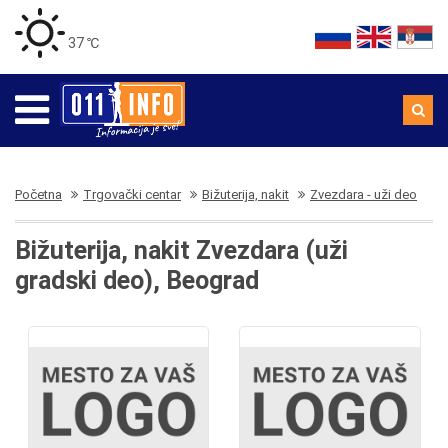
37 ℃
Početna
Trgovački centar
Bižuterija, nakit
Zvezdara - uži deo
Bižuterija, nakit Zvezdara (uži
gradski deo), Beograd