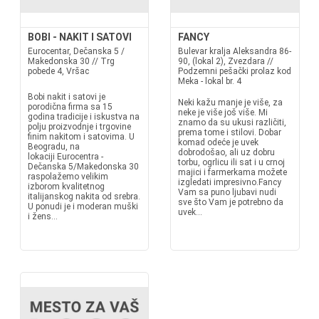
BOBI - NAKIT I SATOVI
FANCY
Eurocentar, Dečanska 5 /
Bulevar kralja Aleksandra 86-
Makedonska 30 // Trg
90, (lokal 2), Zvezdara //
pobede 4, Vršac
Podzemni pešački prolaz kod
Meka - lokal br. 4
Bobi nakit i satovi je
Neki kažu manje je više, za
porodična firma sa 15
neke je više još više. Mi
godina tradicije i iskustva na
znamo da su ukusi različiti,
polju proizvodnje i trgovine
prema tome i stilovi. Dobar
finim nakitom i satovima. U
komad odeće je uvek
Beogradu, na
dobrodošao, ali uz dobru
lokaciji Eurocentra -
torbu, ogrlicu ili sat i u crnoj
Dečanska 5/Makedonska 30
majici i farmerkama možete
raspolažemo velikim
izgledati impresivno.Fancy
izborom kvalitetnog
Vam sa puno ljubavi nudi
italijanskog nakita od srebra.
sve što Vam je potrebno da
U ponudi je i moderan muški
uvek...
i žens...