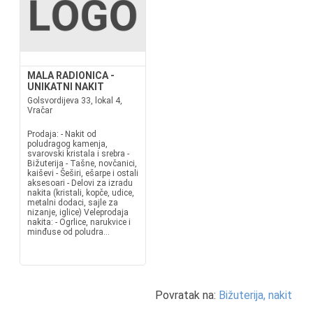
MALA RADIONICA -
UNIKATNI NAKIT
Golsvordijeva 33, lokal 4,
Vračar
Prodaja: - Nakit od
poludragog kamenja,
svarovski kristala i srebra -
Bižuterija - Tašne, novčanici,
kaiševi - Šeširi, ešarpe i ostali
aksesoari - Delovi za izradu
nakita (kristali, kopče, udice,
metalni dodaci, sajle za
nizanje, iglice) Veleprodaja
nakita: - Ogrlice, narukvice i
minđuse od poludra...
Povratak na:
Bižuterija, nakit