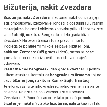
Bižuterija, nakit Zvezdara
Bižuterija, nakit Zvezdara
. Bižuterija i nakit donose sjaj i
stil, omogućavaju izražavanje ličnosti, a dostupni su u raznim
materijalima, bojama i oblicima za svaku priliku. U potrazi ste
za
bižuteriji, nakitu u Beogradu
u delu grada blizu
Zvezdare? Na ovoj stranici ste na pravom mestu.
Pogledajte
ponude firmi
koje se bave
bižuterijom,
nakitom Zvezdara (uži gradski deo),
, saznajte
cene
,
ponude
uporedite ih i izaberite ono što vam najviše
odgovara.
Pretražite ceo
beogradski deo grada Zvezdaru
i jednim
klikom stupite u kontakt sa
beogradskim firmama
koji se
bave
bižuterijom, nakitom
. Kontaktirajte ih na broj
telefona, saznajte njihovu adresu, radno vreme ili im pišite
na email. Nalazite se na Zvezdari ili ste u prolazu
Zvezdarom ? Pomoću nas ćete lako pronaći
ponudu
bižuterije, nakita
. Sve oko
bižuterije, nakita
kao i ostale