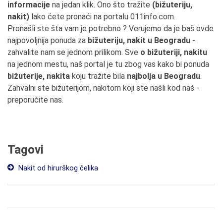
informacije
na jedan klik. Ono što tražite
(bižuteriju,
nakit)
lako ćete pronaći na portalu 011info.com.
Pronašli ste šta vam je potrebno ? Verujemo da je baš ovde
najpovoljnija ponuda za
bižuteriju, nakit u Beogradu
-
zahvalite nam se jednom prilikom. Sve
o bižuteriji, nakitu
na jednom mestu, naš portal je tu zbog vas kako bi ponuda
bižuterije, nakita
koju tražite bila
najbolja u Beogradu
.
Zahvalni ste bižuterijom, nakitom koji ste našli kod naš -
preporučite nas.
Tagovi
Nakit od hirurškog čelika