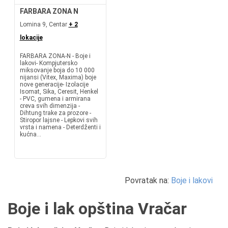
FARBARA ZONA N
Lomina 9, Centar
+ 2
lokacije
FARBARA ZONA-N - Boje i
lakovi- Kompjutersko
miksovanje boja do 10 000
nijansi (Vitex, Maxima) boje
nove generacije- Izolacije
Isomat, Sika, Ceresit, Henkel
- PVC, gumena i armirana
creva svih dimenzija -
Dihtung trake za prozore -
Stiropor lajsne - Lepkovi svih
vrsta i namena - Deterdženti i
kućna...
Povratak na:
Boje i lakovi
Boje i lak opština Vračar