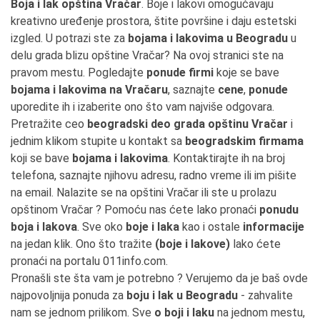
Boja i lak opština Vračar
. Boje i lakovi omogućavaju
kreativno uređenje prostora, štite površine i daju estetski
izgled. U potrazi ste za
bojama i lakovima u Beogradu
u
delu grada blizu opštine Vračar? Na ovoj stranici ste na
pravom mestu. Pogledajte
ponude firmi
koje se bave
bojama i lakovima na Vračaru
, saznajte
cene
,
ponude
uporedite ih i izaberite ono što vam najviše odgovara.
Pretražite ceo
beogradski deo grada opštinu Vračar
i
jednim klikom stupite u kontakt sa
beogradskim firmama
koji se bave
bojama i lakovima
. Kontaktirajte ih na broj
telefona, saznajte njihovu adresu, radno vreme ili im pišite
na email. Nalazite se na opštini Vračar ili ste u prolazu
opštinom Vračar ? Pomoću nas ćete lako pronaći
ponudu
boja i lakova
. Sve oko
boje i laka
kao i ostale
informacije
na jedan klik. Ono što tražite
(boje i lakove)
lako ćete
pronaći na portalu 011info.com.
Pronašli ste šta vam je potrebno ? Verujemo da je baš ovde
najpovoljnija ponuda za
boju i lak u Beogradu
- zahvalite
nam se jednom prilikom. Sve
o boji i laku
na jednom mestu,