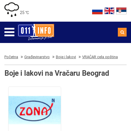
25 ℃
Početna
Građevinarstvo
Boje i lakovi
VRAČAR cela opština
Boje i lakovi na Vračaru Beograd