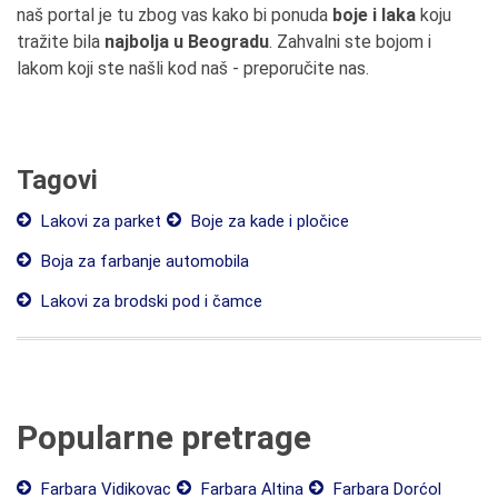
naš portal je tu zbog vas kako bi ponuda
boje i laka
koju
tražite bila
najbolja u Beogradu
. Zahvalni ste bojom i
lakom koji ste našli kod naš - preporučite nas.
Tagovi
Lakovi za parket
Boje za kade i pločice
Boja za farbanje automobila
Lakovi za brodski pod i čamce
Popularne pretrage
Farbara Vidikovac
Farbara Altina
Farbara Dorćol