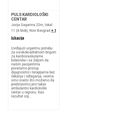
PULS KARDIOLOŠKI
CENTAR
Jurija Gagarina 22m, lokal
11 (A blok), Novi Beograd
+ 1
lokacija
Uviđajući urgentnu potrebu
za visokokvalitetnom brigom
za kardiovaskularne
bolesnike i sa željom da
našim pacijentima
povećamo pristup
dijagnostici i terapijama bez
čekanja i odlaganja, veoma
smo srećni što možemo da
predstavimo prvi takav
ambulantni kardiološki
centar u regionu. Kao
rezultat srp...