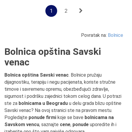
1
2
Povratak na:
Bolnice
Bolnica opština Savski
venac
Bolnica opština Savski venac
. Bolnice pružaju
dijagnostiku, terapiju i negu pacijenata, koriste stručne
timove i savremenu opremu, obezbeđujući zdravlje,
sigurnost i podršku zajednici tokom celog dana. U potrazi
ste za
bolnicama u Beogradu
u delu grada blizu opštine
Savski venac? Na ovoj stranici ste na pravom mestu.
Pogledajte
ponude firmi
koje se bave
bolnicama na
Savskom vencu
, saznajte
cene
,
ponude
uporedite ih i
izaberite ono što vam najviše odgovara.