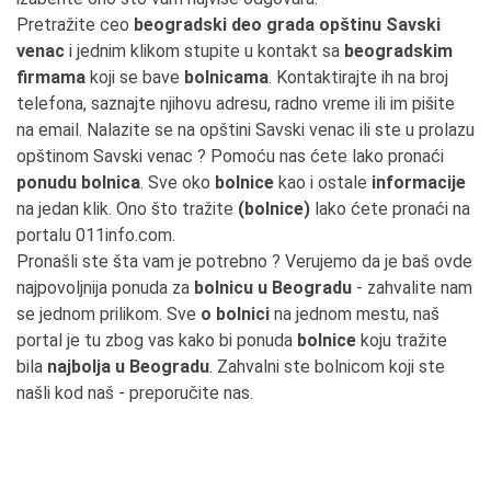
Pretražite ceo
beogradski deo grada opštinu Savski
venac
i jednim klikom stupite u kontakt sa
beogradskim
firmama
koji se bave
bolnicama
. Kontaktirajte ih na broj
telefona, saznajte njihovu adresu, radno vreme ili im pišite
na email. Nalazite se na opštini Savski venac ili ste u prolazu
opštinom Savski venac ? Pomoću nas ćete lako pronaći
ponudu bolnica
. Sve oko
bolnice
kao i ostale
informacije
na jedan klik. Ono što tražite
(bolnice)
lako ćete pronaći na
portalu 011info.com.
Pronašli ste šta vam je potrebno ? Verujemo da je baš ovde
najpovoljnija ponuda za
bolnicu u Beogradu
- zahvalite nam
se jednom prilikom. Sve
o bolnici
na jednom mestu, naš
portal je tu zbog vas kako bi ponuda
bolnice
koju tražite
bila
najbolja u Beogradu
. Zahvalni ste bolnicom koji ste
našli kod naš - preporučite nas.