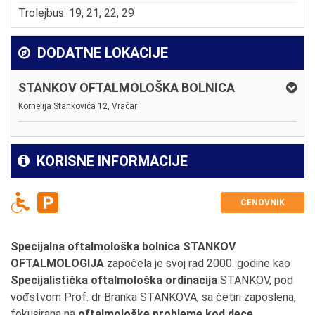
Trolejbus: 19, 21, 22, 29
DODATNE LOKACIJE
STANKOV OFTALMOLOŠKA BOLNICA
Kornelija Stankovića 12, Vračar
KORISNE INFORMACIJE
CENOVNIK
Specijalna oftalmološka bolnica STANKOV
OFTALMOLOGIJA
započela je svoj rad 2000. godine kao
Specijalistička oftalmološka ordinacija
STANKOV, pod
vođstvom Prof. dr Branka STANKOVA, sa četiri zaposlena,
fokusirana na
oftalmološke probleme kod dece
.