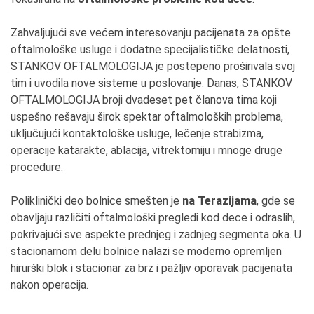
Zahvaljujući sve većem interesovanju pacijenata za opšte
oftalmološke usluge i dodatne specijalističke delatnosti,
STANKOV OFTALMOLOGIJA je postepeno proširivala svoj
tim i uvodila nove sisteme u poslovanje. Danas, STANKOV
OFTALMOLOGIJA broji dvadeset pet članova tima koji
uspešno rešavaju širok spektar oftalmoloških problema,
uključujući kontaktološke usluge, lečenje strabizma,
operacije katarakte, ablacija, vitrektomiju i mnoge druge
procedure.
Poliklinički deo bolnice smešten je
na Terazijama
, gde se
obavljaju različiti oftalmološki pregledi kod dece i odraslih,
pokrivajući sve aspekte prednjeg i zadnjeg segmenta oka. U
stacionarnom delu bolnice nalazi se moderno opremljen
hirurški blok i stacionar za brz i pažljiv oporavak pacijenata
nakon operacija.