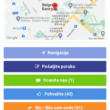
Navigacija
Pošaljite poruku
Ocenite nas (1)
Pohvalite (
43
)
Bio / Bila sam ovde (
51
)