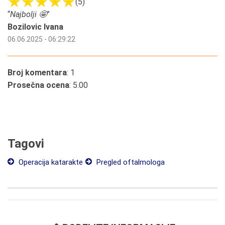
(5)
“
Najbolji 🤩
”
Bozilovic Ivana
06.06.2025 - 06:29:22
Broj komentara
: 1
Prosečna ocena
: 5.00
Tagovi
Operacija katarakte
Pregled oftalmologa