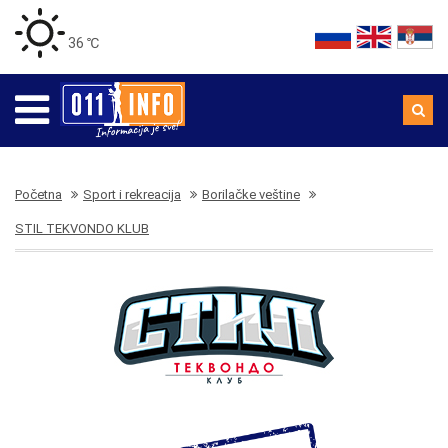
36 ℃
Početna
Sport i rekreacija
Borilačke veštine
STIL TEKVONDO KLUB