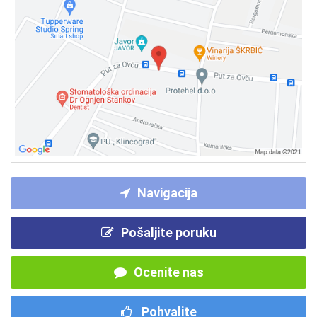
Navigacija
Pošaljite poruku
Ocenite nas
Pohvalite