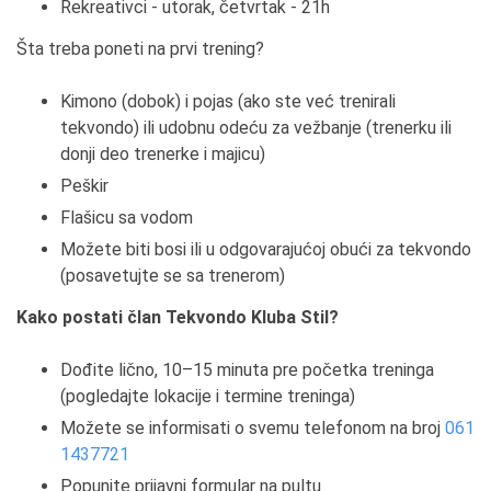
Rekreativci - utorak, četvrtak - 21h
Šta treba poneti na prvi trening?
Kimono (dobok) i pojas (ako ste već trenirali
tekvondo) ili udobnu odeću za vežbanje (trenerku ili
donji deo trenerke i majicu)
Peškir
Flašicu sa vodom
Možete biti bosi ili u odgovarajućoj obući za tekvondo
(posavetujte se sa trenerom)
Kako postati član Tekvondo Kluba Stil?
Dođite lično, 10–15 minuta pre početka treninga
(pogledajte lokacije i termine treninga)
Možete se informisati o svemu telefonom na broj
061
1437721
Popunite prijavni formular na pultu