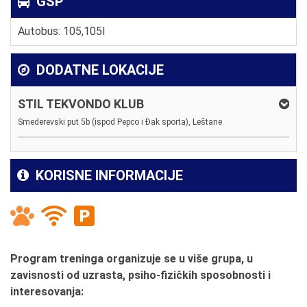
GSP
Autobus: 105,105l
DODATNE LOKACIJE
STIL TEKVONDO KLUB
Smederevski put 5b (ispod Pepco i Đak sporta), Leštane
KORISNE INFORMACIJE
Program treninga organizuje se u više grupa, u
zavisnosti od uzrasta, psiho-fizičkih sposobnosti i
interesovanja: