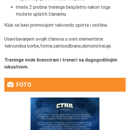
Imate 2 probna treninga besplatno nakon toga
možete uplatiti članarinu
Klub se bavi promocijom tekvondo sporta i veštine.
Usavršavanjem svojih članova u svim elementima
tekvondoa borbe,forme,samoodbrane,demonstracije.
Treninge vode licencirani i treneri sa dugogodišnjim
iskustvom.
FOTO