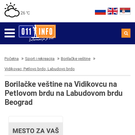
26 ℃
Početna
Sport i rekreacija
Borilačke veštine
Vidikovac, Petlovo brdo, Labudovo brdo
Borilačke veštine na Vidikovcu na
Petlovom brdu na Labudovom brdu
Beograd