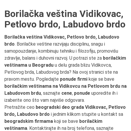
Borilačka veština Vidikovac,
Petlovo brdo, Labudovo brdo
Borilačka veština Vidikovac, Petlovo brdo, Labudovo
brdo
. Borilačke veštine razvijaju disciplinu, snagu i
samopouzdanje, kombinuju tehniku i filozofiju, promovišu
zdravlje, balans i duhovni razvoj. U potrazi ste za
borilačkim
veštinama u Beogradu
u delu grada blizu Vidikovca,
Petlovog brda, Labudovog brda? Na ovoj stranici ste na
pravom mestu. Pogledajte
ponude firmi
koje se bave
borilačkim veštinama na Vidikovcu na Petlovom brdu na
Labudovom brdu
, saznajte
cene
,
ponude
uporedite ih i
izaberite ono što vam najviše odgovara.
Pretražite ceo
beogradski deo grada Vidikovac, Petlovo
brdo, Labudovo brdo
i jednim klikom stupite u kontakt sa
beogradskim firmama
koji se bave
borilačkim
veštinama
. Kontaktirajte ih na broj telefona, saznajte