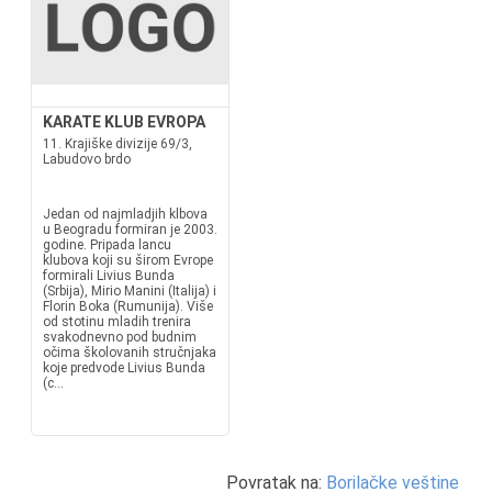
KARATE KLUB EVROPA
11. Krajiške divizije 69/3,
Labudovo brdo
Jedan od najmladjih klbova
u Beogradu formiran je 2003.
godine. Pripada lancu
klubova koji su širom Evrope
formirali Livius Bunda
(Srbija), Mirio Manini (Italija) i
Florin Boka (Rumunija). Više
od stotinu mladih trenira
svakodnevno pod budnim
očima školovanih stručnjaka
koje predvode Livius Bunda
(c...
Povratak na:
Borilačke veštine