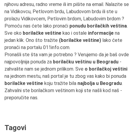
njihovu adresu, radno vreme ili im pišite na email. Nalazite se
na Vidikovcu, Petlovom brdu, Labudovom brdu ili ste u
prolazu Vidikovcem, Petlovim brdom, Labudovim brdom ?
Pomoću nas ćete lako pronaći
ponudu borilačkih veština
.
Sve oko
borilačke veštine
kao i ostale
informacije
na
jedan klik. Ono što tražite
(borilačke veštine)
lako ćete
pronaći na portalu 011info.com.
Pronašli ste šta vam je potrebno ? Verujemo da je baš ovde
najpovoljnija ponuda za
borilačku veštinu u Beogradu
-
zahvalite nam se jednom prilikom. Sve
o borilačkoj veštini
na jednom mestu, naš portal je tu zbog vas kako bi ponuda
borilačke veštine
koju tražite bila
najbolja u Beogradu
.
Zahvalni ste borilačkom veštinom koji ste našli kod naš -
preporučite nas.
Tagovi