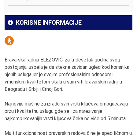
KORISNE INFORMACIJE
Bravarska radnja ELEZOVIĆ, za tridesetak godina svog
postojanja, uspela je da stekne zavidan ugled kod korisnika
njenih usluga jer je svojim profesionalnim odnosom i
vrhunskim kvalitetom stala u sam vrh bravarskih radnji u
Beogradu i Srbiji i Crnoj Gori.
Najnovije mašine za izradu svih vrsti ključeva omogućavaju
brzu i kvalitetnu uslugu gde se i za narezivanje
najkomplikovanijih vrsti ključeva čeka ne više od 5 minuta.
Multifunkcionalnost bravarskih radova čine je specifičnom u