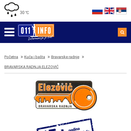
30 ℃
Početna
Kuća i bašta
Bravarske radnje
BRAVARSKA RADNJA ELEZOVIĆ