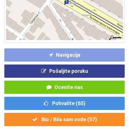
Navigacija
Pošaljite poruku
Ocenite nas
Pohvalite (
65
)
Bio / Bila sam ovde (
57
)