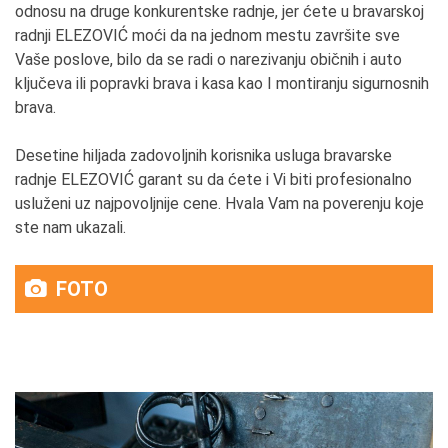
odnosu na druge konkurentske radnje, jer ćete u bravarskoj
radnji ELEZOVIĆ moći da na jednom mestu završite sve
Vaše poslove, bilo da se radi o narezivanju običnih i auto
ključeva ili popravki brava i kasa kao I montiranju sigurnosnih
brava.
Desetine hiljada zadovoljnih korisnika usluga bravarske
radnje ELEZOVIĆ garant su da ćete i Vi biti profesionalno
usluženi uz najpovoljnije cene. Hvala Vam na poverenju koje
ste nam ukazali.
FOTO