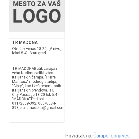
TR MADONA
Obilićev venac 18-20, (V-nivo,
lokal 5.4), Stari grad
TR MADONAButik čarapa i
veša Nudimo veliki izbor
italijanskih čarapa. "Pierre
Mantoux" modnog studija,
"Cipry", kao i veš renomiranih
italijanskih brendova. TC
City Passage 18-20 lok 5.4 -
"MADONA"Telefoni:
011/2639-392, 060/6384-
893jelenamadona@gmail.com
Povratak na:
Čarape, donji veš