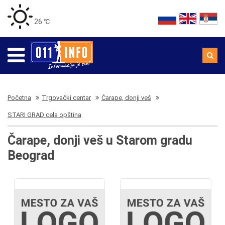
26 ℃
Početna
Trgovački centar
Čarape, donji veš
STARI GRAD cela opština
Čarape, donji veš u Starom gradu
Beograd