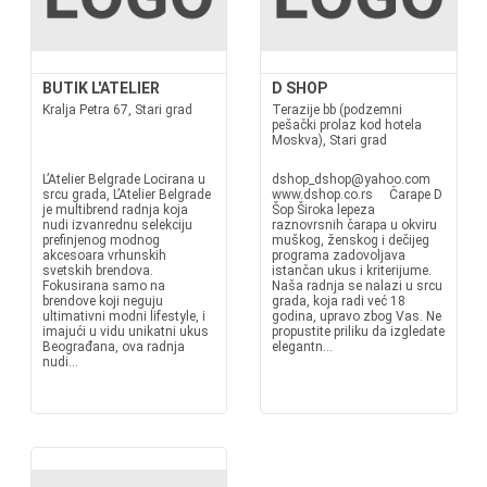
BUTIK L'ATELIER
D SHOP
Kralja Petra 67, Stari grad
Terazije bb (podzemni
pešački prolaz kod hotela
Moskva), Stari grad
L’Atelier Belgrade Locirana u
dshop_dshop@yahoo.com
srcu grada, L’Atelier Belgrade
www.dshop.co.rs Čarape D
je multibrend radnja koja
Šop Široka lepeza
nudi izvanrednu selekciju
raznovrsnih čarapa u okviru
prefinjenog modnog
muškog, ženskog i dečijeg
akcesoara vrhunskih
programa zadovoljava
svetskih brendova.
istančan ukus i kriterijume.
Fokusirana samo na
Naša radnja se nalazi u srcu
brendove koji neguju
grada, koja radi već 18
ultimativni modni lifestyle, i
godina, upravo zbog Vas. Ne
imajući u vidu unikatni ukus
propustite priliku da izgledate
Beograđana, ova radnja
elegantn...
nudi...