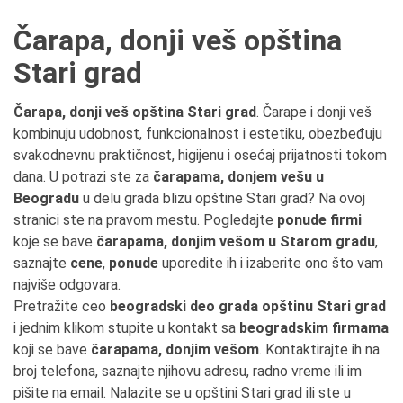
Čarapa, donji veš opština
Stari grad
Čarapa, donji veš opština Stari grad
. Čarape i donji veš
kombinuju udobnost, funkcionalnost i estetiku, obezbeđuju
svakodnevnu praktičnost, higijenu i osećaj prijatnosti tokom
dana. U potrazi ste za
čarapama, donjem vešu u
Beogradu
u delu grada blizu opštine Stari grad? Na ovoj
stranici ste na pravom mestu. Pogledajte
ponude firmi
koje se bave
čarapama, donjim vešom u Starom gradu
,
saznajte
cene
,
ponude
uporedite ih i izaberite ono što vam
najviše odgovara.
Pretražite ceo
beogradski deo grada opštinu Stari grad
i jednim klikom stupite u kontakt sa
beogradskim firmama
koji se bave
čarapama, donjim vešom
. Kontaktirajte ih na
broj telefona, saznajte njihovu adresu, radno vreme ili im
pišite na email. Nalazite se u opštini Stari grad ili ste u