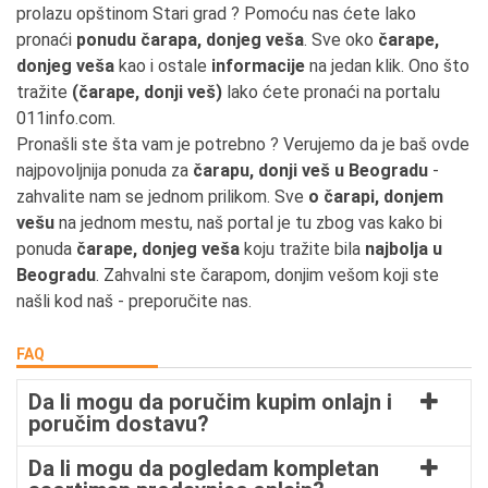
prolazu opštinom Stari grad ? Pomoću nas ćete lako
pronaći
ponudu čarapa, donjeg veša
. Sve oko
čarape,
donjeg veša
kao i ostale
informacije
na jedan klik. Ono što
tražite
(čarape, donji veš)
lako ćete pronaći na portalu
011info.com.
Pronašli ste šta vam je potrebno ? Verujemo da je baš ovde
najpovoljnija ponuda za
čarapu, donji veš u Beogradu
-
zahvalite nam se jednom prilikom. Sve
o čarapi, donjem
vešu
na jednom mestu, naš portal je tu zbog vas kako bi
ponuda
čarape, donjeg veša
koju tražite bila
najbolja u
Beogradu
. Zahvalni ste čarapom, donjim vešom koji ste
našli kod naš - preporučite nas.
FAQ
Da li mogu da poručim kupim onlajn i
poručim dostavu?
Da li mogu da pogledam kompletan