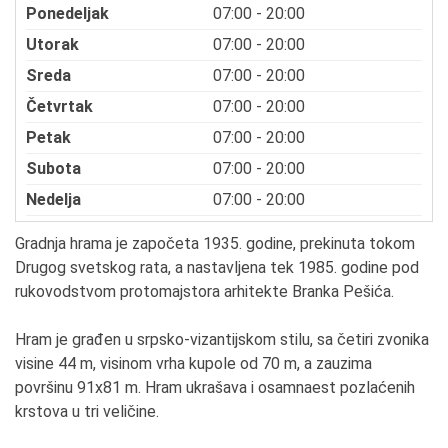
Ponedeljak
07:00 - 20:00
Utorak
07:00 - 20:00
Sreda
07:00 - 20:00
Četvrtak
07:00 - 20:00
Petak
07:00 - 20:00
Subota
07:00 - 20:00
Nedelja
07:00 - 20:00
Gradnja hrama je započeta 1935. godine, prekinuta tokom
Drugog svetskog rata, a nastavljena tek 1985. godine pod
rukovodstvom protomajstora arhitekte Branka Pešića.
Hram je građen u srpsko-vizantijskom stilu, sa četiri zvonika
visine 44 m, visinom vrha kupole od 70 m, a zauzima
površinu 91x81 m. Hram ukrašava i osamnaest pozlaćenih
krstova u tri veličine.