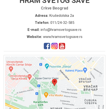
HRAM SVETOG SAVE
Crkve Beograd
Adresa:
Krušedolska 2a
Telefon:
011/24-32-585
E-mail:
info@hramsvetogsave.rs
Website:
www.hramsvetogsave.rs