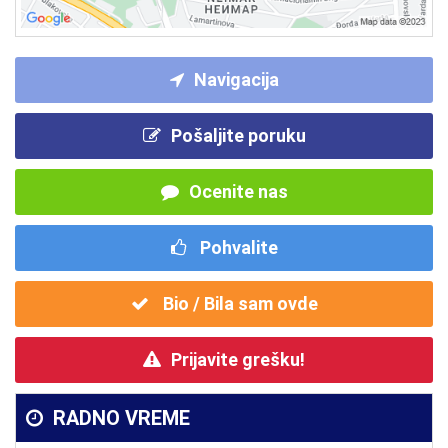
Navigacija
Pošaljite poruku
Ocenite nas
Pohvalite
Bio / Bila sam ovde
Prijavite grešku!
RADNO VREME