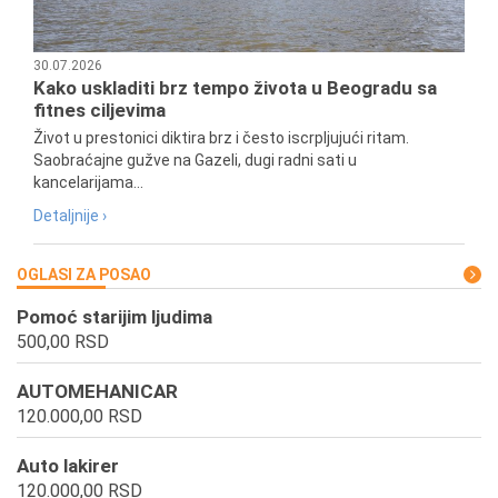
30.07.2026
Kako uskladiti brz tempo života u Beogradu sa
fitnes ciljevima
Život u prestonici diktira brz i često iscrpljujući ritam.
Saobraćajne gužve na Gazeli, dugi radni sati u
kancelarijama...
Detaljnije ›
OGLASI ZA POSAO
Pomoć starijim ljudima
500,00 RSD
AUTOMEHANICAR
120.000,00 RSD
Auto lakirer
120.000,00 RSD