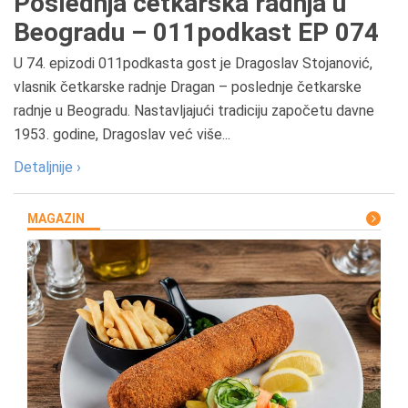
Poslednja četkarska radnja u
Beogradu – 011podkast EP 074
U 74. epizodi 011podkasta gost je Dragoslav Stojanović,
vlasnik četkarske radnje Dragan – poslednje četkarske
radnje u Beogradu. Nastavljajući tradiciju započetu davne
1953. godine, Dragoslav već više...
Detaljnije ›
MAGAZIN