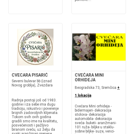
CVECARA PISARIĆ
CVEĆARA MINI
ORHIDEJA
Severni bulevar bb (iznad
Novog groblja), Zvezdara
Beogradska 73, Sremčica
+
1 lokacija
Radnja postoji još od 1983.
godine i iza sebe ima dugu
Cvećara Mini orhideja -
tradiciju, iskustvo i poverenje
bidermajeri- dekoracija
brojnih zadovoljnih klijenata.
stolova- dekoracija
Tokom svih ovih godina
automobila- dekoracija
gradili smo ime na kvalitetu,
sveća- buketi- aranžmani-
posvećenosti i pažljivo
101 ruža- biljke u staklu-
biranom cveću, uz želju da
sobne biljke- suze, venci-
svaki aranžman prenese