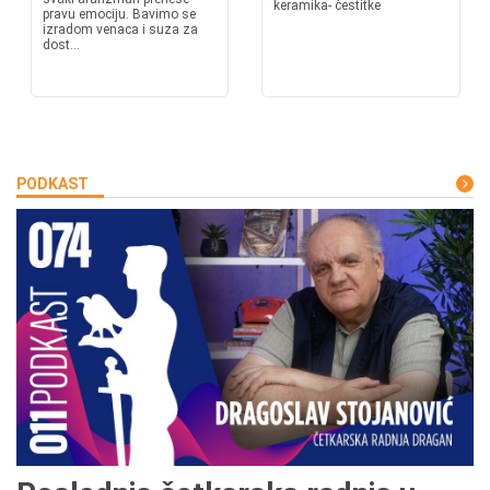
keramika- čestitke
pravu emociju. Bavimo se
izradom venaca i suza za
dost...
PODKAST