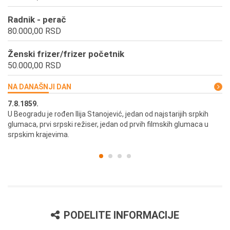
Radnik - perač
80.000,00 RSD
Ženski frizer/frizer početnik
50.000,00 RSD
NA DANAŠNJI DAN
7.8.1859.
7.
U Beogradu je rođen Ilija Stanojević, jedan od najstarijih srpkih
U 
glumaca, prvi srpski režiser, jedan od prvih filmskih glumaca u
re
srpskim krajevima.
PODELITE INFORMACIJE