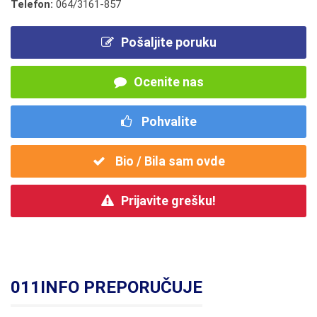
Telefon:
064/3161-857
Pošaljite poruku
Ocenite nas
Pohvalite
Bio / Bila sam ovde
Prijavite grešku!
011INFO PREPORUČUJE