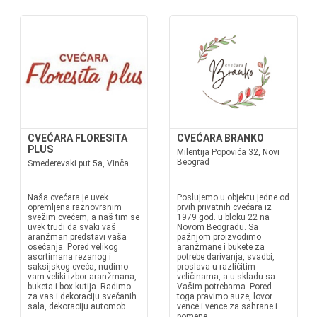
CVEĆARA FLORESITA
CVEĆARA BRANKO
PLUS
Milentija Popovića 32, Novi
Beograd
Smederevski put 5a, Vinča
Naša cvećara je uvek
Poslujemo u objektu jedne od
opremljena raznovrsnim
prvih privatnih cvećara iz
svežim cvećem, a naš tim se
1979 god. u bloku 22 na
uvek trudi da svaki vaš
Novom Beogradu. Sa
aranžman predstavi vaša
pažnjom proizvodimo
osećanja. Pored velikog
aranžmane i bukete za
asortimana rezanog i
potrebe darivanja, svadbi,
saksijskog cveća, nudimo
proslava u različitim
vam veliki izbor aranžmana,
veličinama, a u skladu sa
buketa i box kutija. Radimo
Vašim potrebama. Pored
za vas i dekoraciju svečanih
toga pravimo suze, lovor
sala, dekoraciju automob...
vence i vence za sahrane i
pomene....