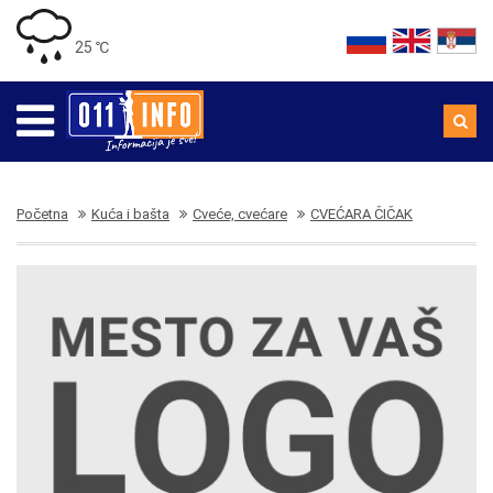
25 ℃
Početna
Kuća i bašta
Cveće, cvećare
CVEĆARA ČIČAK