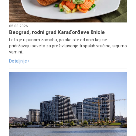
05.08.2026
Beograd, rodni grad Karađorđeve šnicle
Leto je u punom zamahu, pa ako ste od onih koji se
pridržavaju saveta za preživljavanje tropskih vrućina, sigurno
vam ni...
Detaljnije ›