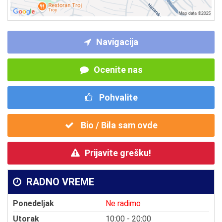
Navigacija
Ocenite nas
Pohvalite
Bio / Bila sam ovde
Prijavite grešku!
RADNO VREME
Ponedeljak
Ne radimo
Utorak
10:00 - 20:00