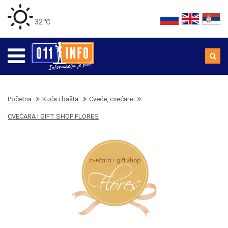
32 ℃
Početna
Kuća i bašta
Cveće, cvećare
CVEĆARA I GIFT SHOP FLORES