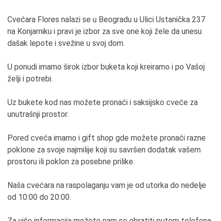
Cvećara Flores nalazi se u Beogradu u Ulici Ustanička 237
na Konjarniku i pravi je izbor za sve one koji žele da unesu
dašak lepote i svežine u svoj dom.
U ponudi imamo širok izbor buketa koji kreiramo i po Vašoj
želji i potrebi.
Uz bukete kod nas možete pronaći i saksijsko cveće za
unutrašnji prostor.
Pored cveća imamo i gift shop gde možete pronaći razne
poklone za svoje najmilije koji su savršen dodatak vašem
prostoru ili poklon za posebne prilike.
Naša cvećara na raspolaganju vam je od utorka do nedelje
od 10:00 do 20:00.
Za više informacija možete nam se obratiti putem telefona