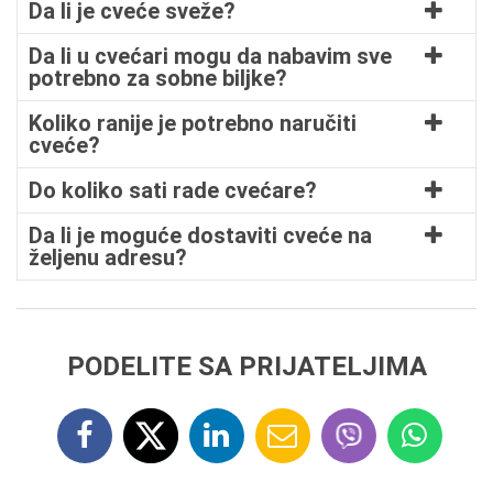
Da li je cveće sveže?
Da li u cvećari mogu da nabavim sve
potrebno za sobne biljke?
Koliko ranije je potrebno naručiti
cveće?
Do koliko sati rade cvećare?
Da li je moguće dostaviti cveće na
željenu adresu?
PODELITE SA PRIJATELJIMA