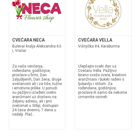
CVEĆARA NECA
CVEĆARA VELLA
Bulevar kralja Aleksandra 63-
Višnjička 84, Karaburma
i, Vračar
Za vaša venčanja,
Ulepšajte svaki dan uz
rođendane, godišnjice,
Cvećaru Vella. Pažljivo
proslave u firmi, Dan
birano sveže cveće, kreativni
zaljubljenih, Dan žena, druge
aranžmani i buketi rađeni s
svečanosti ali i za tiše, tužne
ljubavlju i stilom. Za
i emotivne prilike. U ponudi
rođendane, godišnjice,
su pažljivo izrađeni cvetni
proslave ili samo da nekome
aranžmani uz dostavu na
izmamite osmeh.
željenu adresu, ali i prvi
cvetomat u Srbiji, dostupan
24 časa dnevno, 7 dana u
nedelji. Plać...