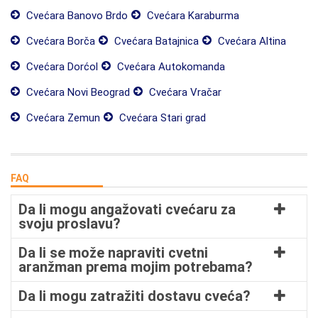
Cvećara Banovo Brdo
Cvećara Karaburma
Cvećara Borča
Cvećara Batajnica
Cvećara Altina
Cvećara Dorćol
Cvećara Autokomanda
Cvećara Novi Beograd
Cvećara Vračar
Cvećara Zemun
Cvećara Stari grad
FAQ
Da li mogu angažovati cvećaru za
svoju proslavu?
Da li se može napraviti cvetni
aranžman prema mojim potrebama?
Da li mogu zatražiti dostavu cveća?