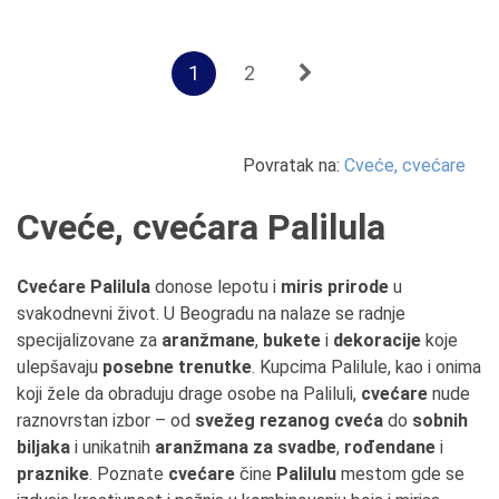
1
2
Povratak na:
Cveće, cvećare
Cveće, cvećara Palilula
Cvećare Palilula
donose lepotu i
miris prirode
u
svakodnevni život. U Beogradu na nalaze se radnje
specijalizovane za
aranžmane
,
bukete
i
dekoracije
koje
ulepšavaju
posebne trenutke
. Kupcima Palilule, kao i onima
koji žele da obraduju drage osobe na Paliluli,
cvećare
nude
raznovrstan izbor – od
svežeg rezanog cveća
do
sobnih
biljaka
i unikatnih
aranžmana za svadbe
,
rođendane
i
praznike
. Poznate
cvećare
čine
Palilulu
mestom gde se