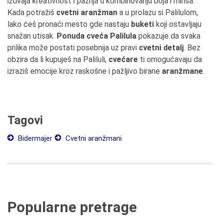
izdvaja kreativnost i pažnja u kombinovanju boja i mirisa.
Kada potražiš
cvetni aranžman
a u prolazu si Palilulom,
lako ćeš pronaći mesto gde nastaju
buketi
koji ostavljaju
snažan utisak.
Ponuda cveća Palilula
pokazuje da svaka
prilika može postati posebnija uz pravi
cvetni detalj
. Bez
obzira da li kupuješ na Paliluli,
cvećare
ti omogućavaju da
izraziš emocije kroz raskošne i pažljivo birane
aranžmane
.
Tagovi
Bidermajer
Cvetni aranžmani
Popularne pretrage