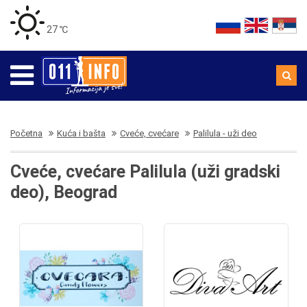
27 ℃
Početna
Kuća i bašta
Cveće, cvećare
Palilula - uži deo
Cveće, cvećare Palilula (uži gradski
deo), Beograd