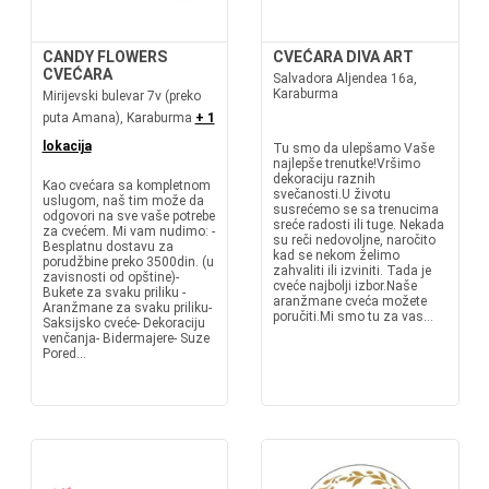
CANDY FLOWERS
CVEĆARA DIVA ART
CVEĆARA
Salvadora Aljendea 16a,
Karaburma
Mirijevski bulevar 7v (preko
puta Amana), Karaburma
+ 1
lokacija
Tu smo da ulepšamo Vaše
najlepše trenutke!Vršimo
dekoraciju raznih
Kao cvećara sa kompletnom
svečanosti.U životu
uslugom, naš tim može da
susrećemo se sa trenucima
odgovori na sve vaše potrebe
sreće radosti ili tuge. Nekada
za cvećem. Mi vam nudimo: -
su reči nedovoljne, naročito
Besplatnu dostavu za
kad se nekom želimo
porudžbine preko 3500din. (u
zahvaliti ili izviniti. Tada je
zavisnosti od opštine)-
cveće najbolji izbor.Naše
Bukete za svaku priliku -
aranžmane cveća možete
Aranžmane za svaku priliku-
poručiti.Mi smo tu za vas...
Saksijsko cveće- Dekoraciju
venčanja- Bidermajere- Suze
Pored...