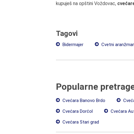
kupuješ na opštini Voždovac,
cvećar
Tagovi
Bidermajer
Cvetni aranžman
Popularne pretrag
Cvećara Banovo Brdo
Cveća
Cvećara Dorćol
Cvećara A
Cvećara Stari grad