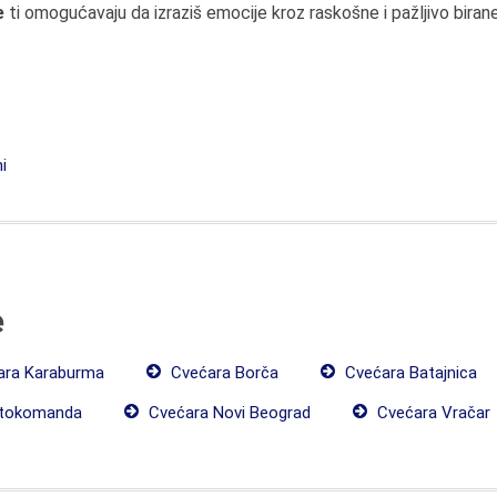
e
ti omogućavaju da izraziš emocije kroz raskošne i pažljivo bira
i
e
ra Karaburma
Cvećara Borča
Cvećara Batajnica
utokomanda
Cvećara Novi Beograd
Cvećara Vračar