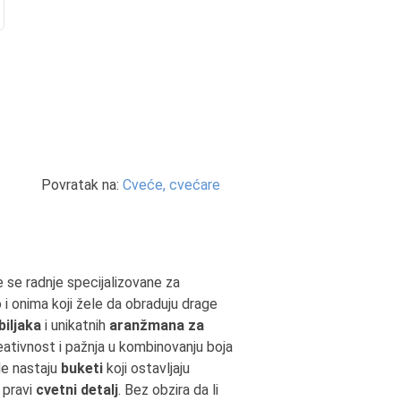
Povratak na:
Cveće, cvećare
 se radnje specijalizovane za
i onima koji žele da obraduju drage
biljaka
i unikatnih
aranžmana za
tivnost i pažnja u kombinovanju boja
de nastaju
buketi
koji ostavljaju
 pravi
cvetni detalj
. Bez obzira da li