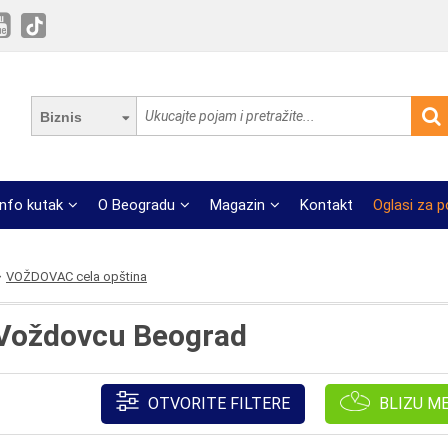
Biznis
Info kutak
O Beogradu
Magazin
Kontakt
Oglasi za 
VOŽDOVAC cela opština
 Voždovcu Beograd
OTVORITE FILTERE
BLIZU M