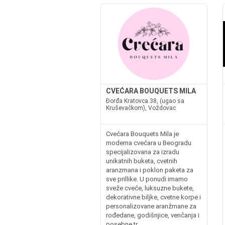
CVEĆARA BOUQUETS MILA
Đorđa Kratovca 38, (ugao sa
Kruševačkom), Voždovac
Cvećara Bouquets Mila je
moderna cvećara u Beogradu
specijalizovana za izradu
unikatnih buketa, cvetnih
aranzmana i poklon paketa za
sve prillike. U ponudi imamo
sveže cveće, luksuzne bukete,
dekorativne biljke, cvetne korpe i
personalizovane aranžmane za
rođedane, godišnjice, venčanja i
posebne tr...