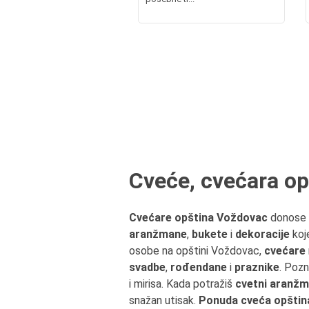
Cveće, cvećara o
Cvećare opština Voždovac
donose 
aranžmane
,
bukete
i
dekoracije
koj
osobe na opštini Voždovac,
cvećare
svadbe
,
rođendane
i
praznike
. Poz
i mirisa. Kada potražiš
cvetni aranž
snažan utisak.
Ponuda cveća opšti