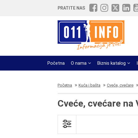
PRATITE NAS
Početna
O nama
Biznis katalog
Početna
Kuća i bašta
Cveće, cvećare
Cveće, cvećare na