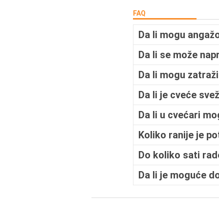
FAQ
Da li mogu angažo
Da li se može na
Da li mogu zatraž
Da li je cveće sve
Da li u cvećari m
Koliko ranije je p
Do koliko sati ra
Da li je moguće d