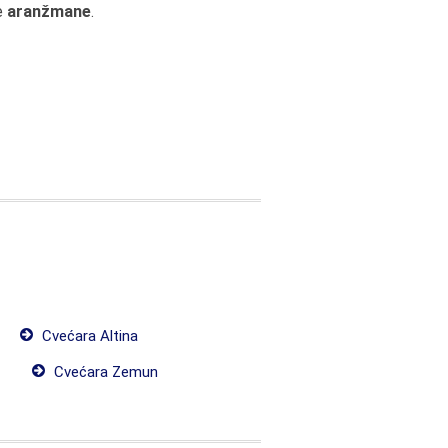
ne
aranžmane
.
Cvećara Altina
Cvećara Zemun