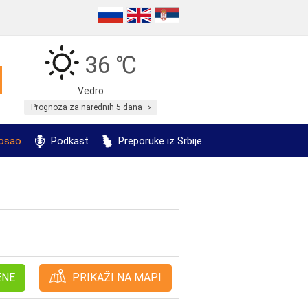
36 ℃
Vedro
Prognoza za narednih 5 dana
posao
Podkast
Preporuke iz Srbije
ENE
PRIKAŽI NA MAPI