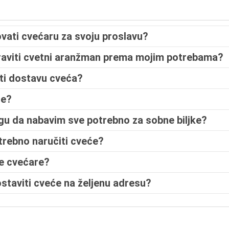
vati cvećaru za svoju proslavu?
praviti cvetni aranžman prema mojim potrebama?
iti dostavu cveća?
že?
ogu da nabavim sve potrebno za sobne biljke?
otrebno naručiti cveće?
de cvećare?
ostaviti cveće na željenu adresu?