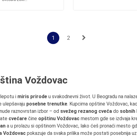
1
2
pština Voždovac
lepotu i
miris prirode
u svakodnevni život. U Beogradu na nalaze
e ulepšavaju
posebne trenutke
. Kupcima opštine Voždovac, kao 
nude raznovrstan izbor – od
svežeg rezanog cveća
do
sobnih 
nate
cvećare
čine
opštinu Voždovac
mestom gde se izdvaja krea
man
a u prolazu si opštinom Voždovac, lako ćeš pronaći mesto g
na Voždovac
pokazuje da svaka prilika može postati posebnija uz