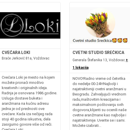
CVEĆARA LOKI
CVETNI STUDIO SREĆKICA
Braće Jerković 81a, Voždovac
Generala Štefanika 13, Voždovac
+
1 lokacija
Cvećara Loki je mesto na kojem
NOVO!Radno vreme od četvrtka
možete pronaći mnoštvo
do nedelje 00-24h!Najbolji i
kreativnih i originalnih ideja.
najatraktivniji cvetni aranžmani u
Radnja je osnovana 1986.godine.
Beogradu. Zahvaljujući vrednom
Usluga dostave buketa i
radu,maštovitim kreacijama i
aranžmana na kućnu adresu
maksimalnom poštovanju svih
jedna je od prednosti ove
dogovora,klijenti su ocenili naše
cvećare. Kada iza nečijeg rada
cvetne aranžmane kao najbolje i
stoji 40 godina iskustva, dela
najatraktivnije. Uverite se i sami.
zasigurno govore više od reči.
Možete izabrati...
Cvećara Loki...