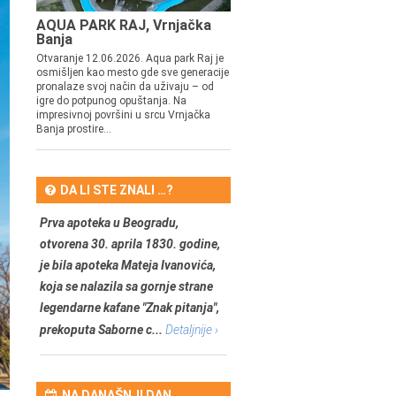
AQUA PARK RAJ, Vrnjačka
Banja
Otvaranje 12.06.2026. Aqua park Raj je
osmišljen kao mesto gde sve generacije
pronalaze svoj način da uživaju – od
igre do potpunog opuštanja. Na
impresivnoj površini u srcu Vrnjačka
Banja prostire...
DA LI STE ZNALI …?
Prva apoteka u Beogradu,
otvorena 30. aprila 1830. godine,
je bila apoteka Mateja Ivanovića,
koja se nalazila sa gornje strane
legendarne kafane "Znak pitanja",
prekoputa Saborne c...
Detaljnije ›
NA DANAŠNJI DAN …