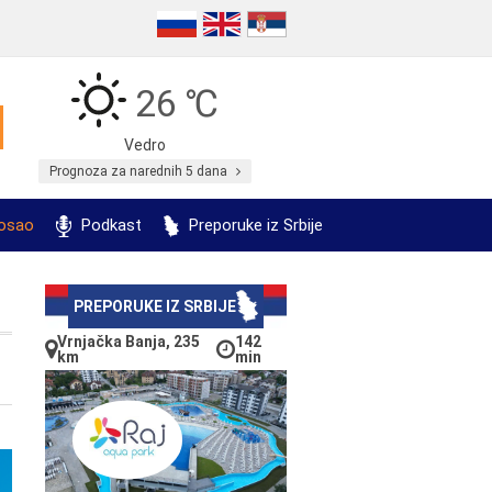
26 ℃
Vedro
Prognoza za narednih 5 dana
posao
Podkast
Preporuke iz Srbije
PREPORUKE IZ SRBIJE
Vrnjačka Banja, 235
142
km
min