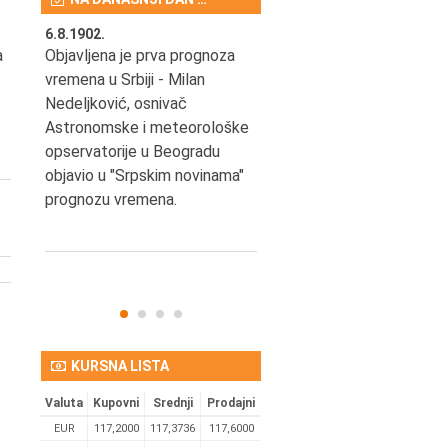
6.8.1902.
6.8.2004.
nović,
Objavljena je prva prognoza
Odigrana je košarkaška
a
vremena u Srbiji - Milan
prijateljska utakmica izmeđ
ena
Nedeljković, osnivač
SCG i SAD u Beogradskoj
Astronomske i meteorološke
Areni.
opservatorije u Beogradu
objavio u "Srpskim novinama"
prognozu vremena.
KURSNA LISTA
Valuta
Kupovni
Srednji
Prodajni
EUR
117,2000
117,3736
117,6000