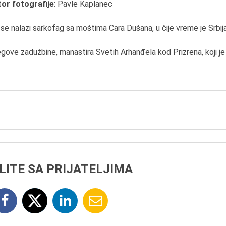
or fotografije
: Pavle Kaplanec
6.8.2013.
Preminula je Zorka Bolja
e nalazi sarkofag sa moštima Cara Dušana, u čije vreme je Srbij
vazduhoplovni inženjer,
predsednik Udruženja ž
gove zadužbine, manastira Svetih Arhanđela kod Prizrena, koji je
pilota Jugoslavije.
LITE SA PRIJATELJIMA