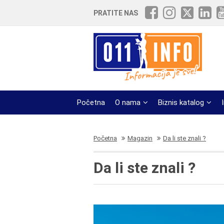
PRATITE NAS
Početna
O nama
Biznis katalog
Početna
Magazin
Da li ste znali ?
Da li ste znali ?