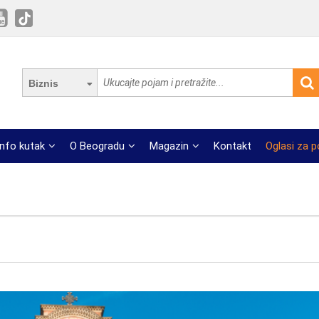
Biznis
Info kutak
O Beogradu
Magazin
Kontakt
Oglasi za 