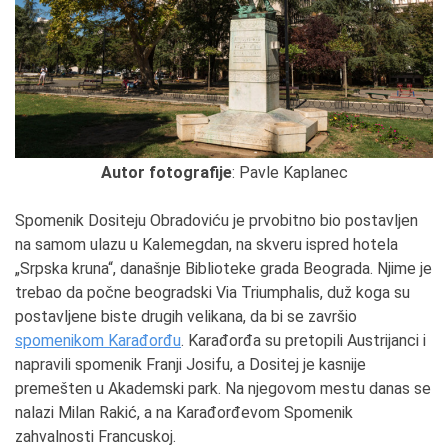
Autor fotografije
: Pavle Kaplanec
Spomenik Dositeju Obradoviću je prvobitno bio postavljen
na samom ulazu u Kalemegdan, na skveru ispred hotela
„Srpska kruna“, današnje Biblioteke grada Beograda. Njime je
trebao da počne beogradski Via Triumphalis, duž koga su
postavljene biste drugih velikana, da bi se završio
spomenikom Karađorđu
. Karađorđa su pretopili Austrijanci i
napravili spomenik Franji Josifu, a Dositej je kasnije
premešten u Akademski park. Na njegovom mestu danas se
nalazi Milan Rakić, a na Karađorđevom Spomenik
zahvalnosti Francuskoj.