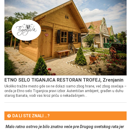
ETNO SELO TIGANJICA RESTORAN TROFEJ, Zrenjanin
Ukoliko tražite mesto gde se ne dolazi samo zbog hrane, već zbog osećaja –
onda je Etno selo Tiganjica pravi izbor. Autentičan ambijent, građen u duhu
starog Banata, vodi vas kroz priču o nekadašnjem...
DA LI STE ZNALI …?
Malo ratno ostrvo je bilo znatno veće pre Drugog svetskog rata jer