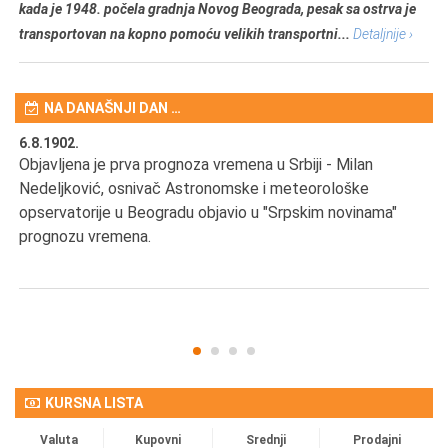
kada je 1948. počela gradnja Novog Beograda, pesak sa ostrva je
transportovan na kopno pomoću velikih transportni...
Detaljnije ›
NA DANAŠNJI DAN …
6.8.1902.
6.
Objavljena je prva prognoza vremena u Srbiji - Milan
Od
Nedeljković, osnivač Astronomske i meteorološke
SA
opservatorije u Beogradu objavio u "Srpskim novinama"
prognozu vremena.
KURSNA LISTA
Valuta
Kupovni
Srednji
Prodajni