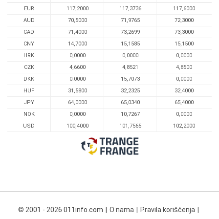
EUR
117,2000
117,3736
117,6000
AUD
70,5000
71,9765
72,3000
CAD
71,4000
73,2699
73,3000
CNY
14,7000
15,1585
15,1500
HRK
0,0000
0,0000
0,0000
CZK
4,6600
4,8521
4,8500
DKK
0.0000
15,7073
0,0000
HUF
31,5800
32,2325
32,4000
JPY
64,0000
65,0340
65,4000
NOK
0,0000
10,7267
0,0000
USD
100,4000
101,7565
102,2000
© 2001 - 2026 011info.com
O nama
Pravila korišćenja