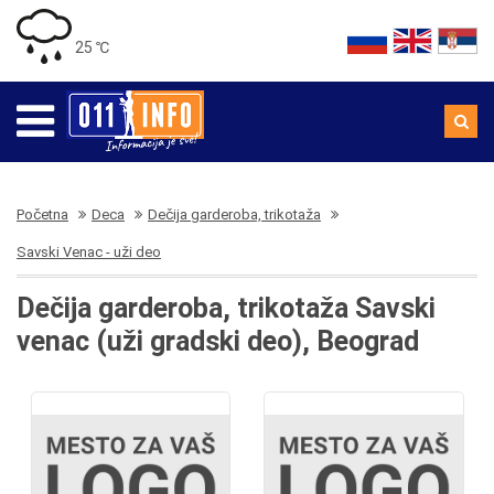
25 ℃
Početna
Deca
Dečija garderoba, trikotaža
Savski Venac - uži deo
Dečija garderoba, trikotaža Savski
venac (uži gradski deo), Beograd