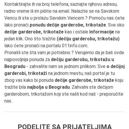
Kontaktirajte ih na broj telefona, saznajte njihovu adresu,
radno vreme ili im pišite na email. Nalazite se na Savskom
Vencu ili ste u prolazu Savskim Vencem ? Pomoću nas ćete
lako pronaći
ponudu dečije garderobe, trikotaže
. Sve oko
dečije garderobe, trikotaže
kao i ostale
informacije
na
jedan klik. Ono što tražite
(dečiju garderobu, trikotažu)
lako ćete pronaći na portalu 011info.com.
Pronašli ste šta vam je potrebno ? Verujemo da je baš ovde
najpovoljnija ponuda za
dečiju garderobu, trikotažu u
Beogradu
- zahvalite nam se jednom prilikom. Sve
o dečijoj
garderobi, trikotaži
na jednom mestu, naš portal je tu
zbog vas kako bi ponuda
dečije garderobe, trikotaže
koju
tražite bila
najbolja u Beogradu
. Zahvalni ste dečijom
garderobom, trikotažom koji ste našli kod naš - preporučite
nas.
PODELITE SA PRIJATELJIMA