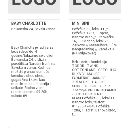
BABY CHARLOTTE
MINI BINI
Balkanska 24, Savski venac
Požeška 80, lokal 11 //
Požeška 128a, 1. sprat,
Banovo Brdo // Trgovačka
16, TC Mondo, lokal 26,
Žarkovo // Masarikova 5 (RK
Baby Charlotte je radnja za
Beograđanka) // Vareška 4
bebe i decu do 4
(RK Miljakovac)
godine.Nalazimo se u ulici
Balkanska 24, u blizini
Bebi i dečija konfekcija -
porodilišta Narodni front, na
TODOR - TWINS -
Savskom vencu. Kod nas
COTTONLAND - GETO - ILIĆ -
možete pronaći domaće
DUKSIĆI - MAJICE -
brendove:shoo-shoo,
FARMERKE - JAKNICE -
gugadžina i koko kao i
TRENERKE - HALJINE -
modele limitiranih serija i
SUKNJICE - BODIĆI - ZEKE -
unikate. Radno vreme:-
T&amp;J- VRHUNSKI PAMUK
radnim danima 09-20h-
- TEKSTIL EKSTRA
subota 09-...
KLASEPožeška 80, lokal 11,
Banovo brdo, telefon:
011/35-49-045 Požeška
128a, 1. sprat, Banovo brdo,
t...