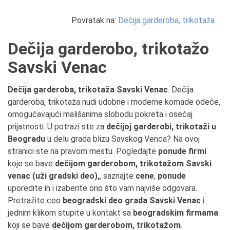
Povratak na:
Dečija garderoba, trikotaža
Dečija garderobo, trikotažo
Savski Venac
Dečija garderoba, trikotaža Savski Venac
. Dečija
garderoba, trikotaža nudi udobne i moderne komade odeće,
omogućavajući mališanima slobodu pokreta i osećaj
prijatnosti. U potrazi ste za
dečijoj garderobi, trikotaži u
Beogradu
u delu grada blizu Savskog Venca? Na ovoj
stranici ste na pravom mestu. Pogledajte
ponude firmi
koje se bave
dečijom garderobom, trikotažom Savski
venac (uži gradski deo),
, saznajte
cene
,
ponude
uporedite ih i izaberite ono što vam najviše odgovara.
Pretražite ceo
beogradski deo grada Savski Venac
i
jednim klikom stupite u kontakt sa
beogradskim firmama
koji se bave
dečijom garderobom, trikotažom
.