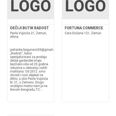
DEČIJI BUTIK RADOST
FORTUNA COMMERCE
Pavla Vujisića 21, Zemun,
Cara Dušana 121, Zemun
Altina
jadranka.bogunovic59@gmail.comTR
„Radost“, butici
specijalizovani za prodaju
dečije garderobe imaju
bezmalo više od 25 godina
iskustva u odevanju vaših
mališana. Od 2012. smo
otvorili i novi objekat na
Altini, u ulici Pavla Vujisića
br. 21, u Zemunu. Drugo
orodajno mesto nam je na
Novom Beogradu,TC...