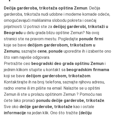
Dečija garderoba, trikotaža opština Zemun
. Dečija
garderoba, trikotaža nudi udobne i moderne komade odeće,
omogućavajući mališanima slobodu pokreta i osećaj
prijatnosti. U potrazi ste za
dečijoj garderobi, trikotaži u
Beogradu
u delu grada blizu opštine Zemun? Na ovoj
stranici ste na pravom mestu. Pogledajte
ponude firmi
koje se bave
dečijom garderobom, trikotažom u
Zemunu
, saznajte
cene
,
ponude
uporedite ih i izaberite ono
što vam najviše odgovara.
Pretražite ceo
beogradski deo grada opštinu Zemun
i
jednim klikom stupite u kontakt sa
beogradskim firmama
koji se bave
dečijom garderobom, trikotažom
.
Kontaktirajte ih na broj telefona, saznajte njihovu adresu,
radno vreme ili im pišite na email. Nalazite se u opštini
Zemun ili ste u prolazu opštinom Zemun ? Pomoću nas
ćete lako pronaći
ponudu dečije garderobe, trikotaže
.
Sve oko
dečije garderobe, trikotaže
kao i ostale
informacije
na jedan klik. Ono što tražite
(dečiju