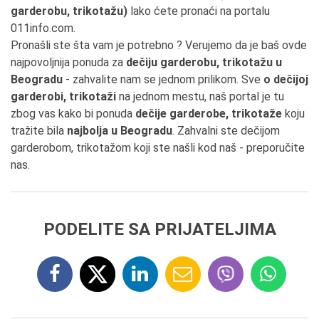
garderobu, trikotažu)
lako ćete pronaći na portalu
011info.com.
Pronašli ste šta vam je potrebno ? Verujemo da je baš ovde
najpovoljnija ponuda za
dečiju garderobu, trikotažu u
Beogradu
- zahvalite nam se jednom prilikom. Sve
o dečijoj
garderobi, trikotaži
na jednom mestu, naš portal je tu
zbog vas kako bi ponuda
dečije garderobe, trikotaže
koju
tražite bila
najbolja u Beogradu
. Zahvalni ste dečijom
garderobom, trikotažom koji ste našli kod naš - preporučite
nas.
PODELITE SA PRIJATELJIMA