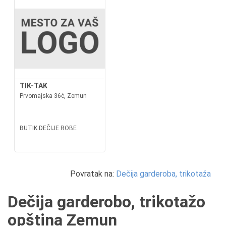
TIK-TAK
Prvomajska 36ć, Zemun
BUTIK DEČIJE ROBE
Povratak na:
Dečija garderoba, trikotaža
Dečija garderobo, trikotažo
opština Zemun