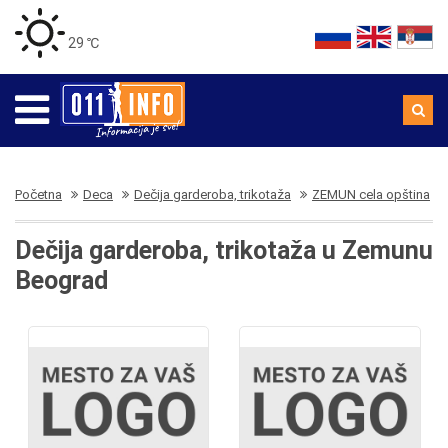
29 ℃
Početna
Deca
Dečija garderoba, trikotaža
ZEMUN cela opština
Dečija garderoba, trikotaža u Zemunu
Beograd