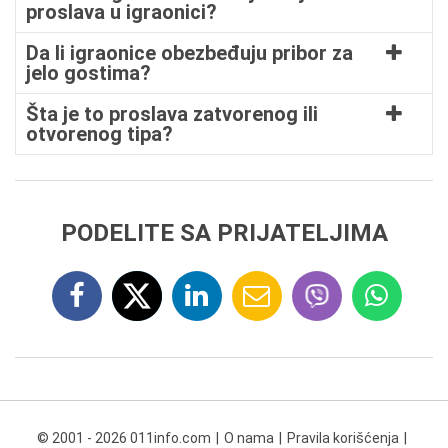
proslava u igraonici?
Da li igraonice obezbeđuju pribor za
jelo gostima?
Šta je to proslava zatvorenog ili
otvorenog tipa?
PODELITE SA PRIJATELJIMA
© 2001 - 2026 011info.com
O nama
Pravila korišćenja