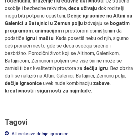
rođendana
,
druženje
i
kreativne aktivnosti
. Uz stručno
osoblje i bezbedne rekvizite,
deca uživaju
dok roditelji
mogu biti potpuno opušteni.
Dečije igraonice na Altini na
Galenici u Batajnici u Zemun polju
izdvajaju se
bogatim
programom
,
animacijom
i prostorom osmišljenim da
podstiče
igru
i
maštu
. Kada posetiš neku od njih, sigurno
ćeš pronaći mesto gde se deca osećaju srećno i
bezbrižno. Porodični život koji se Altinom, Galenikom,
Batajnicom, Zemunom poljem sve više širi ne može se
zamisliti bez kvalitetnih prostora za
dečiju igru
. Bez obzira
da li se nalaziš na Altini, Galenici, Batajnici, Zemunu polju,
dečije igraonice
uvek nude kombinaciju
zabave
,
kreativnosti
i
sigurnosti za najmlađe
.
Tagovi
All inclusive dečije igraonice