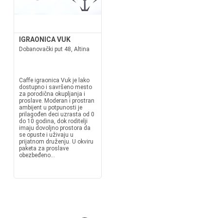
IGRAONICA VUK
Dobanovački put 48, Altina
Caffe igraonica Vuk je lako
dostupno i savršeno mesto
za porodična okupljanja i
proslave. Moderan i prostran
ambijent u potpunosti je
prilagođen deci uzrasta od 0
do 10 godina, dok roditelji
imaju dovoljno prostora da
se opuste i uživaju u
prijatnom druženju. U okviru
paketa za proslave
obezbeđeno...