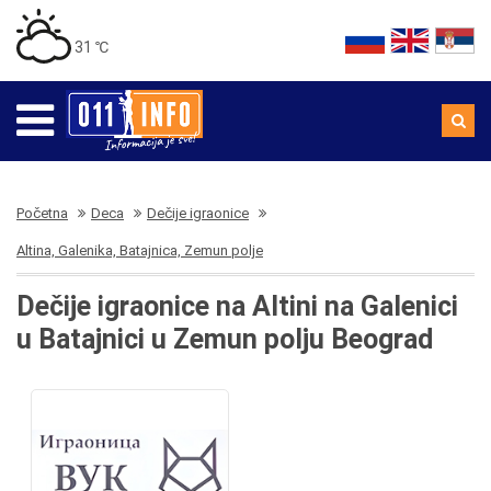
31 ℃
Početna
Deca
Dečije igraonice
Altina, Galenika, Batajnica, Zemun polje
Dečije igraonice na Altini na Galenici
u Batajnici u Zemun polju Beograd