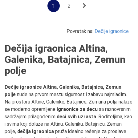
1
2
Povratak na:
Dečije igraonice
Dečija igraonica Altina,
Galenika, Batajnica, Zemun
polje
Dečije igraonice Altina, Galenika, Batajnica, Zemun
polje
nude na prvom mestu sigurnost i zabavu najmlađim.
Na prostoru Altine, Galenike, Batajnice, Zemuna polja nalaze
se moderno opremljene
igraonice za decu
sa raznovrsnim
sadržajem prilagođenim
deci svih uzrasta
. Roditeljima, kao
i svima koji dolaze na Altinu, Galeniku, Batajnicu, Zemun
polje,
dečija igraonica
pruža idealno rešenje za proslave