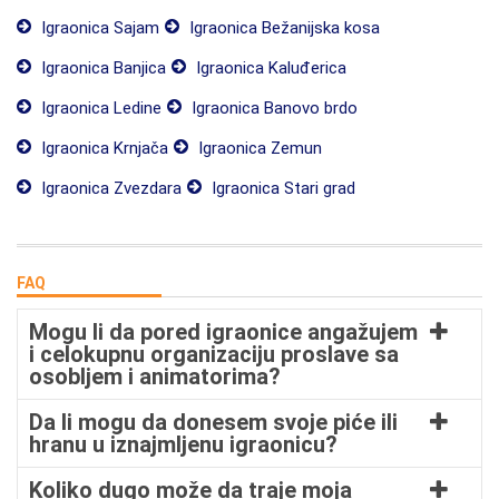
Igraonica Sajam
Igraonica Bežanijska kosa
Igraonica Banjica
Igraonica Kaluđerica
Igraonica Ledine
Igraonica Banovo brdo
Igraonica Krnjača
Igraonica Zemun
Igraonica Zvezdara
Igraonica Stari grad
FAQ
Mogu li da pored igraonice angažujem
i celokupnu organizaciju proslave sa
osobljem i animatorima?
Da li mogu da donesem svoje piće ili
hranu u iznajmljenu igraonicu?
Koliko dugo može da traje moja