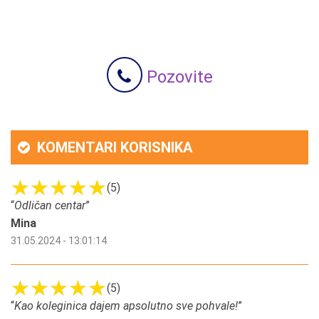
Pozovite
KOMENTARI KORISNIKA
(5)
“
Odličan centar
”
Mina
31.05.2024 - 13:01:14
(5)
“
Kao koleginica dajem apsolutno sve pohvale!
”