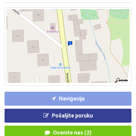
Navigacija
Pošaljite poruku
Ocenite nas (2)