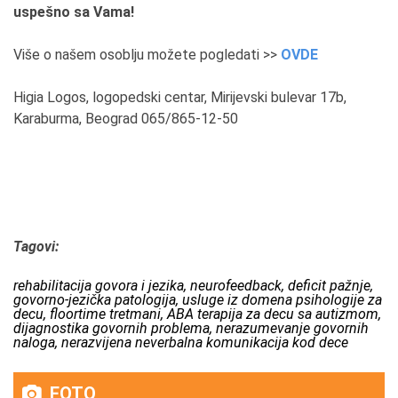
uspešno sa Vama!
Više o našem osoblju možete pogledati >>
OVDE
Higia Logos, logopedski centar, Mirijevski bulevar 17b,
Karaburma, Beograd 065/865-12-50
Tagovi:
rehabilitacija govora i jezika, neurofeedback, deficit pažnje,
govorno-jezička patologija, usluge iz domena psihologije za
decu, floortime tretmani, ABA terapija za decu sa autizmom,
dijagnostika govornih problema, nerazumevanje govornih
naloga, nerazvijena neverbalna komunikacija kod dece
FOTO