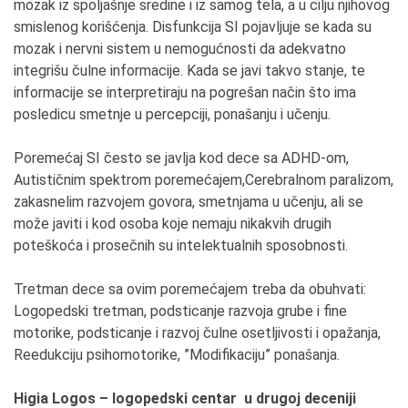
mozak iz spoljašnje sredine i iz samog tela, a u cilju njihovog
smislenog korišćenja. Disfunkcija SI pojavljuje se kada su
mozak i nervni sistem u nemogućnosti da adekvatno
integrišu čulne informacije. Kada se javi takvo stanje, te
informacije se interpretiraju na pogrešan način što ima
posledicu smetnje u percepciji, ponašanju i učenju.
Poremećaj SI često se javlja kod dece sa ADHD-om,
Autističnim spektrom poremećajem,Cerebralnom paralizom,
zakasnelim razvojem govora, smetnjama u učenju, ali se
može javiti i kod osoba koje nemaju nikakvih drugih
poteškoća i prosečnih su intelektualnih sposobnosti.
Tretman dece sa ovim poremećajem treba da obuhvati:
Logopedski tretman, podsticanje razvoja grube i fine
motorike, podsticanje i razvoj čulne osetljivosti i opažanja,
Reedukciju psihomotorike, ”Modifikaciju” ponašanja.
Higia Logos – logopedski centar u drugoj deceniji