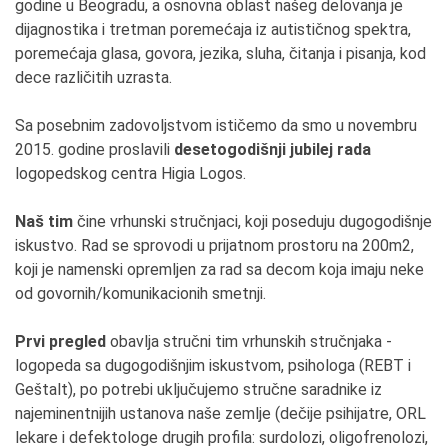
godine u Beogradu, a osnovna oblast našeg delovanja je
dijagnostika i tretman poremećaja iz autističnog spektra,
poremećaja glasa, govora, jezika, sluha, čitanja i pisanja, kod
dece različitih uzrasta.
Sa posebnim zadovoljstvom ističemo da smo u novembru
2015. godine proslavili
desetogodišnji jubilej rada
logopedskog centra Higia Logos.
Naš tim
čine vrhunski stručnjaci, koji poseduju dugogodišnje
iskustvo. Rad se sprovodi u prijatnom prostoru na 200m2,
koji je namenski opremljen za rad sa decom koja imaju neke
od govornih/komunikacionih smetnji.
Prvi pregled
obavlja stručni tim vrhunskih stručnjaka -
logopeda sa dugogodišnjim iskustvom, psihologa (REBT i
Geštalt), po potrebi uključujemo stručne saradnike iz
najeminentnijih ustanova naše zemlje (dečije psihijatre, ORL
lekare i defektologe drugih profila: surdolozi, oligofrenolozi,