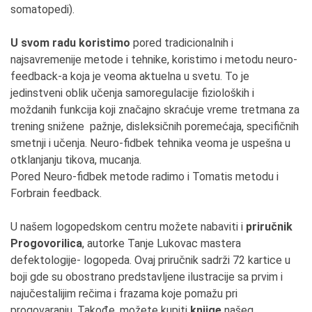
somatopedi).
U svom radu koristimo
pored tradicionalnih i
najsavremenije metode i tehnike, koristimo i metodu neuro-
feedback-a koja je veoma aktuelna u svetu. To je
jedinstveni oblik učenja samoregulacije fizioloških i
moždanih funkcija koji značajno skraćuje vreme tretmana za
trening snižene pažnje, disleksičnih poremećaja, specifičnih
smetnji i učenja. Neuro-fidbek tehnika veoma je uspešna u
otklanjanju tikova, mucanja.
Pored Neuro-fidbek metode radimo i Tomatis metodu i
Forbrain feedback.
U našem logopedskom centru možete nabaviti i
priručnik
Progovorilica
, autorke Tanje Lukovac mastera
defektologije- logopeda. Ovaj priručnik sadrži 72 kartice u
boji gde su obostrano predstavljene ilustracije sa prvim i
najučestalijim rečima i frazama koje pomažu pri
progovaranju. Takođe, možete kupiti
knjige
našeg