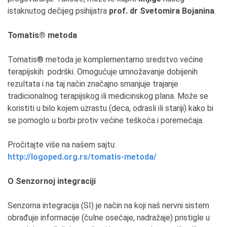
istaknutog dečijeg psihijatra
prof. dr Svetomira Bojanina
.
Tomatis® metoda
Tomatis® metoda je komplementarno sredstvo većine
terapijskih podrški. Omogućuje umnožavanje dobijenih
rezultata i na taj način značajno smanjuje trajanje
tradicionalnog terapijskog ili medicinskog plana. Može se
koristiti u bilo kojem uzrastu (deca, odrasli ili stariji) kako bi
se pomoglo u borbi protiv većine teškoća i poremećaja.
Pročitajte više na našem sajtu:
http://logoped.org.rs/tomatis-metoda/
O Senzornoj integraciji
Senzorna integracija (SI) je način na koji naš nervni sistem
obrađuje informacije (čulne osećaje, nadražaje) pristigle u