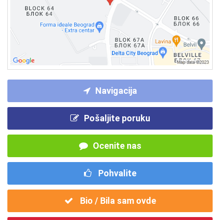
Navigacija
Pošaljite poruku
Ocenite nas
Pohvalite
Bio / Bila sam ovde