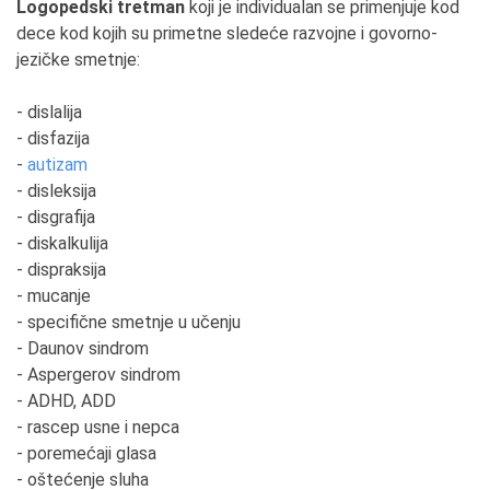
Logopedski tretman
koji je individualan se primenjuje kod
dece kod kojih su primetne sledeće razvojne i govorno-
jezičke smetnje:
- dislalija
- disfazija
-
autizam
- disleksija
- disgrafija
- diskalkulija
- dispraksija
- mucanje
- specifične smetnje u učenju
- Daunov sindrom
- Aspergerov sindrom
- ADHD, ADD
- rascep usne i nepca
- poremećaji glasa
- oštećenje sluha