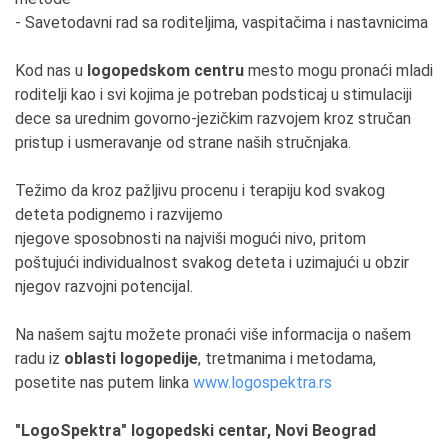
- Savetodavni rad sa roditeljima, vaspitačima i nastavnicima
Kod nas u
logopedskom centru
mesto mogu pronaći mladi
roditelji kao i svi kojima je potreban podsticaj u stimulaciji
dece sa urednim govorno-jezičkim razvojem kroz stručan
pristup i usmeravanje od strane naših stručnjaka.
Težimo da kroz pažljivu procenu i terapiju kod svakog
deteta podignemo i razvijemo
njegove sposobnosti na najviši mogući nivo, pritom
poštujući individualnost svakog deteta i uzimajući u obzir
njegov razvojni potencijal.
Na našem sajtu možete pronaći više informacija o našem
radu iz
oblasti logopedije
, tretmanima i metodama,
posetite nas putem linka
www.logospektra.rs
"LogoSpektra" logopedski centar, Novi Beograd