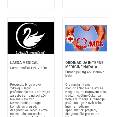
LAEDA MEDICAL
ORDINACIJA INTERNE
MEDICINE NADA-A
Šumatovačka 139, Vračar
Šumadijski trg 4/2, Banovo
brdo
Prepustite brigu o svom
Ordinacija Interne
zdravlju i lepoti
medicine Nada-a nalazi se u
profesionalcima. Zahtevajte
Beogradu, na Banovom brdu,
za sebe samo najbolje.Dr
u blizini opštine Čukarica i
Nevena Nešković
hotela Šumadija. Ordinacija
Dermatološke usluge -
pruža usluge iz svih oblasti
kompletan pregled,
Interne medicine:
dijagnostika i lečenje kože-
specijalistički pregledi,
individualni protokoli u
dijagnostičke procedure i