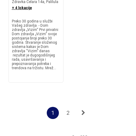
Zdravka Čelara 14a, Palilula
+ 4 lokacije
Preko 30 godina u službi
Vašeg zdravlja - Dom
zdravlja „Vizim“ Prvi privatni
Dom zdravlja „Vizim“ svoje
postojanje broji preko 30
godina. Stvaranje složenog
sistema kakav je Dom
zdravlja “Vizim” danas
rezultat je dugogodišnjeg
rada, usavršavanja i
prepoznavanja potreba i
trendova na tržistu. Mrež...
1
2