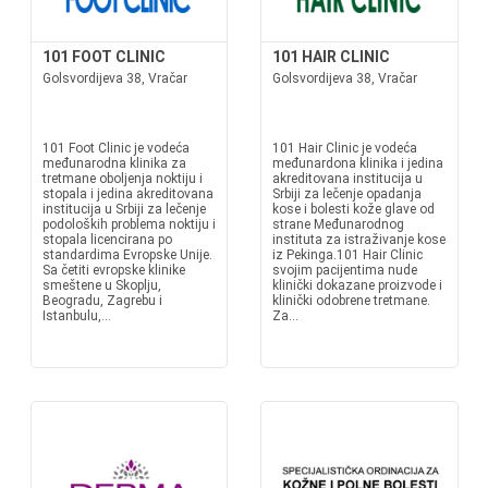
101 FOOT CLINIC
101 HAIR CLINIC
Golsvordijeva 38, Vračar
Golsvordijeva 38, Vračar
101 Foot Clinic je vodeća
101 Hair Clinic je vodeća
međunarodna klinika za
međunardona klinika i jedina
tretmane oboljenja noktiju i
akreditovana institucija u
stopala i jedina akreditovana
Srbiji za lečenje opadanja
institucija u Srbiji za lečenje
kose i bolesti kože glave od
podoloških problema noktiju i
strane Međunarodnog
stopala licencirana po
instituta za istraživanje kose
standardima Evropske Unije.
iz Pekinga.101 Hair Clinic
Sa četiti evropske klinike
svojim pacijentima nude
smeštene u Skoplju,
klinički dokazane proizvode i
Beogradu, Zagrebu i
klinički odobrene tretmane.
Istanbulu,...
Za...