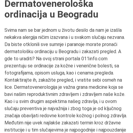
Dermatovenerološka
ordinacija u Beogradu
Svima nam se bar jednom u životu desilo da nam je izašla
nekakva alergija ničim izazvana i u svakom slučaju nezvana.
Da biste otklonili sve sumnje i paranoje morate pronaći
dermatološku ordinaciju u Beogradu i zakazati pregled. A
gde to uraditi? Na ovoj strani portala 011info.com
prezentuju se ordinacije za kožne i venerične bolesti, sa
fotografijama, opisom usluga, kao i cenama pregleda.
Kontaktirajte ih, zakažite pregled, i vratite sebi osmeh na
lice. Dermatovenerologija je važna grana medicine koja se
bavi našim reproduktivnim zdravljem i zdravljem naše kože.
Kao i u svim drugim aspektima našeg zdravlja, i u ovom
slučaju preventiva je najvažnija i zbog toga je od ključnog
značaja obavljati redovne kontrole kožnog i polnog zdravlja.
Međutim nije uvek najlakše zakazati termin kroz državne
institucije i u tim slučajevima je najpogodnije i najpouzdanije