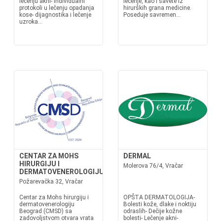
lečenju akni- individualni
lečenje, kao i savete iz
protokoli u lečenju opadanja
hirurških grana medicine.
kose- dijagnostika i lečenje
Poseduje savremen...
uzroka...
CENTAR ZA MOHS
DERMAL
HIRURGIJU I
Molerova 76/4, Vračar
DERMATOVENEROLOGIJU
Požarevačka 32, Vračar
Centar za Mohs hirurgiju i
OPŠTA DERMATOLOGIJA-
dermatovenerologiju
Bolesti kože, dlake i noktiju
Beograd (CMSD) sa
odraslih- Dečije kožne
zadovoljstvom otvara vrata
bolesti- Lečenje akni-