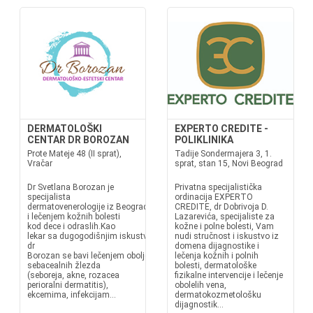
DERMATOLOŠKI
EXPERTO CREDITE -
CENTAR DR BOROZAN
POLIKLINIKA
Prote Mateje 48 (II sprat),
Tadije Sondermajera 3, 1.
Vračar
sprat, stan 15, Novi Beograd
Dr Svetlana Borozan je
Privatna specijalistička
specijalista
ordinacija EXPERTO
dermatovenerologije iz Beograda.Bavi se dijagnostikom
CREDITE, dr Dobrivoja D.
i lečenjem kožnih bolesti
Lazarevića, specijaliste za
kod dece i odraslih.Kao
kožne i polne bolesti, Vam
lekar sa dugogodišnjim iskustvom,
nudi stručnost i iskustvo iz
dr
domena dijagnostike i
Borozan se bavi lečenjem oboljenja
lečenja kožnih i polnih
sebacealnih žlezda
bolesti, dermatološke
(seboreja, akne, rozacea
fizikalne intervencije i lečenje
perioralni dermatitis),
obolelih vena,
ekcemima, infekcijam...
dermatokozmetološku
dijagnostik...