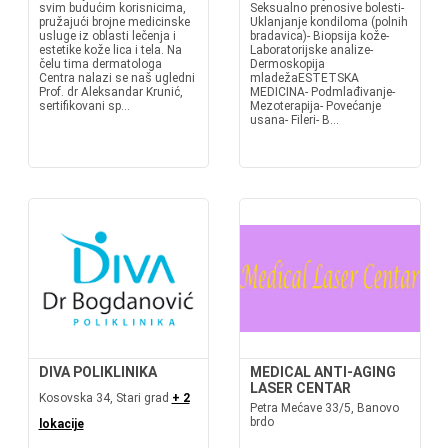
svim budućim korisnicima,
Seksualno prenosive bolesti-
pružajući brojne medicinske
Uklanjanje kondiloma (polnih
usluge iz oblasti lečenja i
bradavica)- Biopsija kože-
estetike kože lica i tela. Na
Laboratorijske analize-
čelu tima dermatologa
Dermoskopija
Centra nalazi se naš ugledni
mladežaESTETSKA
Prof. dr Aleksandar Krunić,
MEDICINA- Podmlađivanje-
sertifikovani sp...
Mezoterapija- Povećanje
usana- Fileri- B...
DIVA POLIKLINIKA
MEDICAL ANTI-AGING
LASER CENTAR
Kosovska 34, Stari grad
+ 2
Petra Mećave 33/5, Banovo
brdo
lokacije