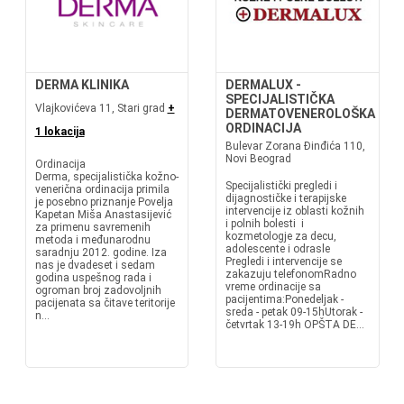
DERMA KLINIKA
DERMALUX -
SPECIJALISTIČKA
Vlajkovićeva 11, Stari grad
+
DERMATOVENEROLOŠKA
ORDINACIJA
1 lokacija
Bulevar Zorana Đinđića 110,
Novi Beograd
Ordinacija
Derma, specijalistička kožno-
Specijalistički pregledi i
venerična ordinacija primila
dijagnostičke i terapijske
je posebno priznanje Povelja
intervencije iz oblasti kožnih
Kapetan Miša Anastasijević
i polnih bolesti i
za primenu savremenih
kozmetologje za decu,
metoda i međunarodnu
adolescente i odrasle
saradnju 2012. godine. Iza
Pregledi i intervencije se
nas je dvadeset i sedam
zakazuju telefonomRadno
godina uspešnog rada i
vreme ordinacije sa
ogroman broj zadovoljnih
pacijentima:Ponedeljak -
pacijenata sa čitave teritorije
sreda - petak 09-15hUtorak -
n...
četvrtak 13-19h OPŠTA DE...