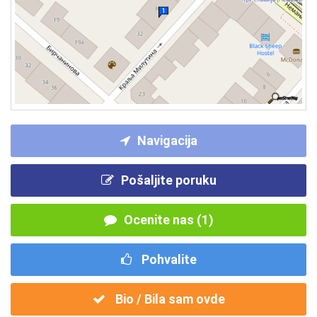
Navigacija
Pošaljite poruku
Ocenite nas (1)
Pohvalite
Bio / Bila sam ovde