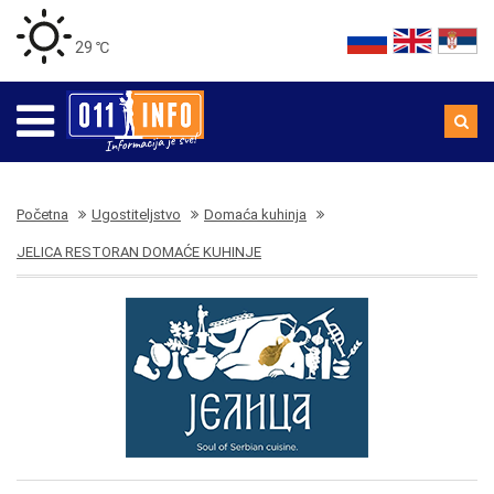
29 ℃
Početna
Ugostiteljstvo
Domaća kuhinja
JELICA RESTORAN DOMAĆE KUHINJE