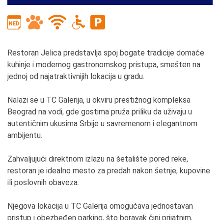
Restoran Jelica predstavlja spoj bogate tradicije domaće
kuhinje i modernog gastronomskog pristupa, smešten na
jednoj od najatraktivnijih lokacija u gradu.
Nalazi se u TC Galerija, u okviru prestižnog kompleksa
Beograd na vodi, gde gostima pruža priliku da uživaju u
autentičnim ukusima Srbije u savremenom i elegantnom
ambijentu.
Zahvaljujući direktnom izlazu na šetalište pored reke,
restoran je idealno mesto za predah nakon šetnje, kupovine
ili poslovnih obaveza.
Njegova lokacija u TC Galerija omogućava jednostavan
pristup i obezbeđen parking, što boravak čini prijatnim,