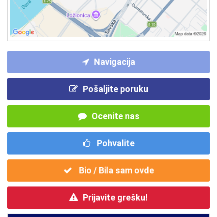
Navigacija
Pošaljite poruku
Ocenite nas
Pohvalite
Bio / Bila sam ovde
Prijavite grešku!