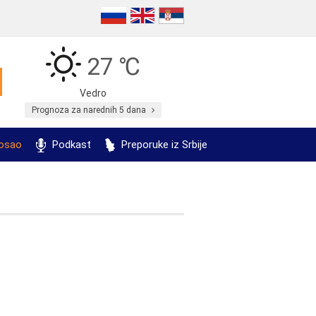
27 ℃
Vedro
Prognoza za narednih 5 dana
posao
Podkast
Preporuke iz Srbije