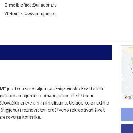
E-mail:
office@unadom.rs
Website:
www.unadom.rs
OM”
je otvoren sa ciljem pružanja visoko kvalitetnih
rijatnom ambijentu i domaćoj atmosferi. U srcu
dovačke crkve u mirnim ulicama. Usluge koje nudimo
(higijenu) i raznovrstan društveno rekreativan život
eresovanja korisnika.