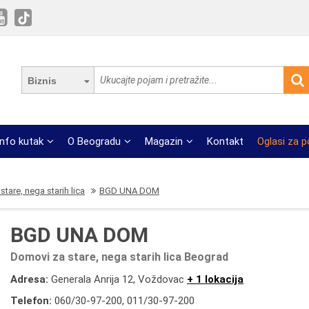
Biznis
Info kutak
O Beogradu
Magazin
Kontakt
Oglasi za 
tare, nega starih lica
BGD UNA DOM
BGD UNA DOM
Domovi za stare, nega starih lica Beograd
Adresa:
Generala Anrija 12, Voždovac
+ 1 lokacija
Telefon:
060/30-97-200
,
011/30-97-200