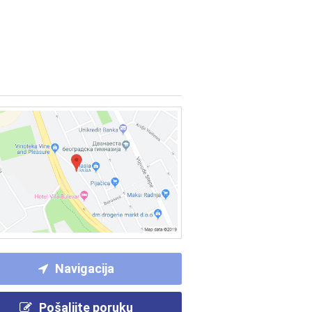
Navigacija
Pošaljite poruku