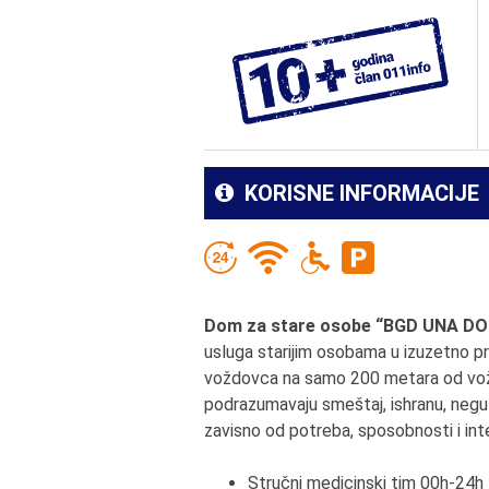
KORISNE INFORMACIJE
Dom za stare osobe “BGD UNA D
usluga starijim osobama u izuzetno p
voždovca na samo 200 metara od vož
podrazumavaju smeštaj, ishranu, negu 
zavisno od potreba, sposobnosti i int
Stručni medicinski tim 00h-24h