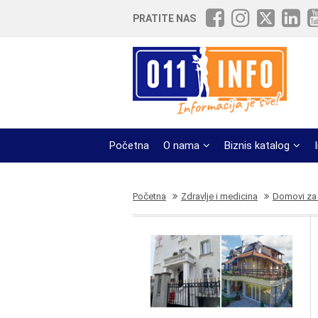
PRATITE NAS
Početna
O nama
Biznis katalog
Početna
Zdravlje i medicina
Domovi za s