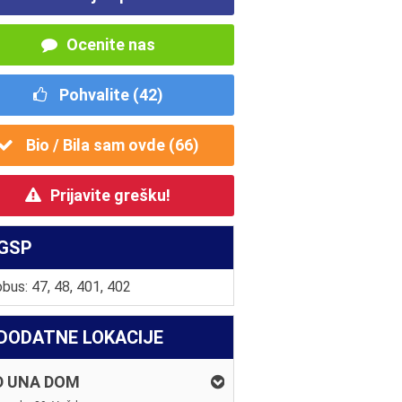
Ocenite nas
Pohvalite (
42
)
Bio / Bila sam ovde (
66
)
Prijavite grešku!
GSP
bus: 47, 48, 401, 402
DODATNE LOKACIJE
D UNA DOM