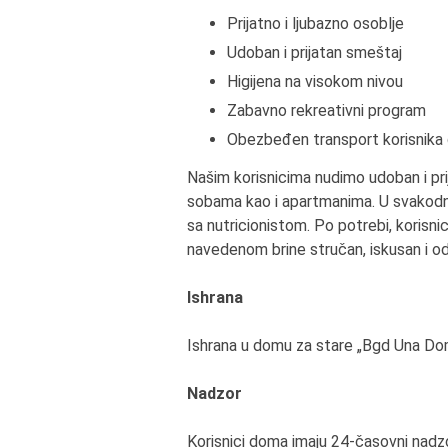
Prijatno i ljubazno osoblje
Udoban i prijatan smeštaj
Higijena na visokom nivou
Zabavno rekreativni program
Obezbeđen transport korisnika 
Našim korisnicima nudimo udoban i pr
sobama kao i apartmanima. U svakodne
sa nutricionistom. Po potrebi, korisni
navedenom brine stručan, iskusan i od
Ishrana
Ishrana u domu za stare „Bgd Una Dom“
Nadzor
Korisnici doma imaju 24-časovni nadz