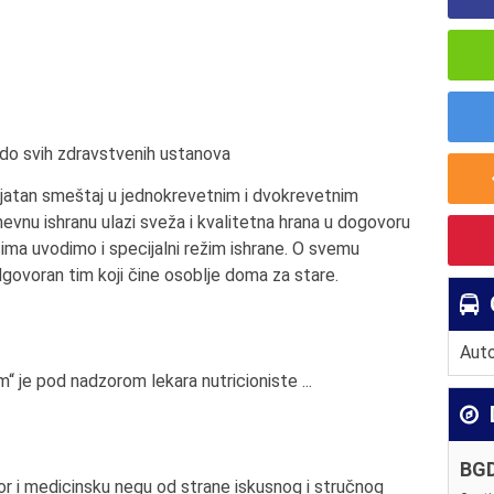
do svih zdravstvenih ustanova
ijatan smeštaj u jednokrevetnim i dvokrevetnim
vnu ishranu ulazi sveža i kvalitetna hrana u dogovoru
cima uvodimo i specijalni režim ishrane. O svemu
govoran tim koji čine osoblje doma za stare.
Auto
 je pod nadzorom lekara nutricioniste ...
BG
or i medicinsku negu od strane iskusnog i stručnog