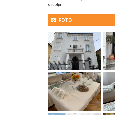
osoblja...
FOTO