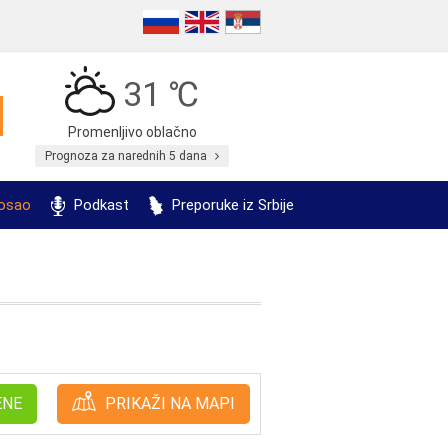
31 ℃
Promenljivo oblačno
Prognoza za narednih 5 dana
posao
Podkast
Preporuke iz Srbije
ENE
PRIKAŽI NA MAPI