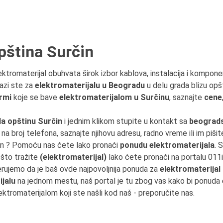
pština Surčin
lektromaterijal obuhvata širok izbor kablova, instalacija i kompone
razi ste za
elektromaterijalu u Beogradu
u delu grada blizu opš
rmi
koje se bave
elektromaterijalom u Surčinu
, saznajte
cene
a opštinu Surčin
i jednim klikom stupite u kontakt sa
beograd
h na broj telefona, saznajte njihovu adresu, radno vreme ili im pišit
rčin ? Pomoću nas ćete lako pronaći
ponudu elektromaterijala
. 
 što tražite
(elektromaterijal)
lako ćete pronaći na portalu 011
erujemo da je baš ovde najpovoljnija ponuda za
elektromaterijal
ijalu
na jednom mestu, naš portal je tu zbog vas kako bi ponuda
lektromaterijalom koji ste našli kod naš - preporučite nas.