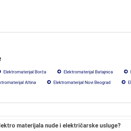
e
Elektromaterijal Borča
Elektromaterijal Batajnica
tromaterijal Altina
Elektromaterijal Novi Beograd
El
lektro materijala nude i električarske usluge?