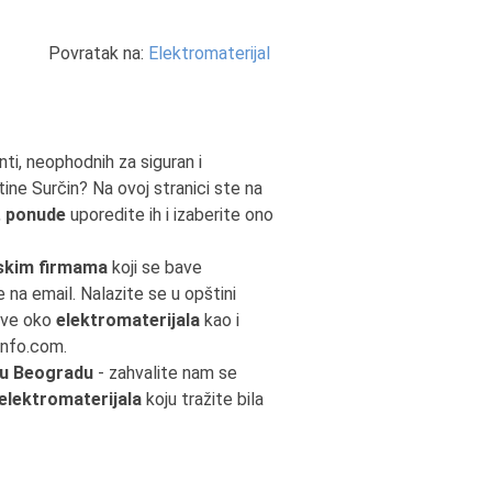
Povratak na:
Elektromaterijal
nti, neophodnih za siguran i
tine Surčin? Na ovoj stranici ste na
,
ponude
uporedite ih i izaberite ono
skim firmama
koji se bave
e na email. Nalazite se u opštini
Sve oko
elektromaterijala
kao i
info.com.
 u Beogradu
- zahvalite nam se
elektromaterijala
koju tražite bila