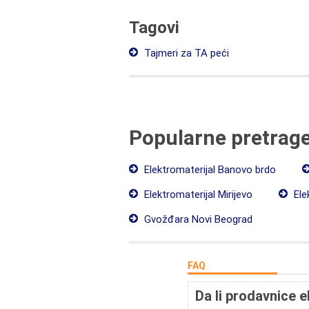
Tagovi
Tajmeri za TA peći
Popularne pretrag
Elektromaterijal Banovo brdo
Elektromaterijal Mirijevo
Elek
Gvožđara Novi Beograd
FAQ
Da li prodavnice e