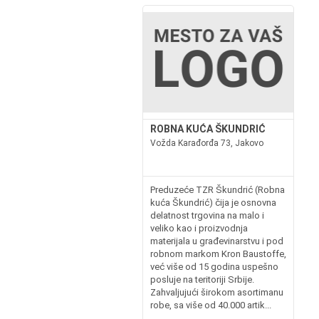
ROBNA KUĆA ŠKUNDRIĆ
Vožda Karađorđa 73, Jakovo
Preduzeće TZR Škundrić (Robna
kuća Škundrić) čija je osnovna
delatnost trgovina na malo i
veliko kao i proizvodnja
materijala u građevinarstvu i pod
robnom markom Kron Baustoffe,
već više od 15 godina uspešno
posluje na teritoriji Srbije.
Zahvaljujući širokom asortimanu
robe, sa više od 40.000 artik...