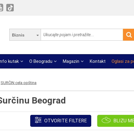
Biznis
Info kutak
O Beogradu
Magazin
Kontakt
Oglasi za 
SURČIN cela opština
 Surčinu Beograd
OTVORITE FILTERE
BLIZU M