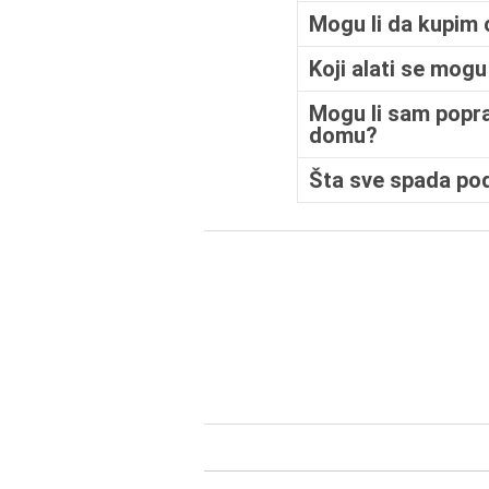
Mogu li da kupim 
Koji alati se mog
Mogu li sam popra
domu?
Šta sve spada pod