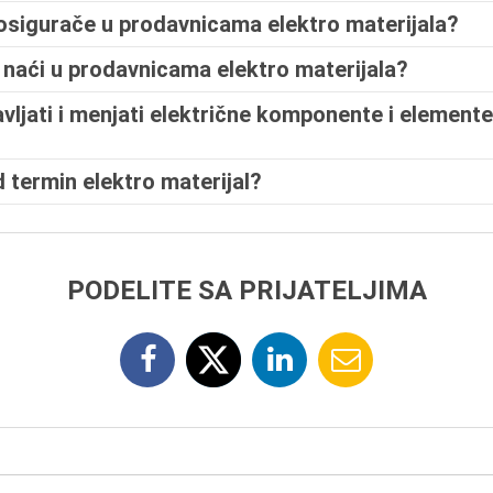
osigurače u prodavnicama elektro materijala?
u naći u prodavnicama elektro materijala?
vljati i menjati električne komponente i element
 termin elektro materijal?
PODELITE SA PRIJATELJIMA