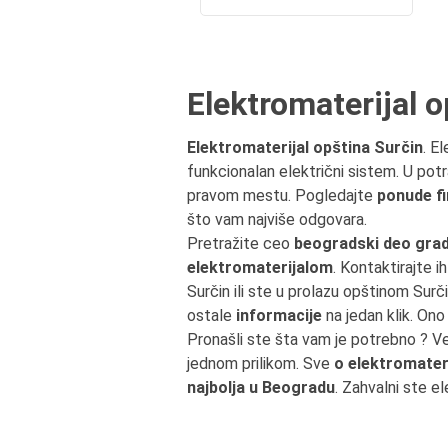
Elektromaterijal o
Elektromaterijal opština Surčin
. E
funkcionalan električni sistem. U pot
pravom mestu. Pogledajte
ponude fi
što vam najviše odgovara.
Pretražite ceo
beogradski deo grad
elektromaterijalom
. Kontaktirajte i
Surčin ili ste u prolazu opštinom Su
ostale
informacije
na jedan klik. Ono
Pronašli ste šta vam je potrebno ? V
jednom prilikom. Sve
o elektromater
najbolja u Beogradu
. Zahvalni ste e