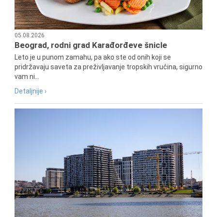
05.08.2026
Beograd, rodni grad Karađorđeve šnicle
Leto je u punom zamahu, pa ako ste od onih koji se
pridržavaju saveta za preživljavanje tropskih vrućina, sigurno
vam ni...
Detaljnije ›