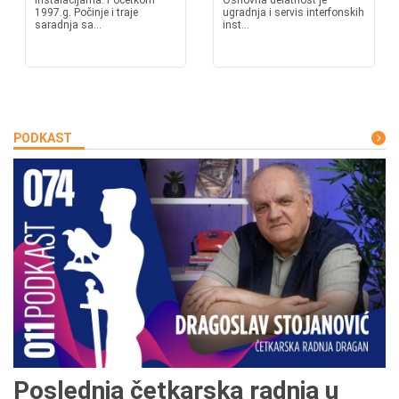
instalacijama. Početkom
Osnovna delatnost je
1997.g. Počinje i traje
ugradnja i servis interfonskih
saradnja sa...
inst...
PODKAST
Poslednja četkarska radnja u