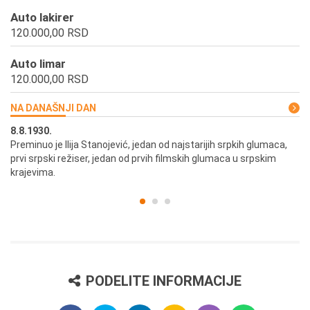
Auto lakirer
120.000,00 RSD
Auto limar
120.000,00 RSD
NA DANAŠNJI DAN
8.8.1930.
8.
Preminuo je Ilija Stanojević, jedan od najstarijih srpkih glumaca,
U 
prvi srpski režiser, jedan od prvih filmskih glumaca u srpskim
krajevima.
PODELITE INFORMACIJE