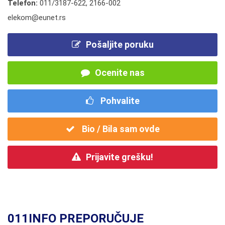
Telefon:
011/3187-622
,
2166-002
elekom@eunet.rs
Pošaljite poruku
Ocenite nas
Pohvalite
Bio / Bila sam ovde
Prijavite grešku!
011INFO PREPORUČUJE