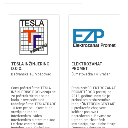
TESLA INŽINJERING
ELEKTROZANAT
D.O.O.
PROMET
Bačvanska 16, Voždovac
Šumatovačka 14, Vračar
Sami početci firme TESLA
Preduzeće "ELEKTROZANAT
INŽINJERING DOO vezuju se
PROMET" DOO postoji od
za početak 90-tih godina
2013. godine i nastalo je
kada je sve počelo od
prelaskom preduzetničke
tadašnje firme TESLATRADE
radnje "INTERFON CENTAR"
. U tom periodu akcenat se
u preduzeće zbog veće
stavlja na rad sa
količine poslova i
interfonskim i video
napredovanja. Bavimo se
interfonskim sistemima kao
ugradnjom električnih
i elektro energetskim
instalacija jake i slabe struje.