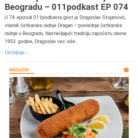
Beogradu – 011podkast EP 074
U 74. epizodi 011podkasta gost je Dragoslav Stojanović,
vlasnik četkarske radnje Dragan – poslednje četkarske
radnje u Beogradu. Nastavljajući tradiciju započetu davne
1953. godine, Dragoslav već više...
Detaljnije ›
MAGAZIN