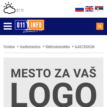
21 ℃
Početna
Građevinarstvo
Elektroenergetika
ELEKTROKOM