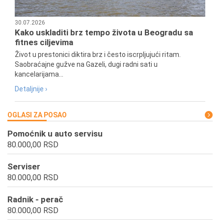
30.07.2026
Kako uskladiti brz tempo života u Beogradu sa
fitnes ciljevima
Život u prestonici diktira brz i često iscrpljujući ritam.
Saobraćajne gužve na Gazeli, dugi radni sati u
kancelarijama...
Detaljnije ›
OGLASI ZA POSAO
Pomoćnik u auto servisu
80.000,00 RSD
Serviser
80.000,00 RSD
Radnik - perač
80.000,00 RSD