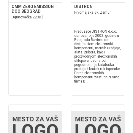
CMM ZERO EMISSION
DISTRON
DOO BEOGRAD
Prvomajska 6k, Zemun
Ugrinovačka 223DŽ
Preduzeće DISTRON d.o.o.
osnovano je 2002. godine u
Beogradu.Bavimo se
distribuciom elektronski
komponenti, mernih uredjaja,
alata, pribora, kao i
proizvodnjom elektronskih
sklopova. Jedna od
pogodnosti je kataloška
prodaja i kratak rok isporuke.
Pored elektronskih
komponenti zastupnici smo
firme B...