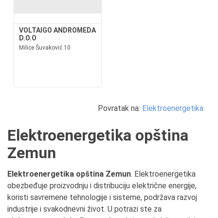
VOLTAIGO ANDROMEDA
D.O.O
Milice Šuvaković 10
Povratak na:
Elektroenergetika
Elektroenergetika opština
Zemun
Elektroenergetika opština Zemun
. Elektroenergetika
obezbeđuje proizvodnju i distribuciju električne energije,
koristi savremene tehnologije i sisteme, podržava razvoj
industrije i svakodnevni život. U potrazi ste za