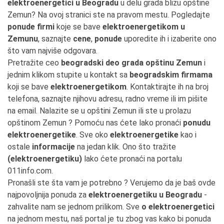
elektroenergetici u Beogradu
u delu grada blizu opštine
Zemun? Na ovoj stranici ste na pravom mestu. Pogledajte
ponude firmi
koje se bave
elektroenergetikom u
Zemunu
, saznajte
cene
,
ponude
uporedite ih i izaberite ono
što vam najviše odgovara.
Pretražite ceo
beogradski deo grada opštinu Zemun
i
jednim klikom stupite u kontakt sa
beogradskim firmama
koji se bave
elektroenergetikom
. Kontaktirajte ih na broj
telefona, saznajte njihovu adresu, radno vreme ili im pišite
na email. Nalazite se u opštini Zemun ili ste u prolazu
opštinom Zemun ? Pomoću nas ćete lako pronaći
ponudu
elektroenergetike
. Sve oko
elektroenergetike
kao i
ostale
informacije
na jedan klik. Ono što tražite
(elektroenergetiku)
lako ćete pronaći na portalu
011info.com.
Pronašli ste šta vam je potrebno ? Verujemo da je baš ovde
najpovoljnija ponuda za
elektroenergetiku u Beogradu
-
zahvalite nam se jednom prilikom. Sve
o elektroenergetici
na jednom mestu, naš portal je tu zbog vas kako bi ponuda