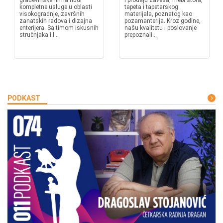
građevinska firma nudi
i prodaju zavesa, mebl štofa,
kompletne usluge u oblasti
tapeta i tapetarskog
visokogradnje, završnih
materijala, poznatog kao
zanatskih radova i dizajna
pozamanterija. Kroz godine,
enterijera. Sa timom iskusnih
našu kvalitetu i poslovanje
stručnjaka i l...
prepoznali...
PODKAST