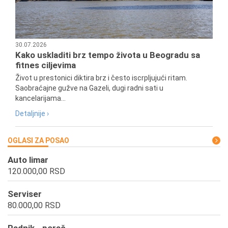
30.07.2026
Kako uskladiti brz tempo života u Beogradu sa
fitnes ciljevima
Život u prestonici diktira brz i često iscrpljujući ritam.
Saobraćajne gužve na Gazeli, dugi radni sati u
kancelarijama...
Detaljnije ›
OGLASI ZA POSAO
Auto limar
120.000,00 RSD
Serviser
80.000,00 RSD