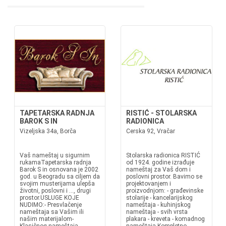
TAPETARSKA RADNJA
RISTIĆ - STOLARSKA
BAROK S IN
RADIONICA
Vizeljska 34a, Borča
Cerska 92, Vračar
Vaš nameštaj u sigurnim
Stolarska radionica RISTIĆ
rukamaTapetarska radnja
od 1924. godine izrađuje
Barok S in osnovana je 2002
nameštaj za Vaš dom i
god. u Beogradu sa ciljem da
poslovni prostor. Bavimo se
svojim musterijama ulepša
projektovanjem i
životni, poslovni i ..., drugi
proizvodnjom: - građevinske
prostor.USLUGE KOJE
stolarije - kancelarijskog
NUDIMO:- Presvlačenje
nameštaja - kuhinjskog
nameštaja sa Vašim ili
nameštaja - svih vrsta
našim materijalom-
plakara - kreveta - komadnog