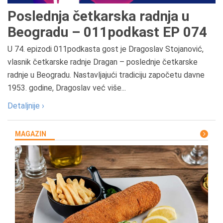
Poslednja četkarska radnja u
Beogradu – 011podkast EP 074
U 74. epizodi 011podkasta gost je Dragoslav Stojanović,
vlasnik četkarske radnje Dragan – poslednje četkarske
radnje u Beogradu. Nastavljajući tradiciju započetu davne
1953. godine, Dragoslav već više...
Detaljnije ›
MAGAZIN