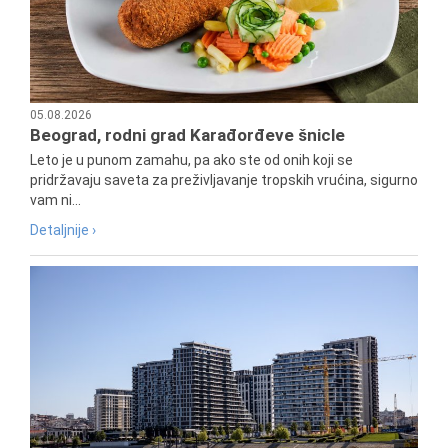
05.08.2026
Beograd, rodni grad Karađorđeve šnicle
Leto je u punom zamahu, pa ako ste od onih koji se
pridržavaju saveta za preživljavanje tropskih vrućina, sigurno
vam ni...
Detaljnije ›