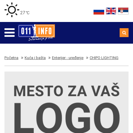
27 ℃
Početna
Kuća i bašta
Enterijer - uređenje
CHIPO LIGHTING