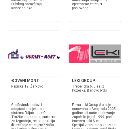
Klasičnog nameštaja-
nameštaja Kompletno
Stilskog nameštaja-
opremamo enterijer
Kancelarijsko...
poslovnog...
ĐOVANI MONT
LEKI GROUP
Repiška 19, Žarkovo
Trebevićka 6, ulaz iz
Požeške, Banovo brdo
Građevinski radovi i
Firma Leki Group d.o.o. je
adaptacija objekata po
osnovana u Beogradu 2005.
sistemu "Ključ u ruke"
godine, ali naše poslovanje
Tražite pouzdanog partnera
započelo je još 1999. pod
za izgradnju, rekonstrukciju
imenom Leki Štep.
ili uređenje enterijera? Naša
Specijalizirani smo za izradu