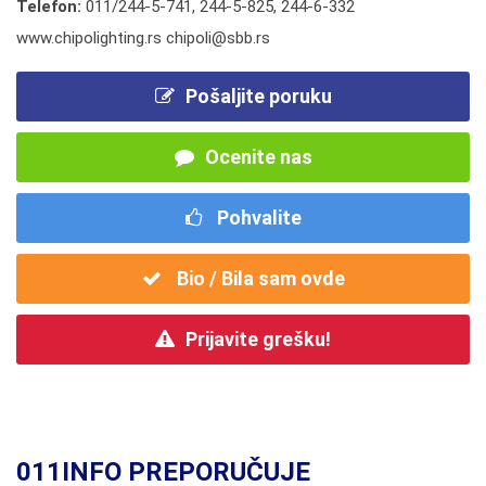
Telefon:
011/244-5-741
,
244-5-825
,
244-6-332
www.chipolighting.rs chipoli@sbb.rs
Pošaljite poruku
Ocenite nas
Pohvalite
Bio / Bila sam ovde
Prijavite grešku!
011INFO PREPORUČUJE