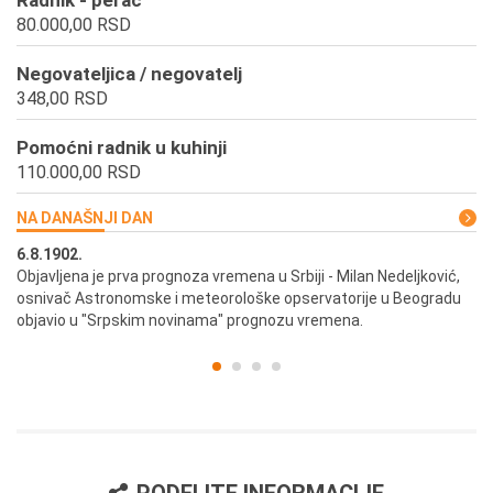
Radnik - perač
80.000,00 RSD
Negovateljica / negovatelj
348,00 RSD
Pomoćni radnik u kuhinji
110.000,00 RSD
NA DANAŠNJI DAN
6.8.1902.
6.
ik
Objavljena je prva prognoza vremena u Srbiji - Milan Nedeljković,
Od
osnivač Astronomske i meteorološke opservatorije u Beogradu
Be
objavio u "Srpskim novinama" prognozu vremena.