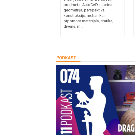
predmeta: AutoCAD, nacrtna
geometrija, perspektiva,
konstrukcije, mehanika i
otpornost materijala, statika,
drvene, m...
PODKAST