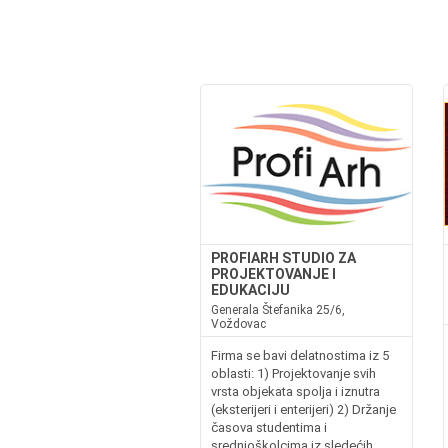
PROFIARH STUDIO ZA
PROJEKTOVANJE I
EDUKACIJU
Generala Štefanika 25/6,
Voždovac
Firma se bavi delatnostima iz 5
oblasti: 1) Projektovanje svih
vrsta objekata spolja i iznutra
(eksterijeri i enterijeri) 2) Držanje
časova studentima i
srednjoškolcima iz sledećih