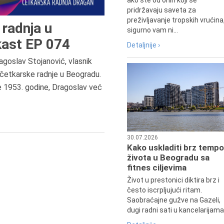
ako ste od onih koji se
pridržavaju saveta za
preživljavanje tropskih vrućina
radnja u
sigurno vam ni...
ast EP 074
Detaljnije ›
agoslav Stojanović, vlasnik
8.8.2013.
četkarske radnje u Beogradu.
Preminuo je Dejan Kosanović,
e 1953. godine, Dragoslav već
istoričar filma, filmski reditelj,
profesor i dekan Fakulteta dram
umetnosti u Beogradu.
30.07.2026
Kako uskladiti brz tempo
života u Beogradu sa
fitnes ciljevima
Život u prestonici diktira brz i
često iscrpljujući ritam.
Saobraćajne gužve na Gazeli,
dugi radni sati u kancelarijama.