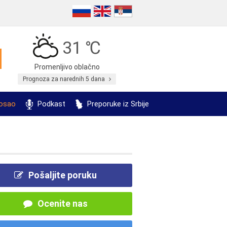
31 ℃
Promenljivo oblačno
Prognoza za narednih 5 dana
posao
Podkast
Preporuke iz Srbije
Pošaljite poruku
Ocenite nas