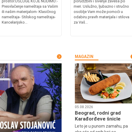
prostor.USLUGE KOJE NUDIMO:-
porudžbini i šivenje zavesa po
Presvlačenje nameštaja sa Vašim
meri. Uslužno, ljubazno i stručno
ili našim materijalom- Klasičnog
osoblje Vam može pomoći u
nameštaja- Stilskog nameštaja-
odabiru pravih materijala i stilova
Kancelarijsko...
za Vaš...
MAGAZIN
05.08.2026
Beograd, rodni grad
Karađorđeve šnicle
Leto je u punom zamahu, pa