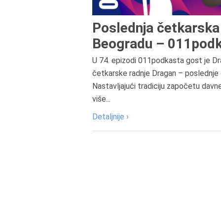
Poslednja četkarska 
Beogradu – 011podk
U 74. epizodi 011podkasta gost je Dr
četkarske radnje Dragan – poslednje 
Nastavljajući tradiciju započetu davn
više...
Detaljnije ›