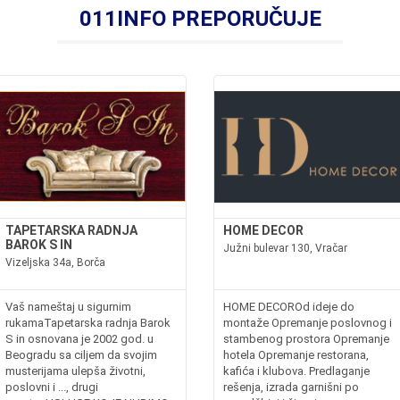
011INFO PREPORUČUJE
TAPETARSKA RADNJA
HOME DECOR
BAROK S IN
Južni bulevar 130, Vračar
Vizeljska 34a, Borča
Vaš nameštaj u sigurnim
HOME DECOROd ideje do
rukamaTapetarska radnja Barok
montaže Opremanje poslovnog i
S in osnovana je 2002 god. u
stambenog prostora Opremanje
Beogradu sa ciljem da svojim
hotela Opremanje restorana,
musterijama ulepša životni,
kafića i klubova. Predlaganje
poslovni i ..., drugi
rešenja, izrada garnišni po