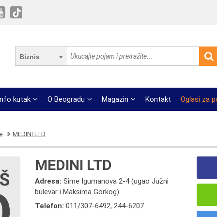
Biznis
Info kutak
O Beogradu
Magazin
Kontakt
Oglasi za 
e
MEDINI LTD
MEDINI LTD
Adresa:
Sime Igumanova 2-4 (ugao Južni
bulevar i Maksima Gorkog)
Telefon:
011/307-6492
,
244-6207