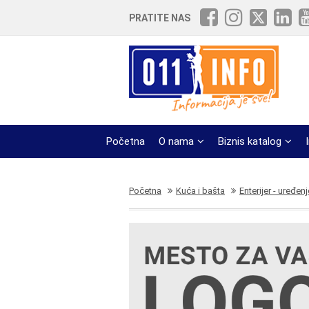
PRATITE NAS
Početna
O nama
Biznis katalog
Početna
Kuća i bašta
Enterijer - uređenj