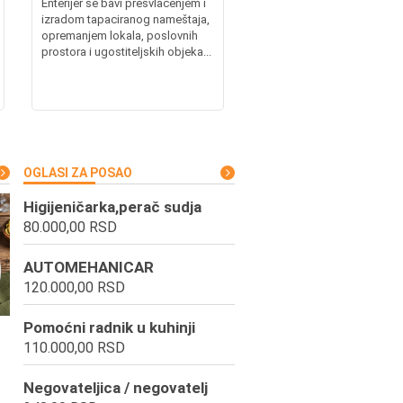
Enterijer se bavi presvlačenjem i
izradom tapaciranog nameštaja,
opremanjem lokala, poslovnih
prostora i ugostiteljskih objeka...
OGLASI ZA POSAO
Higijeničarka,perač sudja
80.000,00 RSD
AUTOMEHANICAR
120.000,00 RSD
Pomoćni radnik u kuhinji
110.000,00 RSD
Negovateljica / negovatelj