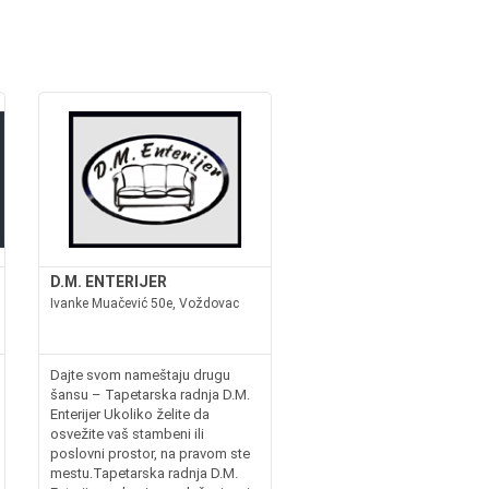
D.M. ENTERIJER
Ivanke Muačević 50e, Voždovac
Dajte svom nameštaju drugu
šansu – Tapetarska radnja D.M.
Enterijer Ukoliko želite da
osvežite vaš stambeni ili
poslovni prostor, na pravom ste
mestu.Tapetarska radnja D.M.