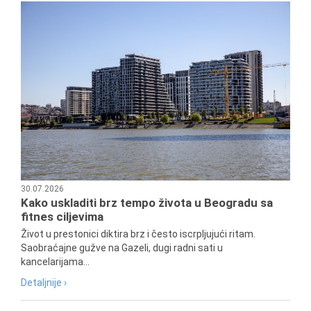
30.07.2026
Kako uskladiti brz tempo života u Beogradu sa
fitnes ciljevima
Život u prestonici diktira brz i često iscrpljujući ritam.
Saobraćajne gužve na Gazeli, dugi radni sati u
kancelarijama...
Detaljnije ›