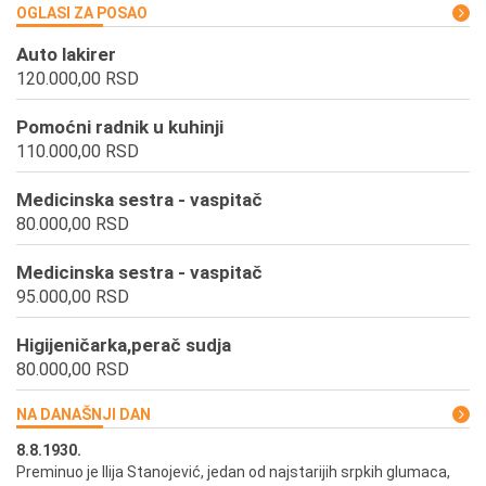
OGLASI ZA POSAO
Auto lakirer
120.000,00 RSD
Pomoćni radnik u kuhinji
110.000,00 RSD
Medicinska sestra - vaspitač
80.000,00 RSD
Medicinska sestra - vaspitač
95.000,00 RSD
Higijeničarka,perač sudja
80.000,00 RSD
NA DANAŠNJI DAN
8.8.1930.
8.
Preminuo je Ilija Stanojević, jedan od najstarijih srpkih glumaca,
U 