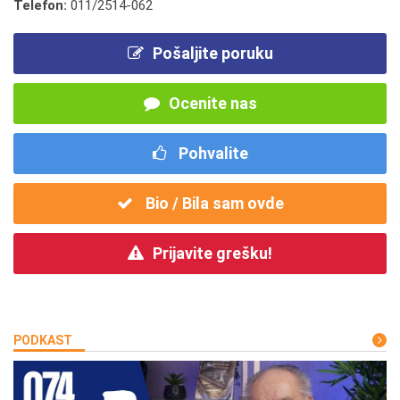
Telefon:
011/2514-062
Pošaljite poruku
Ocenite nas
Pohvalite
Bio / Bila sam ovde
Prijavite grešku!
PODKAST