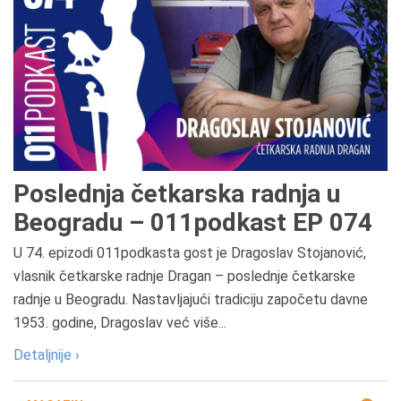
Poslednja četkarska radnja u
Beogradu – 011podkast EP 074
U 74. epizodi 011podkasta gost je Dragoslav Stojanović,
vlasnik četkarske radnje Dragan – poslednje četkarske
radnje u Beogradu. Nastavljajući tradiciju započetu davne
1953. godine, Dragoslav već više...
Detaljnije ›