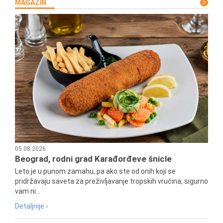
MAGAZIN
05.08.2026
Beograd, rodni grad Karađorđeve šnicle
Leto je u punom zamahu, pa ako ste od onih koji se
pridržavaju saveta za preživljavanje tropskih vrućina, sigurno
vam ni...
Detaljnije ›