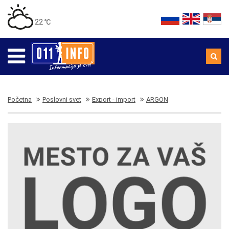
22 ℃
Početna
Poslovni svet
Export - import
ARGON