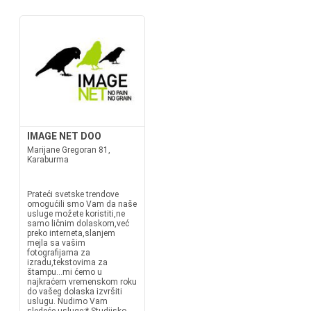
IMAGE NET DOO
Marijane Gregoran 81,
Karaburma
Prateći svetske trendove
omogućili smo Vam da naše
usluge možete koristiti,ne
samo ličnim dolaskom,već
preko interneta,slanjem
mejla sa vašim
fotografijama za
izradu,tekstovima za
štampu...mi ćemo u
najkraćem vremenskom roku
do vašeg dolaska izvršiti
uslugu. Nudimo Vam