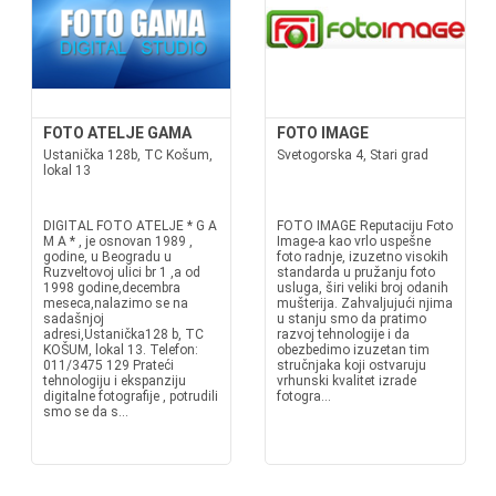
FOTO ATELJE GAMA
FOTO IMAGE
Ustanička 128b, TC Košum,
Svetogorska 4, Stari grad
lokal 13
DIGITAL FOTO ATELJE * G A
FOTO IMAGE Reputaciju Foto
M A * , je osnovan 1989 ,
Image-a kao vrlo uspešne
godine, u Beogradu u
foto radnje, izuzetno visokih
Ruzveltovoj ulici br 1 ,a od
standarda u pružanju foto
1998 godine,decembra
usluga, širi veliki broj odanih
meseca,nalazimo se na
mušterija. Zahvaljujući njima
sadašnjoj
u stanju smo da pratimo
adresi,Ustanička128 b, TC
razvoj tehnologije i da
KOŠUM, lokal 13. Telefon:
obezbedimo izuzetan tim
011/3475 129 Prateći
stručnjaka koji ostvaruju
tehnologiju i ekspanziju
vrhunski kvalitet izrade
digitalne fotografije , potrudili
fotogra...
smo se da s...