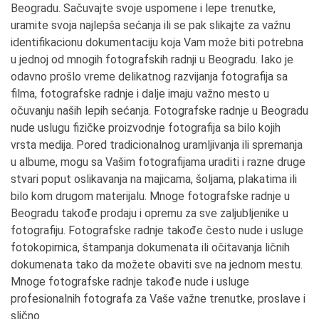
Beogradu. Sačuvajte svoje uspomene i lepe trenutke,
uramite svoja najlepša sećanja ili se pak slikajte za važnu
identifikacionu dokumentaciju koja Vam može biti potrebna
u jednoj od mnogih fotografskih radnji u Beogradu. Iako je
odavno prošlo vreme delikatnog razvijanja fotografija sa
filma, fotografske radnje i dalje imaju važno mesto u
očuvanju naših lepih sećanja. Fotografske radnje u Beogradu
nude uslugu fizičke proizvodnje fotografija sa bilo kojih
vrsta medija. Pored tradicionalnog uramljivanja ili spremanja
u albume, mogu sa Vašim fotografijama uraditi i razne druge
stvari poput oslikavanja na majicama, šoljama, plakatima ili
bilo kom drugom materijalu. Mnoge fotografske radnje u
Beogradu takođe prodaju i opremu za sve zaljubljenike u
fotografiju. Fotografske radnje takođe često nude i usluge
fotokopirnica, štampanja dokumenata ili očitavanja ličnih
dokumenata tako da možete obaviti sve na jednom mestu.
Mnoge fotografske radnje takođe nude i usluge
profesionalnih fotografa za Vaše važne trenutke, proslave i
slično.