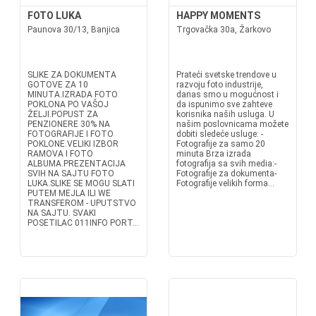
FOTO LUKA
HAPPY MOMENTS
Paunova 30/13, Banjica
Trgovačka 30a, Žarkovo
SLIKE ZA DOKUMENTA
Prateći svetske trendove u
GOTOVE ZA 10
razvoju foto industrije,
MINUTA.IZRADA FOTO
danas smo u mogućnost i
POKLONA PO VAŠOJ
da ispunimo sve zahteve
ŽELJI.POPUST ZA
korisnika naših usluga. U
PENZIONERE 30% NA
našim poslovnicama možete
FOTOGRAFIJE I FOTO
dobiti sledeće usluge: -
POKLONE.VELIKI IZBOR
Fotografije za samo 20
RAMOVA I FOTO
minuta Brza izrada
ALBUMA.PREZENTACIJA
fotografija sa svih media:-
SVIH NA SAJTU FOTO
Fotografije za dokumenta-
LUKA.SLIKE SE MOGU SLATI
Fotografije velikih forma...
PUTEM MEJLA ILI WE
TRANSFEROM - UPUTSTVO
NA SAJTU. SVAKI
POSETILAC 011INFO PORT...