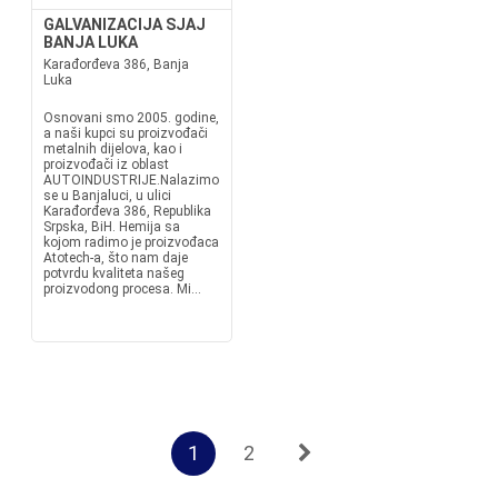
GALVANIZACIJA SJAJ
BANJA LUKA
Karađorđeva 386, Banja
Luka
Osnovani smo 2005. godine,
a naši kupci su proizvođači
metalnih dijelova, kao i
proizvođači iz oblast
AUTOINDUSTRIJE.Nalazimo
se u Banjaluci, u ulici
Karađorđeva 386, Republika
Srpska, BiH. Hemija sa
kojom radimo je proizvođaca
Atotech-a, što nam daje
potvrdu kvaliteta našeg
proizvodong procesa. Mi...
1
2