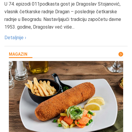
U 74. epizodi 011podkasta gost je Dragoslav Stojanović,
vlasnik četkarske radnje Dragan – poslednje četkarske
radnje u Beogradu. Nastavljajući tradiciju započetu davne
1953. godine, Dragoslav već više...
Detaljnije ›
MAGAZIN