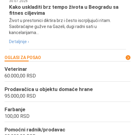
30.07.2026
Kako uskladiti brz tempo života u Beogradu sa
fitnes ciljevima
Život u prestonici diktira brz i često iscrpljujući ritam.
Saobraćajne gužve na Gazeli, dugi radni sati u
kancelarijama...
Detaljnije ›
OGLASI ZA POSAO
Veterinar
60.000,00 RSD
Prodavačica u objektu domaće hrane
95.000,00 RSD
Farbanje
100,00 RSD
Pomoćni radnik/prodavac