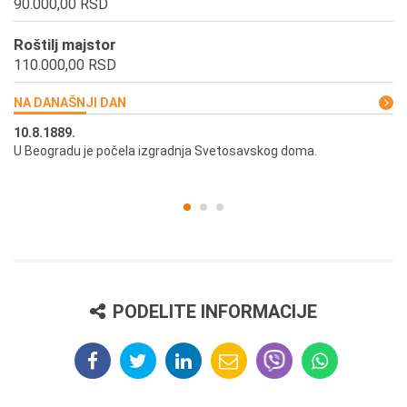
90.000,00 RSD
Roštilj majstor
110.000,00 RSD
NA DANAŠNJI DAN
10.8.1889.
10
U Beogradu je počela izgradnja Svetosavskog doma.
Ut
st
PODELITE INFORMACIJE