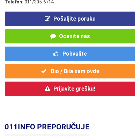
Telefon:
011/305-6714
Pošaljite poruku
Ocenite nas
Pohvalite
Bio / Bila sam ovde
Prijavite grešku!
011INFO PREPORUČUJE