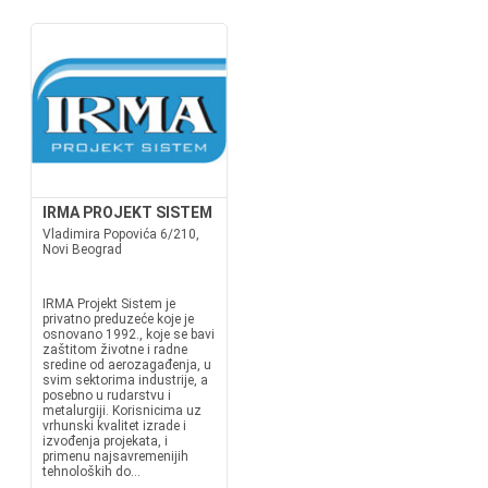
IRMA PROJEKT SISTEM
Vladimira Popovića 6/210,
Novi Beograd
IRMA Projekt Sistem je
privatno preduzeće koje je
osnovano 1992., koje se bavi
zaštitom životne i radne
sredine od aerozagađenja, u
svim sektorima industrije, a
posebno u rudarstvu i
metalurgiji. Korisnicima uz
vrhunski kvalitet izrade i
izvođenja projekata, i
primenu najsavremenijih
tehnoloških do...