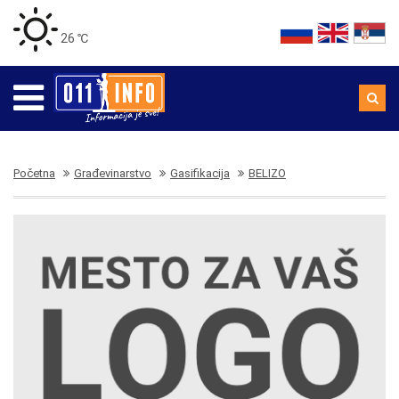
26 ℃
Početna
Građevinarstvo
Gasifikacija
BELIZO