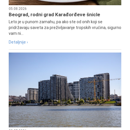
05.08.2026
Beograd, rodni grad Karađorđeve šnicle
Leto je u punom zamahu, pa ako ste od onih koji se
pridržavaju saveta za preživljavanje tropskih vrućina, sigurno
vam ni...
Detaljnije ›