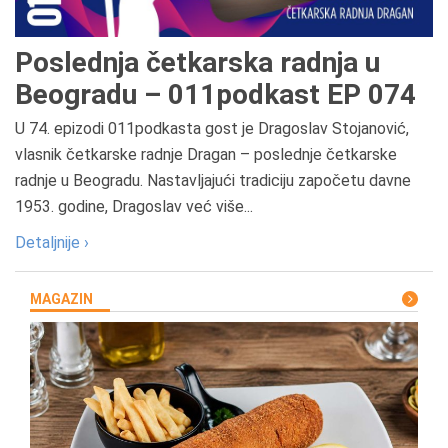
Poslednja četkarska radnja u
Beogradu – 011podkast EP 074
U 74. epizodi 011podkasta gost je Dragoslav Stojanović,
vlasnik četkarske radnje Dragan – poslednje četkarske
radnje u Beogradu. Nastavljajući tradiciju započetu davne
1953. godine, Dragoslav već više...
Detaljnije ›
MAGAZIN