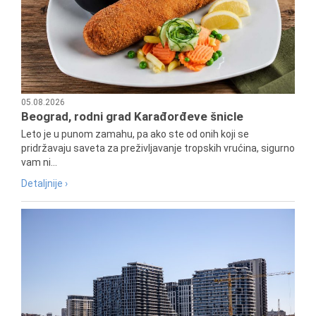
05.08.2026
Beograd, rodni grad Karađorđeve šnicle
Leto je u punom zamahu, pa ako ste od onih koji se
pridržavaju saveta za preživljavanje tropskih vrućina, sigurno
vam ni...
Detaljnije ›