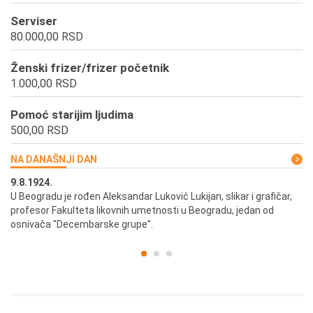
Serviser
80.000,00 RSD
Ženski frizer/frizer početnik
1.000,00 RSD
Pomoć starijim ljudima
500,00 RSD
NA DANAŠNJI DAN
9.8.1924.
9.
U Beogradu je rođen Aleksandar Luković Lukijan, slikar i grafičar,
Pr
profesor Fakulteta likovnih umetnosti u Beogradu, jedan od
a,
osnivača "Decembarske grupe".