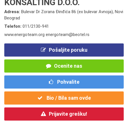
KONSALTING D.O.O.
Adresa:
Bulevar Dr Zorana Đinđića 86 (ex bulevar Avnoja), Novi
Beograd
Telefon:
011/2130-941
www.energoteam.org energoteam@beotel.rs
Pošaljite poruku
Ocenite nas
Pohvalite
Bio / Bila sam ovde
Prijavite grešku!