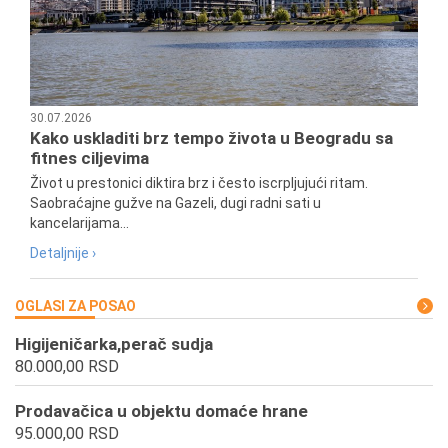
30.07.2026
Kako uskladiti brz tempo života u Beogradu sa
fitnes ciljevima
Život u prestonici diktira brz i često iscrpljujući ritam.
Saobraćajne gužve na Gazeli, dugi radni sati u
kancelarijama...
Detaljnije ›
OGLASI ZA POSAO
Higijeničarka,perač sudja
80.000,00 RSD
Prodavačica u objektu domaće hrane
95.000,00 RSD