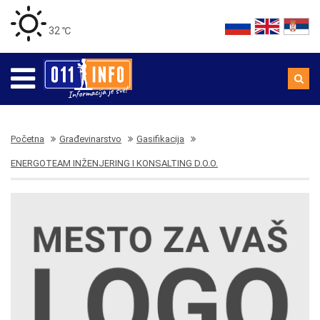
32 ℃
Početna
Građevinarstvo
Gasifikacija
ENERGOTEAM INŽENJERING I KONSALTING D.O.O.