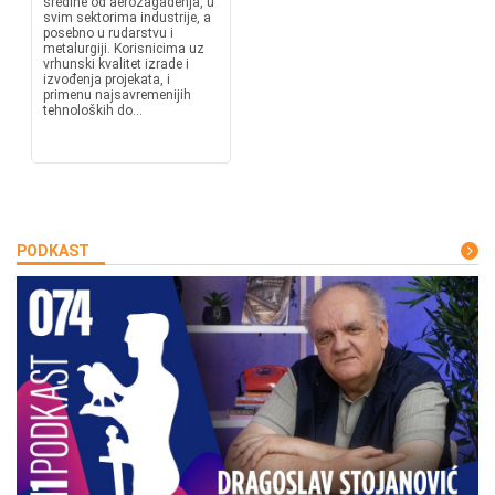
sredine od aerozagađenja, u
svim sektorima industrije, a
posebno u rudarstvu i
metalurgiji. Korisnicima uz
vrhunski kvalitet izrade i
izvođenja projekata, i
primenu najsavremenijih
tehnoloških do...
PODKAST